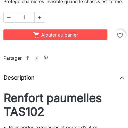
Protège charnières invisible quand le châssis est fermé.



Ajouter au panier
favorite_border
Partager
Description
Renfort paumelles
TAS102
Pour portes extérieures et portes d’entrée