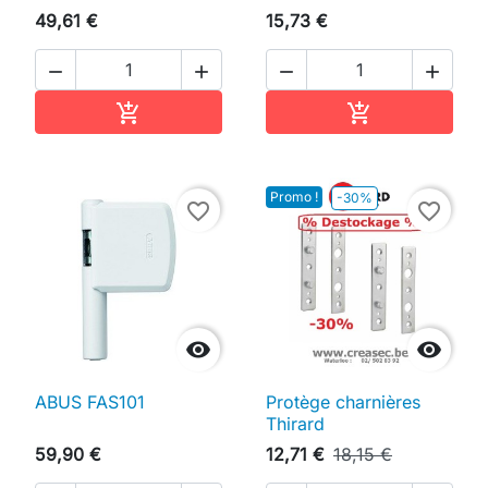
49,61 €
15,73 €




Ajouter au panier
Ajouter au pan


Promo !
-30%
favorite_border
favorite_border


ABUS FAS101
Protège charnières
Thirard
59,90 €
12,71 €
18,15 €