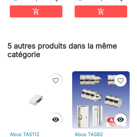




Ajouter au panier
Ajouter au pan


5 autres produits dans la même
catégorie
favorite_border
favorite_border


Abus TAS112
Abus TAS82