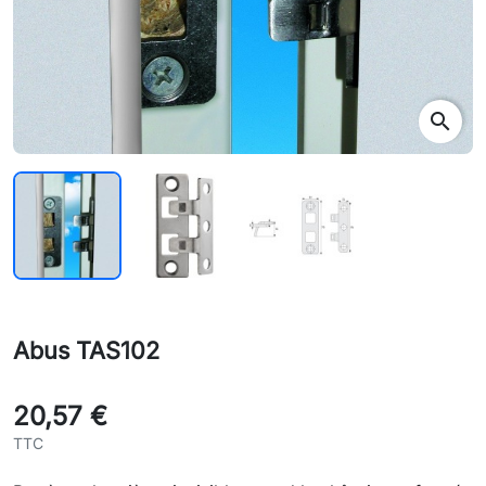
search
Abus TAS102
20,57 €
TTC