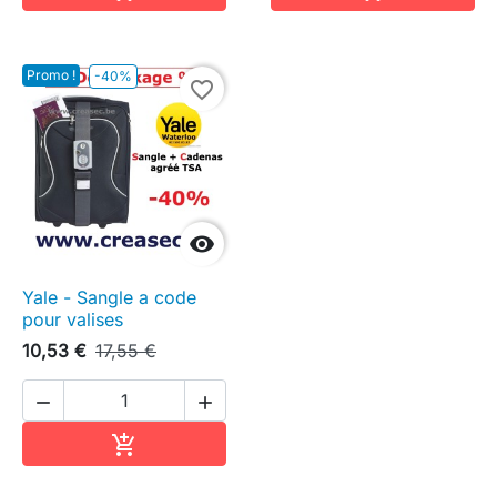
Promo !
-40%
favorite_border

Yale - Sangle a code
pour valises
10,53 €
17,55 €


Ajouter au panier
