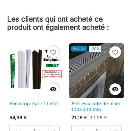
Les clients qui ont acheté ce
produit ont également acheté :
Promo !
-30%
favorite_border
favorite_border


Secustrip Type 1 Listel
Anti escalade de murs
100x500 mm
94,38 €
21,18 €
30,25 €