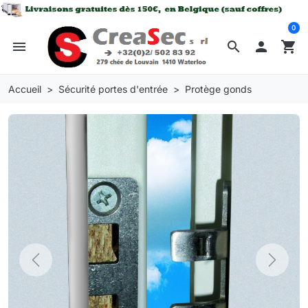
0
menu
search

shopping_cart
Accueil
Sécurité portes d'entrée
Protège gonds
Previous
Next