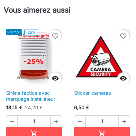
Vous aimerez aussi
Promo !
-25%
favorite_border
favorite_border


Sirène factice avec
Sticker cameras
marquage installateur
18,15 €
24,20 €
6,50 €




Ajouter au panier
Ajouter au pa

