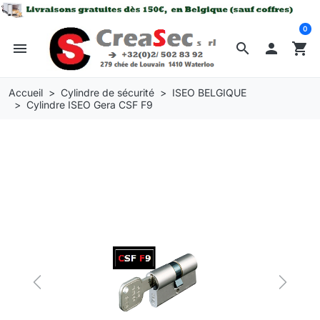
0
menu
search

shopping_cart
Accueil
Cylindre de sécurité
ISEO BELGIQUE
Cylindre ISEO Gera CSF F9
Previous
Next