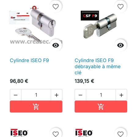
favorite_border
favorite_border


Cylindre ISEO F9
Cylindre ISEO F9
débrayable à même
clé
96,80 €
139,15 €




Ajouter au panier
Ajouter au pan


favorite_border
favorite_border