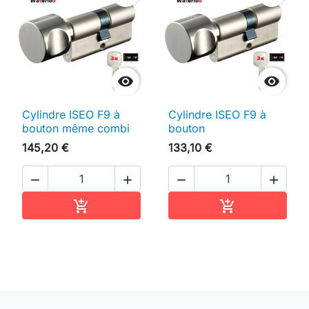


Cylindre ISEO F9 à
Cylindre ISEO F9 à
bouton même combi
bouton
145,20 €
133,10 €




Ajouter au panier
Ajouter au pan

