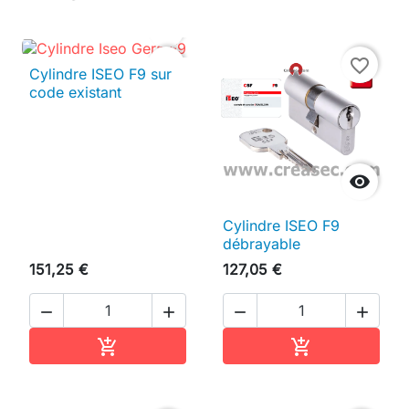

favorite_border
favorite_border
Cylindre ISEO F9 sur
code existant

Cylindre ISEO F9
débrayable
151,25 €
127,05 €




Ajouter au panier
Ajouter au pan

