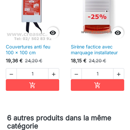


Couvertures anti feu
Sirène factice avec
100 x 100 cm
marquage installateur
19,36 €
24,20 €
18,15 €
24,20 €




Ajouter au panier
Ajouter au pa


6 autres produits dans la même
catégorie