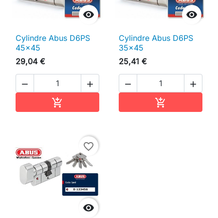


Cylindre Abus D6PS
Cylindre Abus D6PS
45x45
35x45
29,04 €
25,41 €




Ajouter au panier
Ajouter au pan


favorite_border
