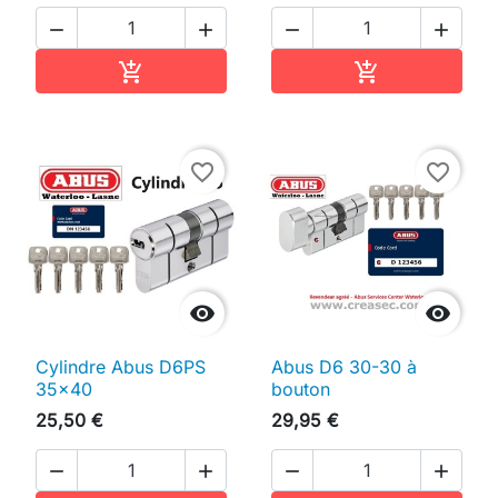




Ajouter au panier
Ajouter au pan


favorite_border
favorite_border


Cylindre Abus D6PS
Abus D6 30-30 à
35x40
bouton
25,50 €
29,95 €



