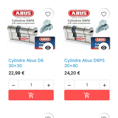
favorite_border
favorite_border


Cylindre Abus D6
Cylindre Abus D6PS
30x30
30x40
22,99 €
24,20 €




Ajouter au panier
Ajouter au pan

