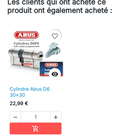
Les clients qui ont acheté ce
produit ont également acheté :
favorite_border

Cylindre Abus D6
30x30
22,99 €


Ajouter au panier
