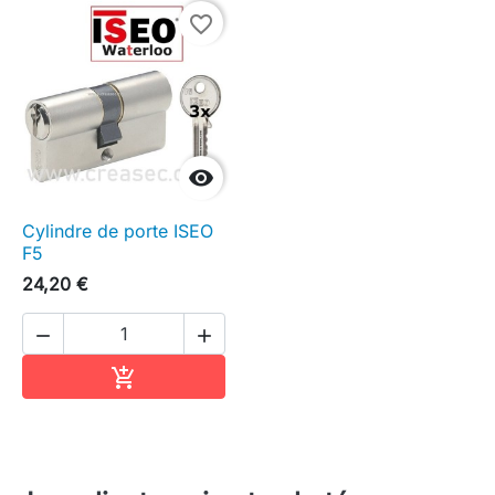
favorite_border

Cylindre de porte ISEO
F5
24,20 €


Ajouter au panier
