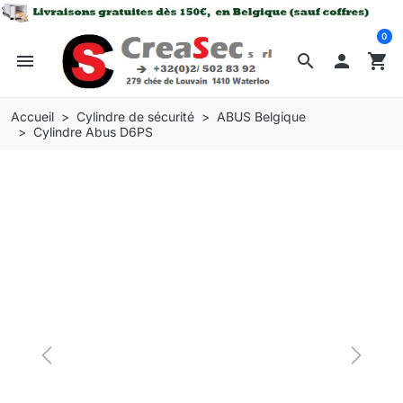
0
menu
search

shopping_cart
Accueil
Cylindre de sécurité
ABUS Belgique
Cylindre Abus D6PS
Previous
Next