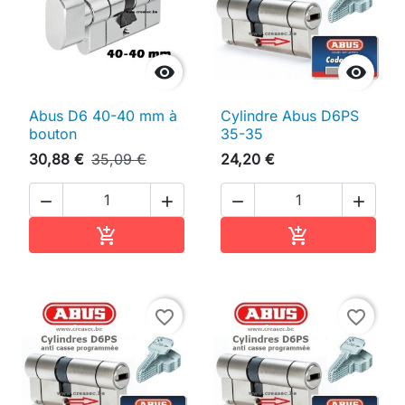


Abus D6 40-40 mm à
Cylindre Abus D6PS
bouton
35-35
30,88 €
35,09 €
24,20 €




Ajouter au panier
Ajouter au pan


favorite_border
favorite_border