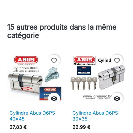
15 autres produits dans la même
catégorie
favorite_border
favorite_border


Cylindre Abus D6PS
Cylindre Abus D6PS
40x45
30x35
27,83 €
22,99 €