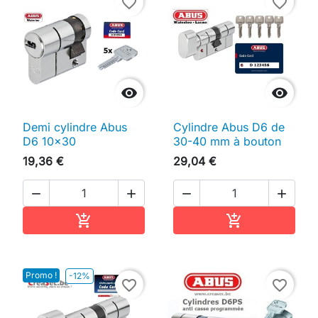
favorite_border
favorite_border


Demi cylindre Abus
Cylindre Abus D6 de
D6 10x30
30-40 mm à bouton
19,36 €
29,04 €




Ajouter au panier
Ajouter au pan


Promo !
-12%
favorite_border
favorite_border