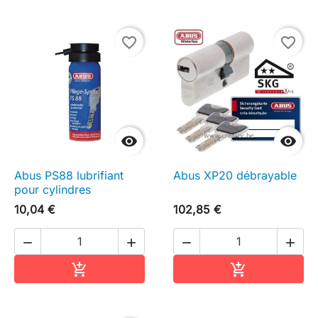
favorite_border
favorite_border


Abus PS88 lubrifiant
Abus XP20 débrayable
pour cylindres
10,04 €
102,85 €




Ajouter au panier
Ajouter au pa

