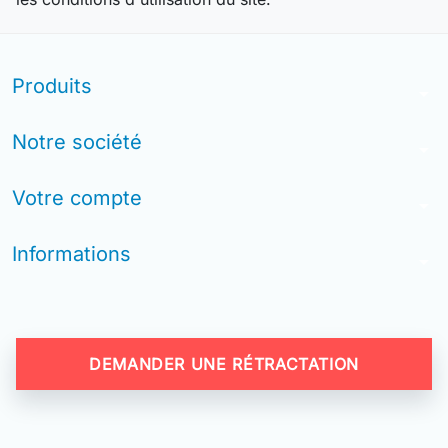
Produits
arrow_drop_down
Notre société
arrow_drop_down
Votre compte
arrow_drop_down
Informations
arrow_drop_down
DEMANDER UNE RÉTRACTATION