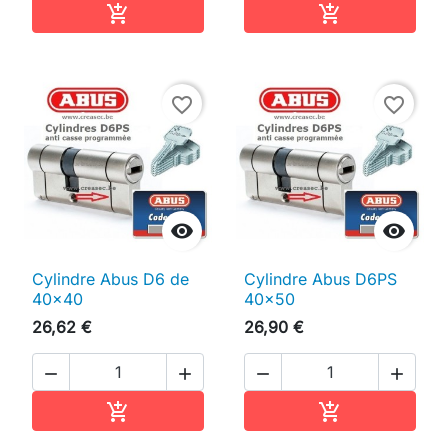
Ajouter au panier
Ajouter au pan


favorite_border
favorite_border


Cylindre Abus D6 de
Cylindre Abus D6PS
40x40
40x50
26,62 €
26,90 €




Ajouter au panier
Ajouter au pan

