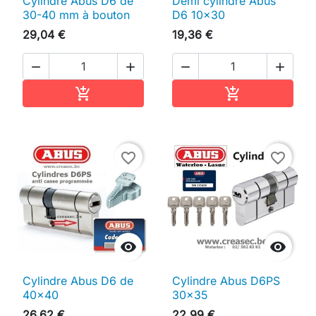
Cylindre Abus D6 de
Demi cylindre Abus
30-40 mm à bouton
D6 10x30
29,04 €
19,36 €




Ajouter au panier
Ajouter au pan


favorite_border
favorite_border


Cylindre Abus D6 de
Cylindre Abus D6PS
40x40
30x35
26,62 €
22,99 €