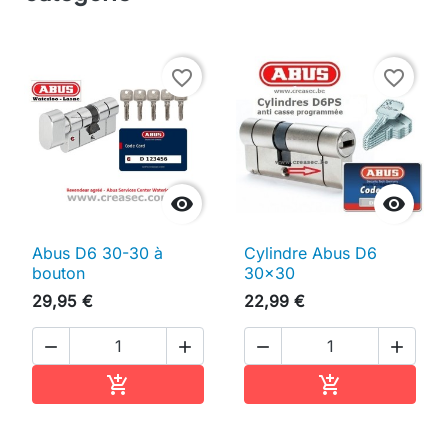
favorite_border
favorite_border


Abus D6 30-30 à
Cylindre Abus D6
bouton
30x30
29,95 €
22,99 €




Ajouter au panier
Ajouter au pan

