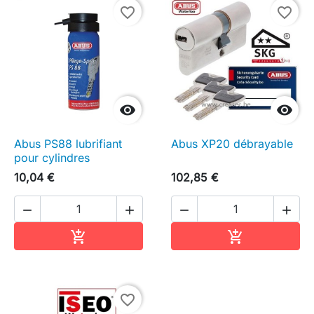
favorite_border
favorite_border


Abus PS88 lubrifiant
Abus XP20 débrayable
pour cylindres
10,04 €
102,85 €




Ajouter au panier
Ajouter au pa


favorite_border