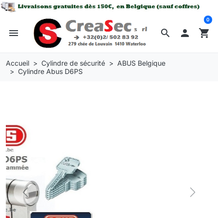
0
menu
search

shopping_cart
Accueil
Cylindre de sécurité
ABUS Belgique
Cylindre Abus D6PS
Previous
Next