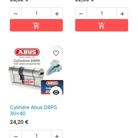




Ajouter au panier
Ajouter au pan


favorite_border

Cylindre Abus D6PS
30x40
24,20 €

