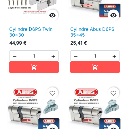


Cylindre D6PS Twin
Cylindre Abus D6PS
30x30
35x45
44,99 €
25,41 €




Ajouter au panier
Ajouter au pan


favorite_border
favorite_border