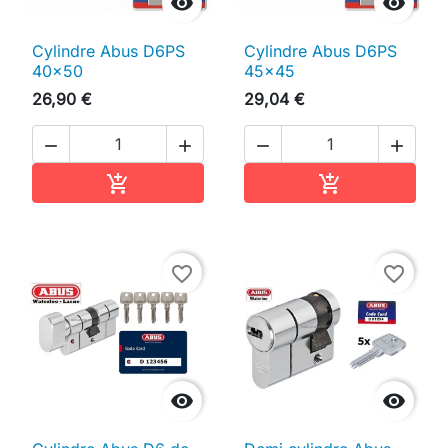


Cylindre Abus D6PS
Cylindre Abus D6PS
40x50
45x45
26,90 €
29,04 €




Ajouter au panier
Ajouter au pan


favorite_border
favorite_border

