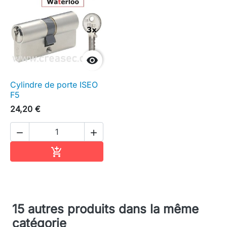

Cylindre de porte ISEO
F5
24,20 €


Ajouter au panier

15 autres produits dans la même
catégorie