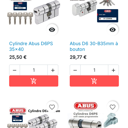


Cylindre Abus D6PS
Abus D6 30-B35mm à
35x40
bouton
25,50 €
29,77 €




Ajouter au panier
Ajouter au pan


favorite_border
favorite_border