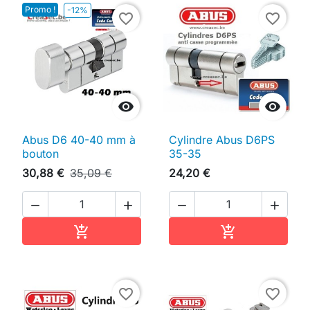
Promo !
-12%
favorite_border
favorite_border


Abus D6 40-40 mm à
Cylindre Abus D6PS
bouton
35-35
30,88 €
35,09 €
24,20 €




Ajouter au panier
Ajouter au pan


favorite_border
favorite_border