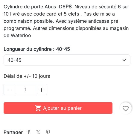
Cylindre de porte Abus D6
PS
. Niveau de sécurité 6 sur
10 livré avec code card et 5 clefs . Pas de mise a
combinaison possible. Avec système anticasse pré
programmé. Autres dimensions disponibles au magasin
de Waterloo
Longueur du cylindre : 40-45
Délai de +/- 10 jours



Ajouter au panier
favorite_border
Partager