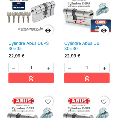


Cylindre Abus D6PS
Cylindre Abus D6
30x35
30x30
22,99 €
22,99 €




Ajouter au panier
Ajouter au pan


favorite_border
favorite_border