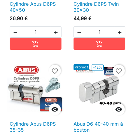
Cylindre Abus D6PS
Cylindre D6PS Twin
40x50
30x30
26,90 €
44,99 €




Ajouter au panier
Ajouter au pan


Promo !
-12%
favorite_border
favorite_border


Cylindre Abus D6PS
Abus D6 40-40 mm à
35-35
bouton