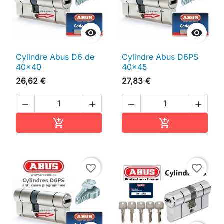


Cylindre Abus D6 de
Cylindre Abus D6PS
40x40
40x45
26,62 €
27,83 €




Ajouter au panier
Ajouter au pan


favorite_border
favorite_border