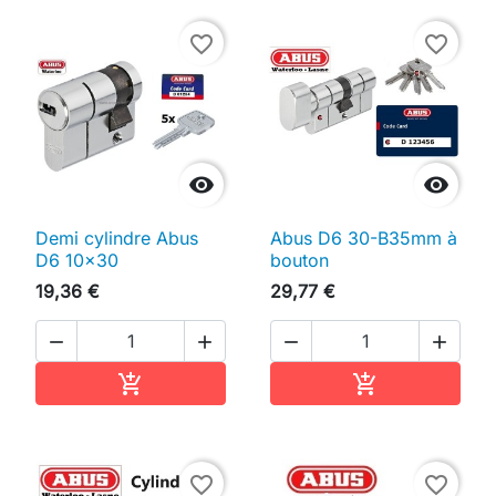
favorite_border
favorite_border


Demi cylindre Abus
Abus D6 30-B35mm à
D6 10x30
bouton
19,36 €
29,77 €




Ajouter au panier
Ajouter au pan


favorite_border
favorite_border