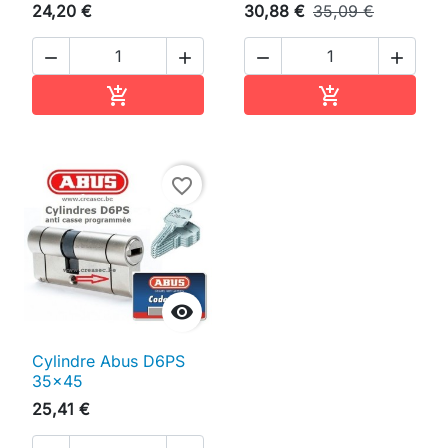
24,20 €
30,88 €
35,09 €




Ajouter au panier
Ajouter au pan


favorite_border

Cylindre Abus D6PS
35x45
25,41 €