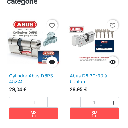
catégorie
favorite_border
favorite_border


Cylindre Abus D6PS
Abus D6 30-30 à
45x45
bouton
29,04 €
29,95 €




Ajouter au panier
Ajouter au pan

