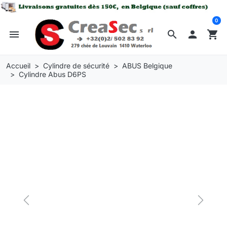
0
menu
search

shopping_cart
Accueil
Cylindre de sécurité
ABUS Belgique
Cylindre Abus D6PS
Previous
Next