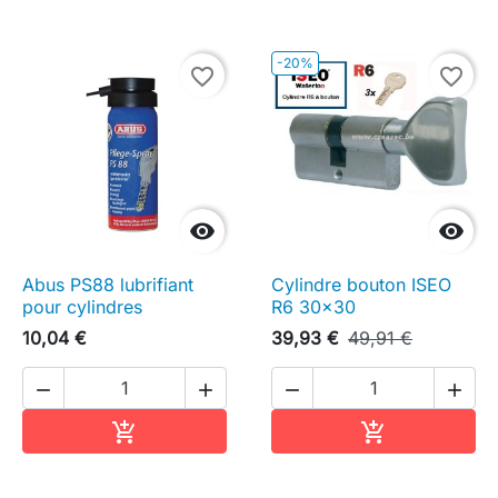
-20%
favorite_border
favorite_border


Abus PS88 lubrifiant
Cylindre bouton ISEO
pour cylindres
R6 30x30
10,04 €
39,93 €
49,91 €




Ajouter au panier
Ajouter au pa

