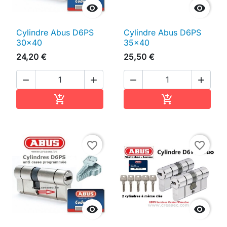


Cylindre Abus D6PS
Cylindre Abus D6PS
30x40
35x40
24,20 €
25,50 €




Ajouter au panier
Ajouter au pan


favorite_border
favorite_border

