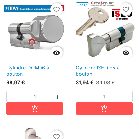
-20%
favorite_border
favorite_border


Cylindre DOM i6 à
Cylindre ISEO F5 à
bouton
bouton
68,97 €
31,94 €
39,93 €




Ajouter au panier
Ajouter au pa


favorite_border