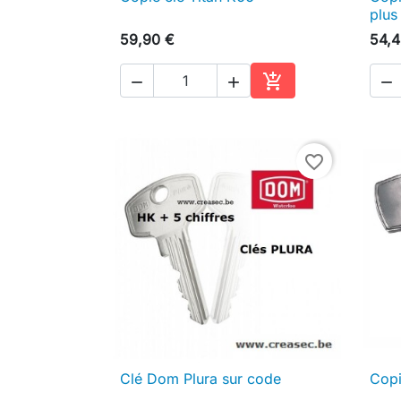

Aperçu rapide
plus
59,90 €
54,4




Ajouter au panier
favorite_border
Clé Dom Plura sur code
Copi

Aperçu rapide