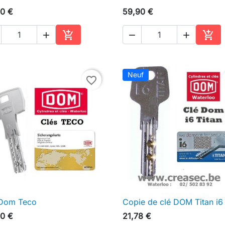
0 €
59,90 €





Ajouter au panier
Ajou
Neuf
favorite_border
 Dom Teco
Copie de clé DOM Titan i6

Aperçu rapide

Aperçu rapide
0 €
21,78 €