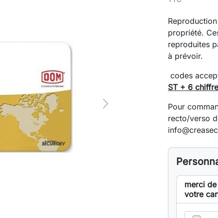
Reproduction 
propriété. Ce
reproduites p
à prévoir.
codes ac
ST + 6 chiffr
Pour commande
Next
recto/verso d
info@creasec
Personna
merci de
votre car