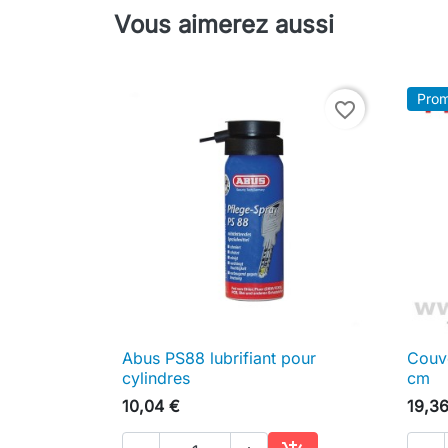
Vous aimerez aussi
Prom
favorite_border
Abus PS88 lubrifiant pour
Couve

Aperçu rapide
cylindres
cm
10,04 €
19,3