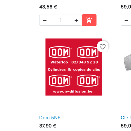
43,56 €
59,9




Ajouter au panier
favorite_border
Dom 5NF
Clé

Aperçu rapide
37,90 €
59,9