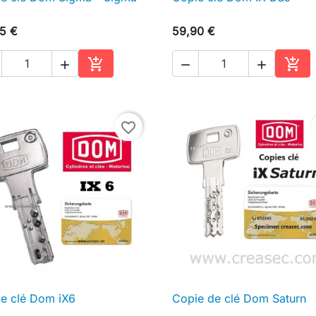

Aperçu rapide

Aperçu rapide
5 €
59,90 €





Ajouter au panier
Ajou
favorite_border
e clé Dom iX6
Copie de clé Dom Saturn

Aperçu rapide

Aperçu rapide