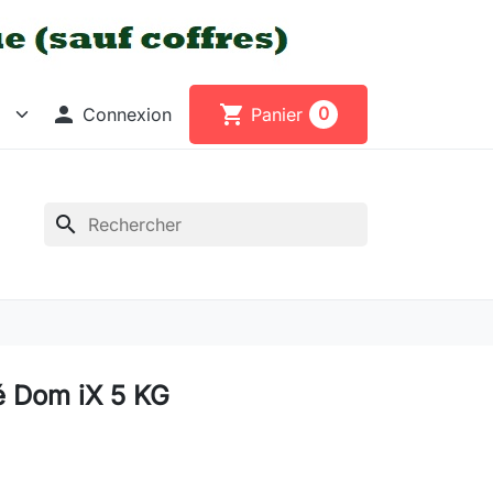

shopping_cart
0
Connexion
Panier
search
é Dom iX 5 KG