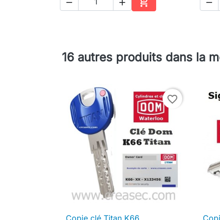




Ajouter au panier
16 autres produits dans la 
favorite_border
Copie clé Titan K66
Copi