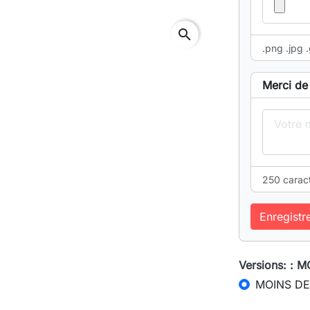
search
.png .jpg .
Merci de 
250 carac
Enregistr
Versions: : 
MOINS DE