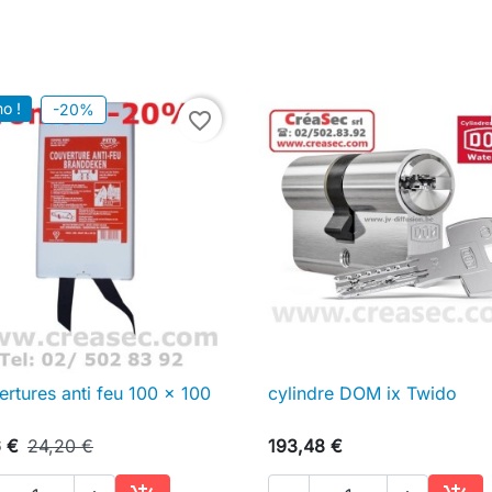
o !
-20%
favorite_border
rtures anti feu 100 x 100
cylindre DOM ix Twido

Aperçu rapide

Aperçu rapide
6 €
24,20 €
193,48 €