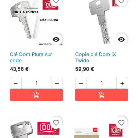
favorite_border
favorite_border


Clé Dom Plura sur
Copie clé Dom iX
code
Twido
43,56 €
59,90 €




Ajouter au panier
Ajouter au pan


favorite_border
favorite_border