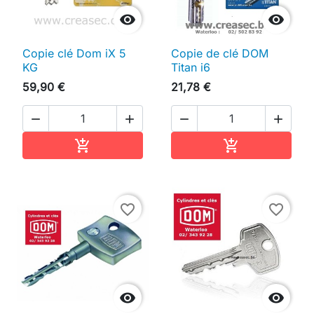


Copie clé Dom iX 5
Copie de clé DOM
KG
Titan i6
59,90 €
21,78 €




Ajouter au panier
Ajouter au pan


favorite_border
favorite_border

