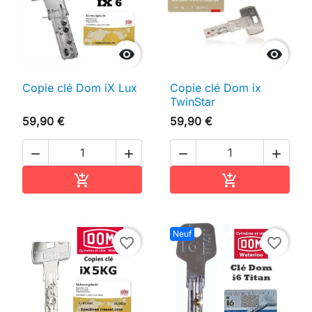


Copie clé Dom iX Lux
Copie clé Dom ix
TwinStar
59,90 €
59,90 €




Ajouter au panier
Ajouter au pan


Neuf
favorite_border
favorite_border