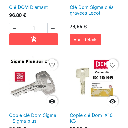
Clé DOM Diamant
Clé Dom Sigma clés
gravées Lecot
96,80 €
78,65 €


Ajouter au panier

Voir détails
favorite_border
favorite_border


Copie clé Dom Sigma
Copie clé Dom iX10
- Sigma plus
KG