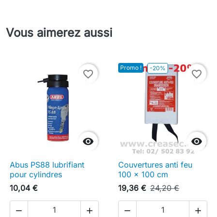
Vous aimerez aussi
Promo !
-20%
favorite_border
favorite_border


Abus PS88 lubrifiant
Couvertures anti feu
pour cylindres
100 x 100 cm
10,04 €
19,36 €
24,20 €



