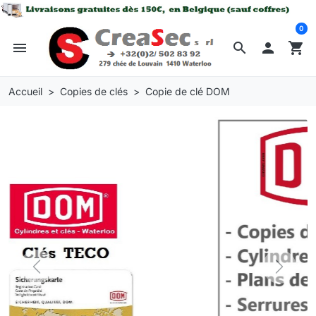
0
menu
search

shopping_cart
Accueil
Copies de clés
Copie de clé DOM
Previous
Next