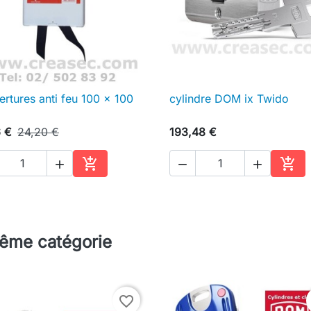
rtures anti feu 100 x 100
cylindre DOM ix Twido

Aperçu rapide

Aperçu rapide
6 €
24,20 €
193,48 €





Ajouter au panier
Ajou
même catégorie
favorite_border