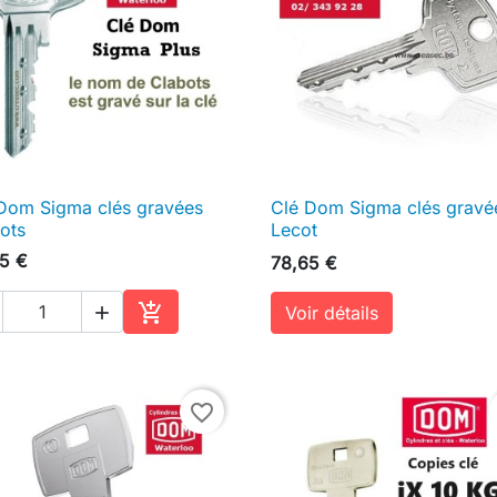
Dom Sigma clés gravées
Clé Dom Sigma clés gravé

Aperçu rapide

Aperçu rapide
ots
Lecot
5 €
78,65 €

Voir détails

Ajouter au panier
favorite_border