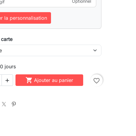
Optionnel
gif
er la personnalisation
 carte
10 jours

Ajouter au panier
favorite_border
