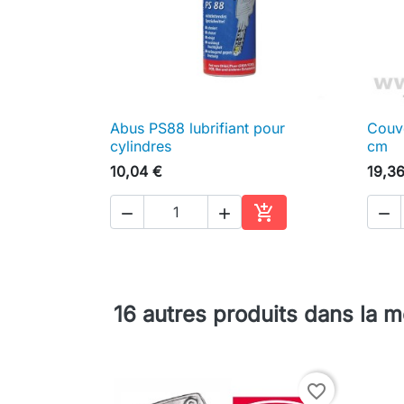
Abus PS88 lubrifiant pour
Couve

Aperçu rapide
cylindres
cm
10,04 €
19,3




Ajouter au panier
16 autres produits dans la 
favorite_border