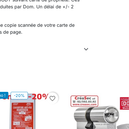
oduites par Dom. Un délai de +/- 2
ne copie scannée de votre carte de
as de page.
o !
-20%
favorite_border