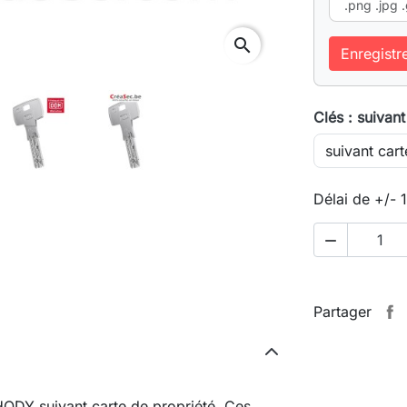
.png .jpg .
search
Enregistr
Clés : suivant
Délai de +/- 

Partager
ODY suivant carte de propriété. Ces