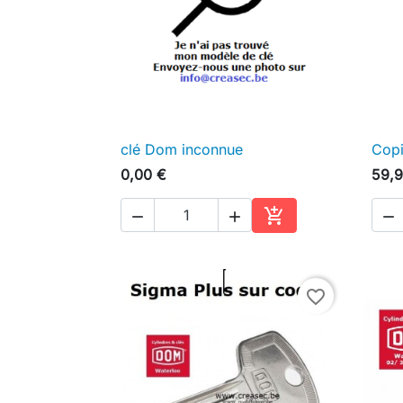
clé Dom inconnue
Copi

Aperçu rapide
0,00 €
59,9




Ajouter au panier
favorite_border