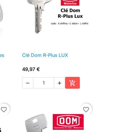
es
Clé Dom R-Plus LUX

Aperçu rapide
49,97 €



Ajouter au panier
favorite_border
favorite_border