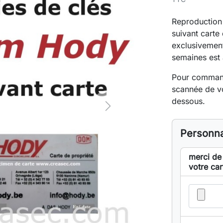
Reproduction
suivant carte 
exclusivement
semaines est 
Pour commande
scannée de vo
dessous.
Next
Personna
merci de
votre car