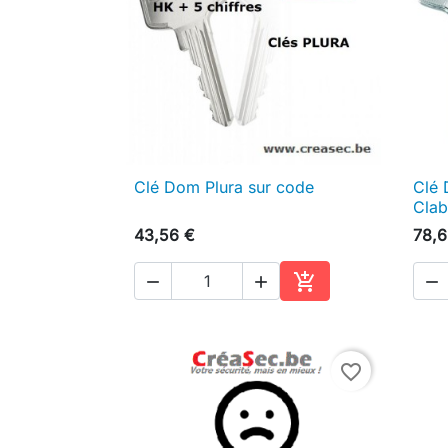
Clé Dom Plura sur code
Clé 

Aperçu rapide
Clab
43,56 €
78,6




Ajouter au panier
favorite_border