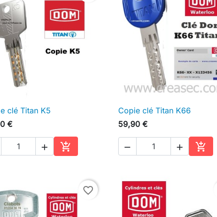
e clé Titan K5
Copie clé Titan K66

Aperçu rapide

Aperçu rapide
0 €
59,90 €





Ajouter au panier
Ajou
favorite_border