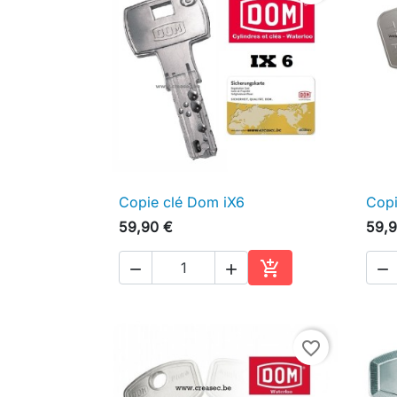
Copie clé Dom iX6
Copi

Aperçu rapide
59,90 €
59,9




Ajouter au panier
favorite_border