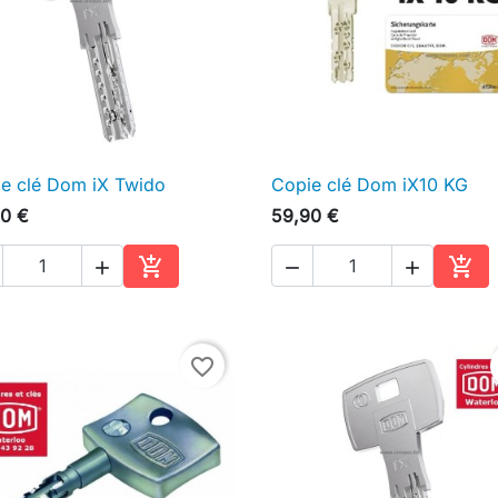
e clé Dom iX Twido
Copie clé Dom iX10 KG

Aperçu rapide

Aperçu rapide
0 €
59,90 €





Ajouter au panier
Ajou
favorite_border