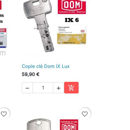
Copie clé Dom iX Lux

Aperçu rapide
59,90 €



ter au panier
Ajouter au panier
favorite_border
favorite_border