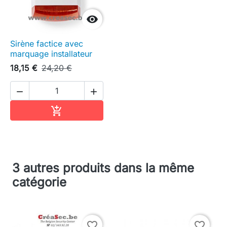

Sirène factice avec
marquage installateur
18,15 €
24,20 €


Ajouter au panier

3 autres produits dans la même
catégorie
favorite_border
favorite_border