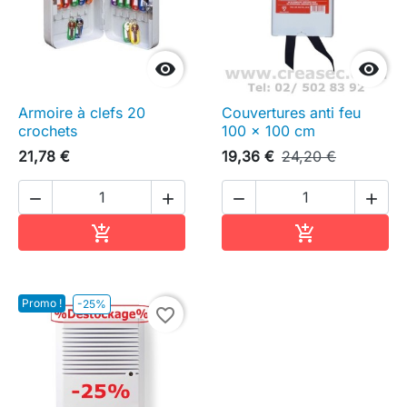


Armoire à clefs 20
Couvertures anti feu
crochets
100 x 100 cm
21,78 €
19,36 €
24,20 €




Ajouter au panier
Ajouter au pa


Promo !
-25%
favorite_border