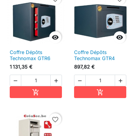


Coffre Dépôts
Coffre Dépôts
Technomax GTR6
Technomax GTR4
1 131,35 €
897,82 €




Ajouter au panier
Ajouter au pan


favorite_border