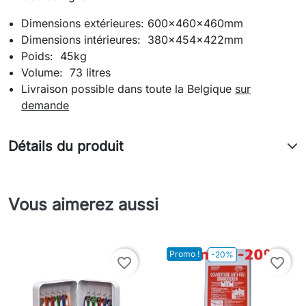
Dimensions extérieures: 600x460x460mm
Dimensions intérieures: 380x454x422mm
Poids: 45kg
Volume: 73 litres
Livraison possible dans toute la Belgique
sur
demande
Détails du produit
Vous aimerez aussi
Promo !
-20%
favorite_border
favorite_border