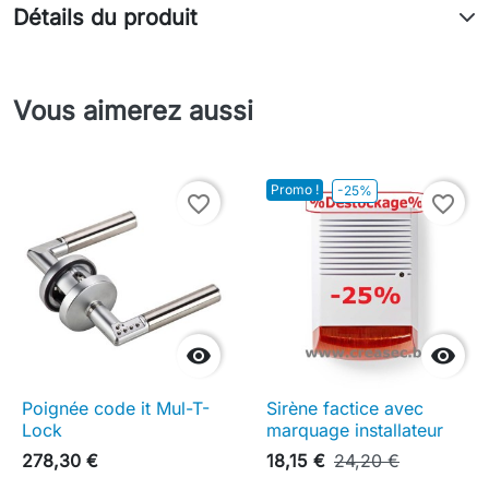
Détails du produit
Vous aimerez aussi
Promo !
-25%
favorite_border
favorite_border


Poignée code it Mul-T-
Sirène factice avec
Lock
marquage installateur
278,30 €
18,15 €
24,20 €