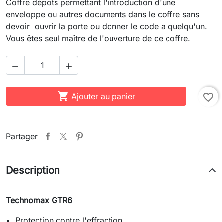
Coffre dépôts permettant l'introduction d'une
enveloppe ou autres documents dans le coffre sans
devoir ouvrir la porte ou donner le code a quelqu'un.
Vous êtes seul maître de l'ouverture de ce coffre.



Ajouter au panier
favorite_border
Partager
Description
Technomax GTR6
Protection contre l'effraction