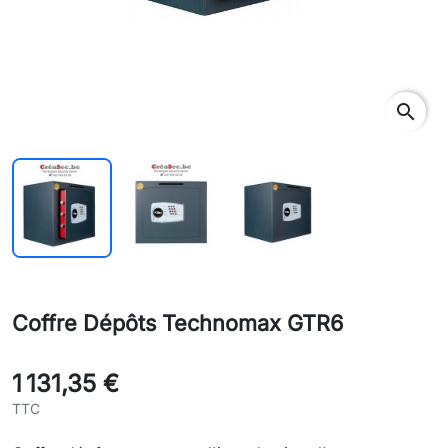
search
Coffre Dépôts Technomax GTR6
1 131,35 €
TTC