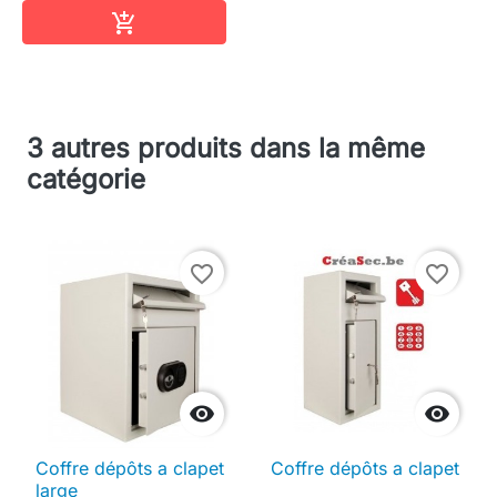
Ajouter au panier

3 autres produits dans la même
catégorie
favorite_border
favorite_border


Coffre dépôts a clapet
Coffre dépôts a clapet
large