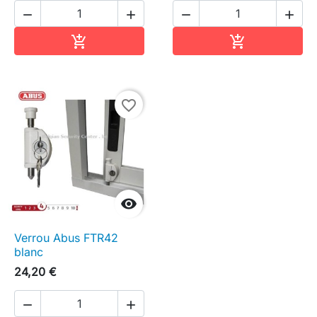




Ajouter au panier
Ajouter au pa


favorite_border

Verrou Abus FTR42
blanc
24,20 €

