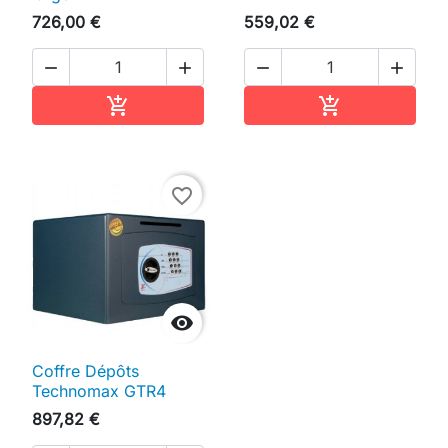
726,00 €
559,02 €




Ajouter au panier
Ajouter au pan


favorite_border

Coffre Dépôts
Technomax GTR4
897,82 €