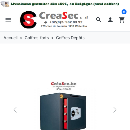
0
menu
search

shopping_cart
Accueil
Coffres-forts
Coffres Dépôts
Previous
Next