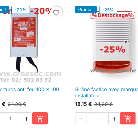
o !
Promo !
-20%
-25%
favorite_border
rtures anti feu 100 x 100
Sirène factice avec marqu

Aperçu rapide

Aperçu rapide
installateur
6 €
24,20 €
18,15 €
24,20 €





Ajouter au panier
Ajou