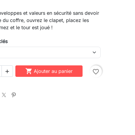
veloppes et valeurs en sécurité sans devoir
e du coffre, ouvrez le clapet, placez les
mez et le tour est joué !
clés

Ajouter au panier
favorite_border
