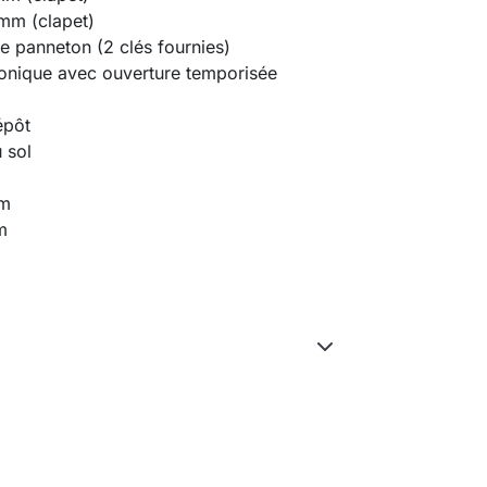
mm (clapet)
e panneton (2 clés fournies)
onique avec ouverture temporisée
épôt
 sol
mm
m