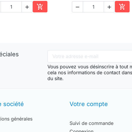





Ajouter au panier
Ajou
éciales
Vous pouvez vous désinscrire à tout
cela nos informations de contact dans 
du site.
e société
Votre compte
ions générales
Suivi de commande
Connexion