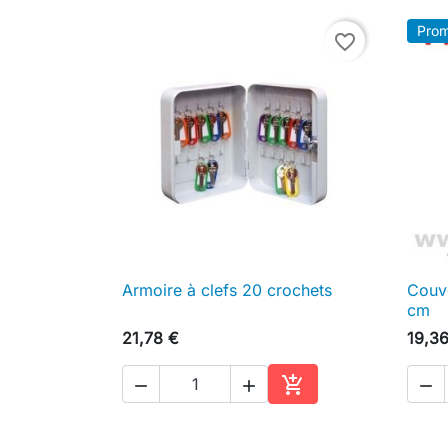
Prom
favorite_border
Armoire à clefs 20 crochets
Couve

Aperçu rapide
cm
21,78 €
19,3




Ajouter au panier