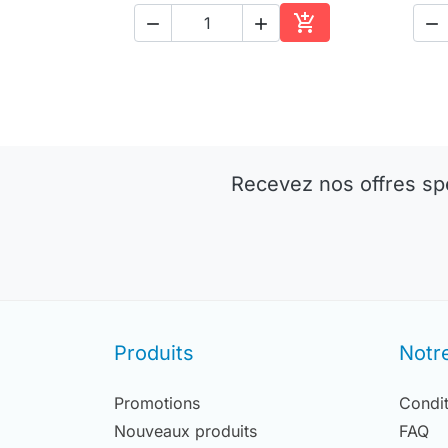




Ajouter au panier
Recevez nos offres sp
Produits
Notr
Promotions
Condit
Nouveaux produits
FAQ