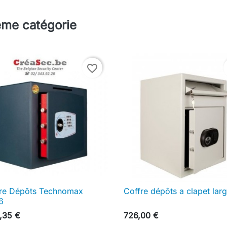
ême catégorie
favorite_border
re Dépôts Technomax
Coffre dépôts a clapet lar

Aperçu rapide

Aperçu rapide
6
1,35 €
726,00 €