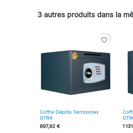
3 autres produits dans la m
favorite_border
Coffre Dépôts Technomax
Coff

Aperçu rapide
GTR4
GTR
897,82 €
1 13