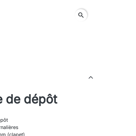
search
e de dépôt
épôt
nalières
mm (clapet)