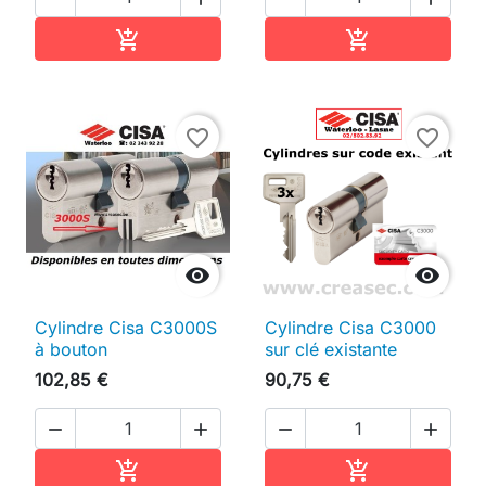
Ajouter au panier
Ajouter au pan


favorite_border
favorite_border


Cylindre Cisa C3000S
Cylindre Cisa C3000
à bouton
sur clé existante
102,85 €
90,75 €




Ajouter au panier
Ajouter au pan

