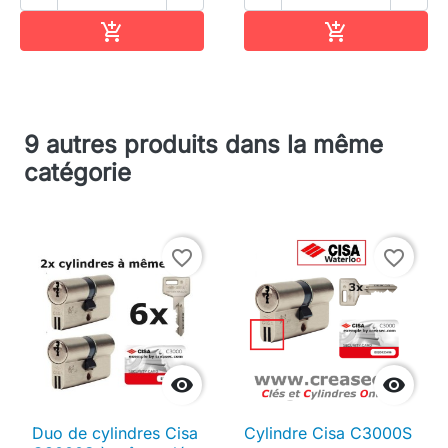
Ajouter au panier
Ajouter au pa


9 autres produits dans la même
catégorie
favorite_border
favorite_border


Duo de cylindres Cisa
Cylindre Cisa C3000S