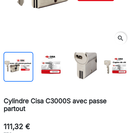
search
Cylindre Cisa C3000S avec passe
partout
111,32 €