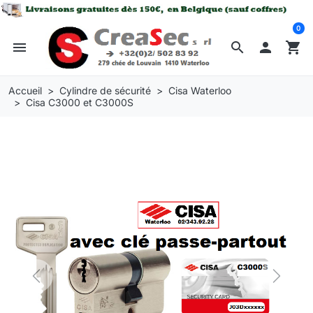
0
menu
search

shopping_cart
Accueil
Cylindre de sécurité
Cisa Waterloo
Cisa C3000 et C3000S
Previous
Next