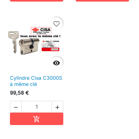
favorite_border

Cylindre Cisa C3000S
à même clé
99,58 €


Ajouter au panier
