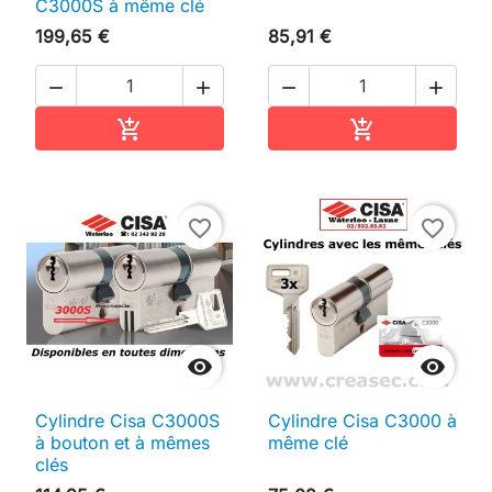
C3000S à même clé
199,65 €
85,91 €




Ajouter au panier
Ajouter au pan


favorite_border
favorite_border


Cylindre Cisa C3000S
Cylindre Cisa C3000 à
à bouton et à mêmes
même clé
clés