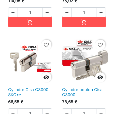
114,95 €
75,02 €




Ajouter au panier
Ajouter au pan


favorite_border
favorite_border


Cylindre Cisa C3000
Cylindre bouton Cisa
SKG**
C3000
66,55 €
78,65 €



