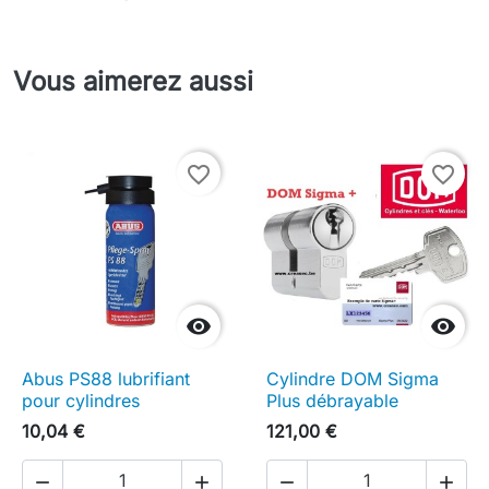
Vous aimerez aussi
favorite_border
favorite_border


Abus PS88 lubrifiant
Cylindre DOM Sigma
pour cylindres
Plus débrayable
10,04 €
121,00 €



