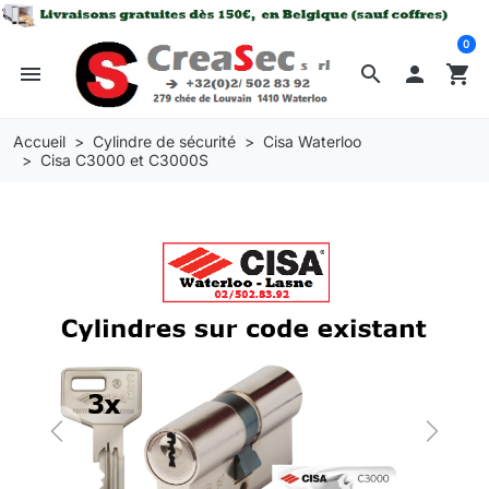
0
menu
search

shopping_cart
Accueil
Cylindre de sécurité
Cisa Waterloo
Cisa C3000 et C3000S
Previous
Next