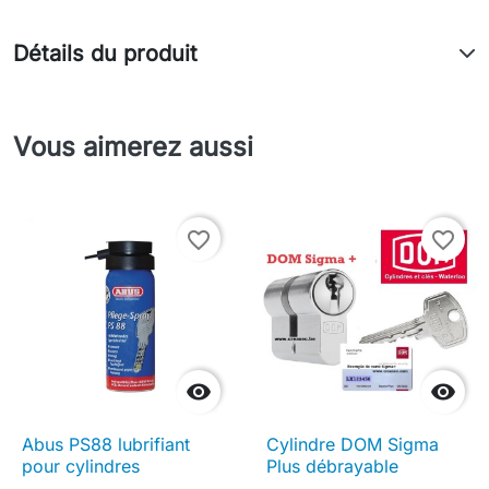
Détails du produit
Vous aimerez aussi
favorite_border
favorite_border


Abus PS88 lubrifiant
Cylindre DOM Sigma
pour cylindres
Plus débrayable