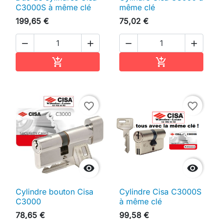
C3000S à même clé
même clé
199,65 €
75,02 €




Ajouter au panier
Ajouter au pan


favorite_border
favorite_border


Cylindre bouton Cisa
Cylindre Cisa C3000S
C3000
à même clé
78,65 €
99,58 €