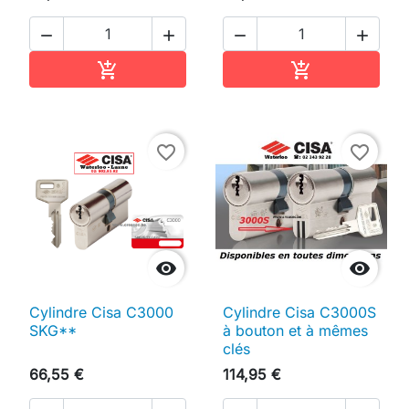




Ajouter au panier
Ajouter au pan


favorite_border
favorite_border


Cylindre Cisa C3000
Cylindre Cisa C3000S
SKG**
à bouton et à mêmes
clés
66,55 €
114,95 €