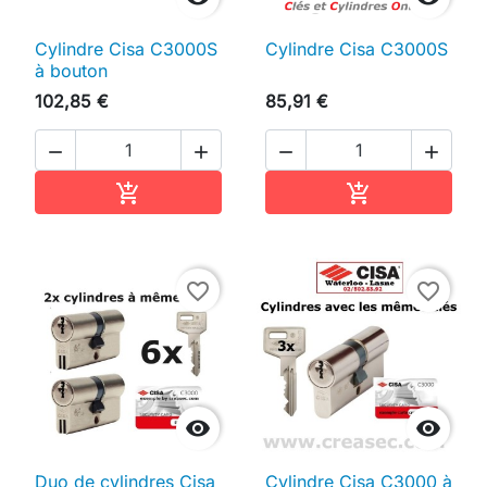
Cylindre Cisa C3000S
Cylindre Cisa C3000S
à bouton
102,85 €
85,91 €




Ajouter au panier
Ajouter au pan


favorite_border
favorite_border


Duo de cylindres Cisa
Cylindre Cisa C3000 à