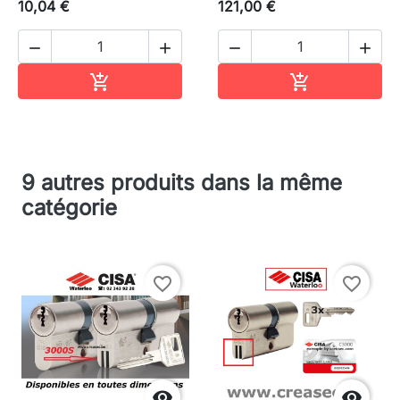
10,04 €
121,00 €




Ajouter au panier
Ajouter au pa


9 autres produits dans la même
catégorie
favorite_border
favorite_border

