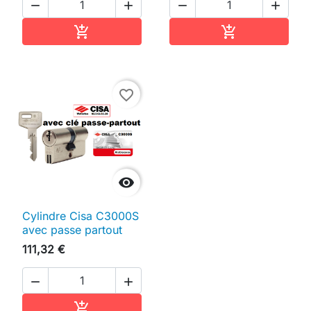




Ajouter au panier
Ajouter au pan


favorite_border

Cylindre Cisa C3000S
avec passe partout
111,32 €


Ajouter au panier
