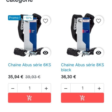
Promo !
-10%
favorite_border
favorite_border


Chaine Abus série 6KS
Chaine Abus série 8KS
black
35,94 €
39,93 €
36,30 €




Ajouter au panier
Ajouter au pan

