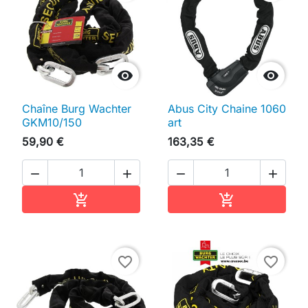


Chaîne Burg Wachter
Abus City Chaine 1060
GKM10/150
art
59,90 €
163,35 €




Ajouter au panier
Ajouter au pan


favorite_border
favorite_border