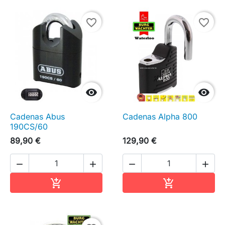
favorite_border
favorite_border


Cadenas Abus
Cadenas Alpha 800
190CS/60
89,90 €
129,90 €




Ajouter au panier
Ajouter au pa

