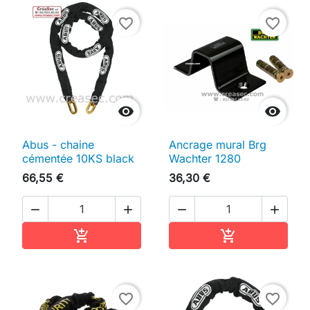
favorite_border
favorite_border


Abus - chaine
Ancrage mural Brg
cémentée 10KS black
Wachter 1280
66,55 €
36,30 €




Ajouter au panier
Ajouter au pan


favorite_border
favorite_border