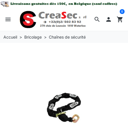
0
menu
search

shopping_cart
Accueil
Bricolage
Chaînes de sécurité