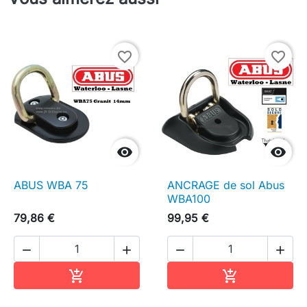
favorite_border
favorite_border


ABUS WBA 75
ANCRAGE de sol Abus
WBA100
79,86 €
99,95 €




Ajouter au panier
Ajouter au pa

