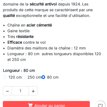
domaine de la
sécurité antivol
depuis 1924. Les
produits de cette marque se caractérisent par une
qualité
exceptionnelle et une facilité d'utilisation.
Chaîne en
acier cémenté
Gaine textile
Très
résistante
Efficace
contre le vol
Diamètre des maillons de la chaîne : 12 mm
Longueur : 80 cm autres longueurs disponibles 120
et 250 cm
Longueur : 80 cm
120 cm
250 cm
80 cm



Ajouter au panier
favorite_border