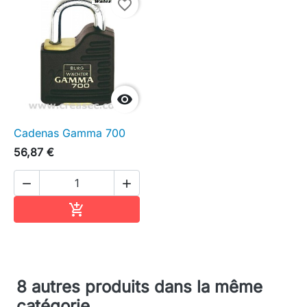
favorite_border

Cadenas Gamma 700
56,87 €


Ajouter au panier

8 autres produits dans la même
catégorie