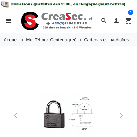
0
menu
search

shopping_cart
Accueil
Mul-T-Lock Center agréé
Cadenas et machoîres
Previous
Next