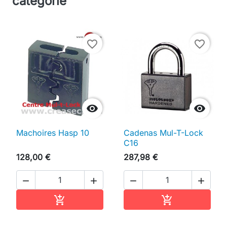
catégorie
favorite_border
favorite_border


Machoires Hasp 10
Cadenas Mul-T-Lock
C16
128,00 €
287,98 €




Ajouter au panier
Ajouter au pan

