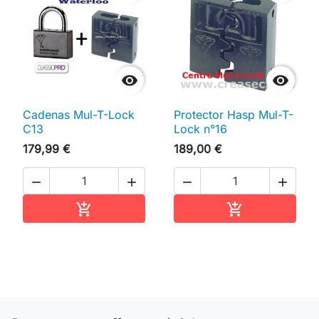


Cadenas Mul-T-Lock
Protector Hasp Mul-T-
C13
Lock n°16
179,99 €
189,00 €




Ajouter au panier
Ajouter au pan

