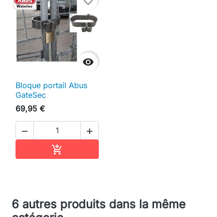
favorite_border

Bloque portail Abus
GateSec
69,95 €


Ajouter au panier

6 autres produits dans la même