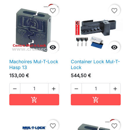
favorite_border
favorite_border


Machoires Mul-T-Lock
Container Lock Mul-T-
Hasp 13
Lock
153,00 €
544,50 €




Ajouter au panier
Ajouter au pan


favorite_border
favorite_border