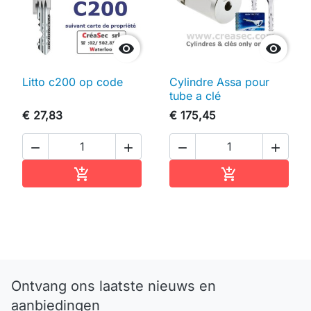


Litto c200 op code
Cylindre Assa pour
tube a clé
€ 27,83
€ 175,45




In winkelwagen
In winkelwag


Ontvang ons laatste nieuws en
aanbiedingen