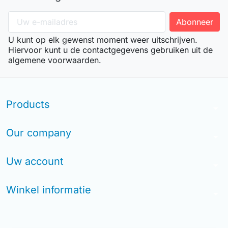
U kunt op elk gewenst moment weer uitschrijven.
Hiervoor kunt u de contactgegevens gebruiken uit de
algemene voorwaarden.
Products
arrow_drop_down
Our company
arrow_drop_down
Uw account
arrow_drop_down
Winkel informatie
arrow_drop_down