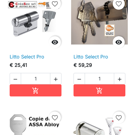
favorite_border
favorite_border


Litto Select Pro
Litto Select Pro
€ 25,41
€ 59,29




In winkelwagen
In winkelwag


favorite_border
favorite_border