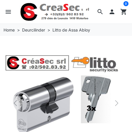
0
menu
search

shopping_cart
Home
Deurcilinder
Litto de Assa Abloy
Previous
Next