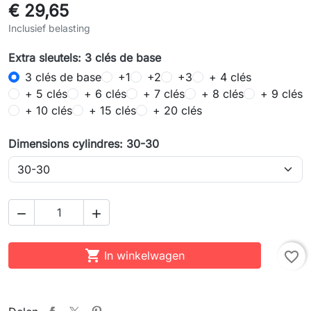
€ 29,65
Inclusief belasting
Extra sleutels: 3 clés de base
3 clés de base
+1
+2
+3
+ 4 clés
+ 5 clés
+ 6 clés
+ 7 clés
+ 8 clés
+ 9 clés
+ 10 clés
+ 15 clés
+ 20 clés
Dimensions cylindres: 30-30



In winkelwagen
favorite_border