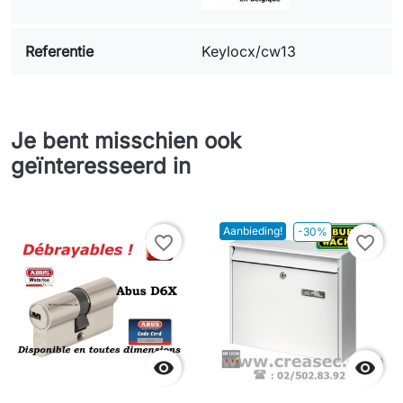
Referentie
Keylocx/cw13
Je bent misschien ook
geïnteresseerd in
Aanbieding!
-30%
favorite_border
favorite_border

