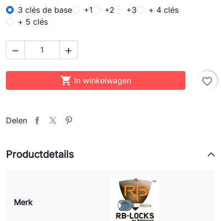
3 clés de base
+1
+2
+3
+ 4 clés
+ 5 clés



In winkelwagen
favorite_border
Delen
Productdetails
Merk