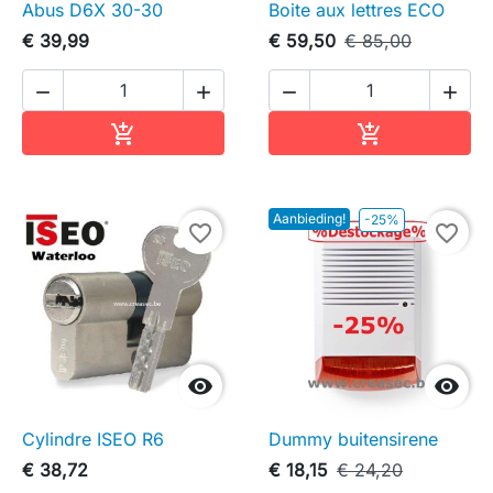
Abus D6X 30-30
Boite aux lettres ECO
€ 39,99
€ 59,50
€ 85,00




In winkelwagen
In winkelwag


Aanbieding!
-25%
favorite_border
favorite_border


Cylindre ISEO R6
Dummy buitensirene
€ 38,72
€ 18,15
€ 24,20