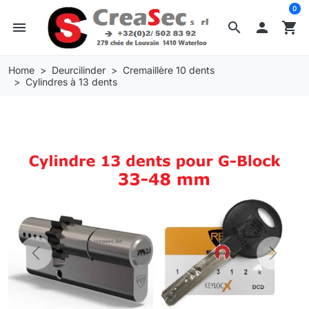
0
menu
search

shopping_cart
Home
Deurcilinder
Cremaillère 10 dents
Cylindres à 13 dents
Previous
Next