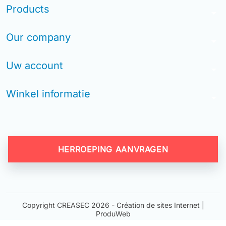
Products
arrow_drop_down
Our company
arrow_drop_down
Uw account
arrow_drop_down
Winkel informatie
arrow_drop_down
HERROEPING AANVRAGEN
Copyright CREASEC 2026 -
Création de sites Internet |
ProduWeb