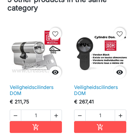
category
favorite_border
favorite_border


Veiligheidscilinders
Veiligheidscilinders
DOM
DOM
€ 211,75
€ 267,41




In winkelwagen
In winkelwag

