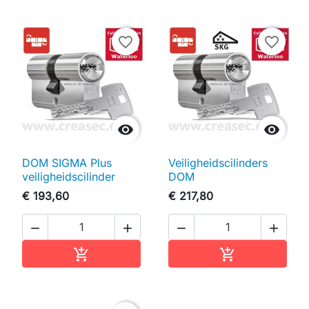
favorite_border
favorite_border


DOM SIGMA Plus
Veiligheidscilinders
veiligheidscilinder
DOM
€ 193,60
€ 217,80




In winkelwagen
In winkelwag

