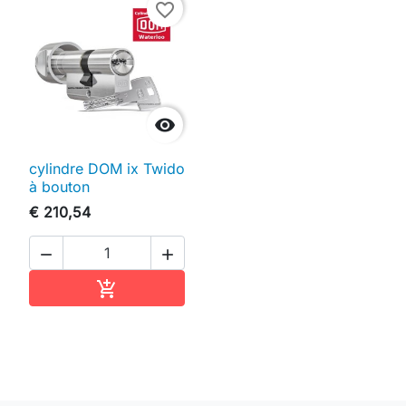
favorite_border

cylindre DOM ix Twido
à bouton
€ 210,54


In winkelwagen
