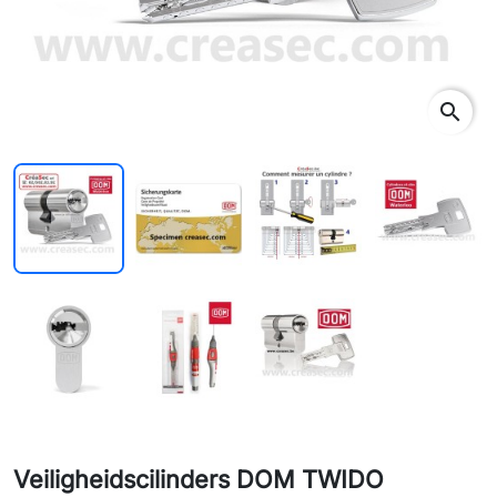
search
Veiligheidscilinders DOM TWIDO