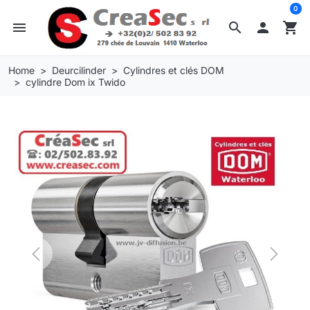
0
menu
search

shopping_cart
Home
Deurcilinder
Cylindres et clés DOM
cylindre Dom ix Twido
Previous
Next