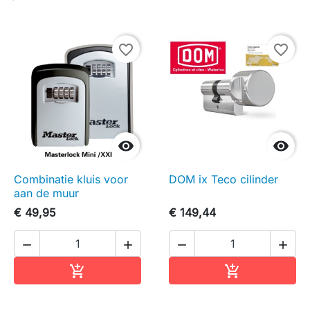
favorite_border
favorite_border


Combinatie kluis voor
DOM ix Teco cilinder
aan de muur
€ 49,95
€ 149,44




In winkelwagen
In winkelwag

