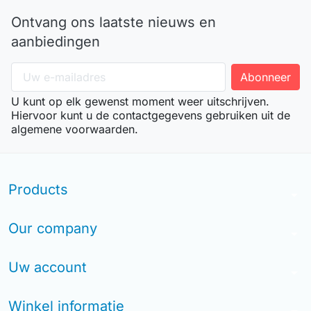
Ontvang ons laatste nieuws en
aanbiedingen
U kunt op elk gewenst moment weer uitschrijven.
Hiervoor kunt u de contactgegevens gebruiken uit de
algemene voorwaarden.
Products
arrow_drop_down
Our company
arrow_drop_down
Uw account
arrow_drop_down
Winkel informatie