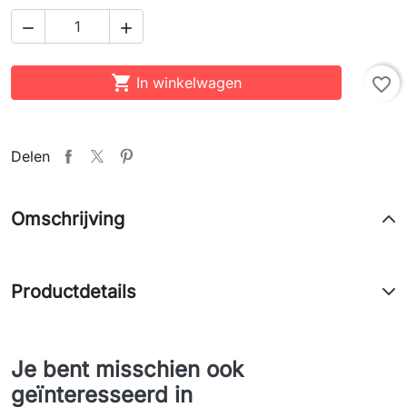



In winkelwagen
favorite_border
Delen
Omschrijving
Productdetails
Je bent misschien ook
geïnteresseerd in