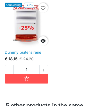
Aanbieding!
-25%
favorite_border

Dummy buitensirene
€ 18,15
€ 24,20


In winkelwagen

5 other products in the same