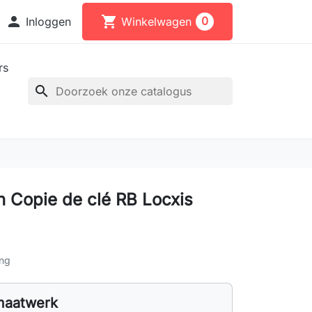

shopping_cart
0
Inloggen
Winkelwagen
rs
search
n Copie de clé RB Locxis
ing
maatwerk