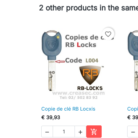
2 other products in the sam
favorite_border
Copie de clé RB Locxis
Copi

Snel bekijken
€ 39,93
€ 39



