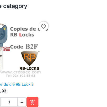
e category
favorite_border
e de clé RB Locxis

Snel bekijken
,93

