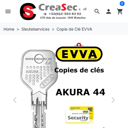
0
menu
search

shopping_cart
Home
Sleutelservices
Copie de Clé EVVA
Previous
Next