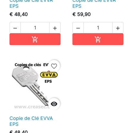
Copie de Clé EVVA
Copie de Clé EVVA
EPS
EPS
€ 48,40
€ 59,90




In winkelwagen
In winkelwag


favorite_border

Copie de Clé EVVA
EPS
€ 48,40