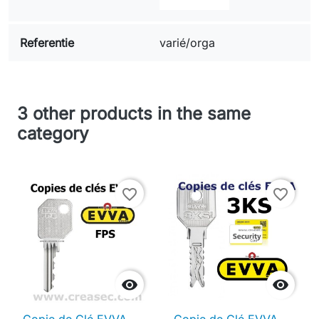
Referentie
varié/orga
3 other products in the same
category
favorite_border
favorite_border

