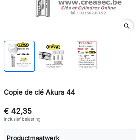
search
Copie de clé Akura 44
€ 42,35
Inclusief belasting
Productmaatwerk