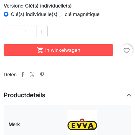
Version:: Clé(s) individuelle(s)
Clé(s) individuelle(s)
clé magnétique



In winkelwagen
favorite_border
Delen
Productdetails
Merk