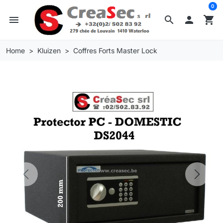
0
menu
search

shopping_cart
Home
Kluizen
Coffres Forts Master Lock
Previous
Next