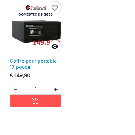
favorite_border

Coffre pour portable
17 pouce
€ 149,90


In winkelwagen
