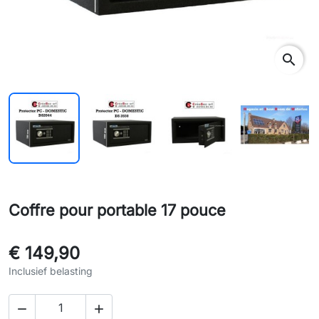
search
Coffre pour portable 17 pouce
€ 149,90
Inclusief belasting

