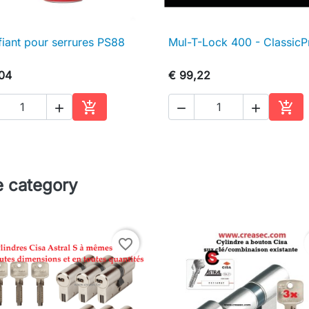
fiant pour serrures PS88
Mul-T-Lock 400 - ClassicP

Snel bekijken

Snel bekijken
,04
€ 99,22





In winkelwagen
In w
e category
favorite_border