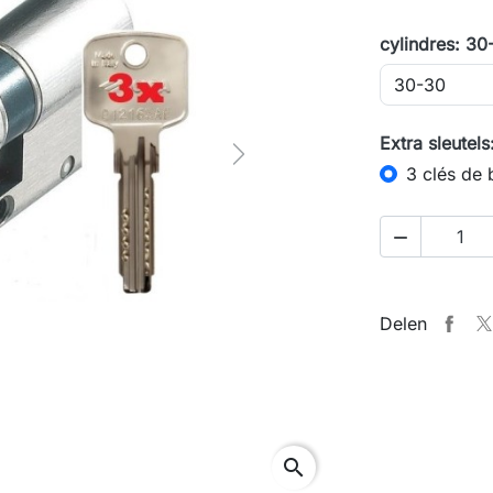
cylindres: 30
Extra sleutels
Next
3 clés de 

Delen
search