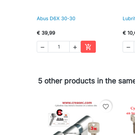
Abus D6X 30-30
Lubri

Snel bekijken
€ 39,99
€ 10




In winkelwagen
5 other products in the sam
favorite_border