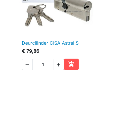
Deurcilinder CISA Astral S

Snel bekijken
€ 79,86



inkelwagen
In winkelwagen