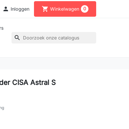

shopping_cart
0
Inloggen
Winkelwagen
rs
search
der CISA Astral S
ing