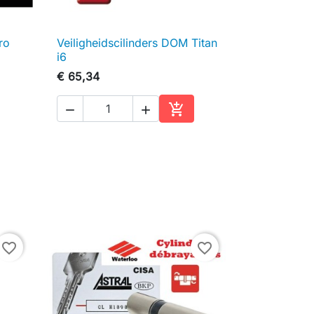
ro
Veiligheidscilinders DOM Titan

Snel bekijken
i6
€ 65,34



inkelwagen
In winkelwagen
favorite_border
favorite_border