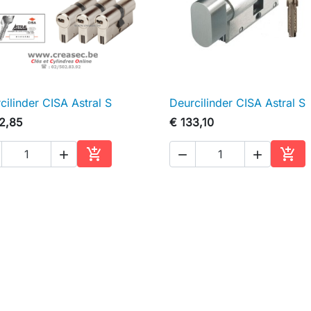
cilinder CISA Astral S
Deurcilinder CISA Astral S

Snel bekijken

Snel bekijken
2,85
€ 133,10





In winkelwagen
In w