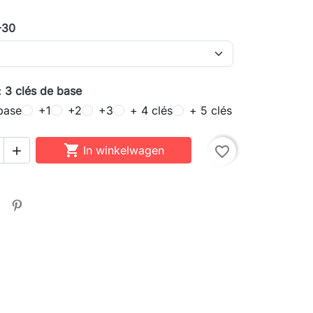
-30
: 3 clés de base
base
+1
+2
+3
+ 4 clés
+ 5 clés

In winkelwagen
favorite_border
