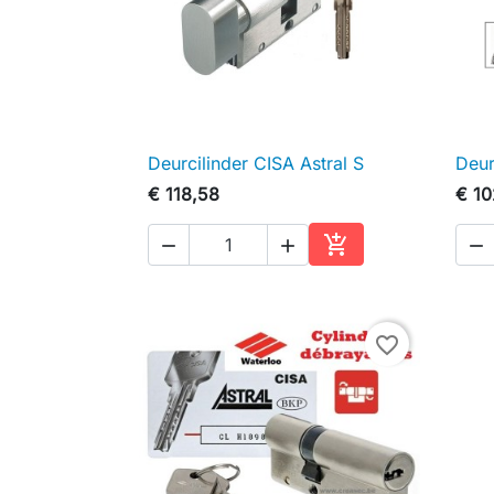
Deurcilinder CISA Astral S
Deur

Snel bekijken
€ 118,58
€ 10




In winkelwagen
favorite_border