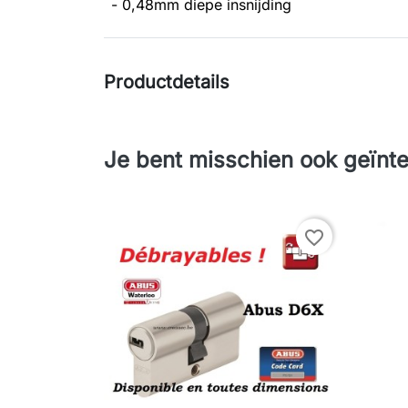
- 0,48mm diepe insnijding
Productdetails
Je bent misschien ook geïnte
favorite_border