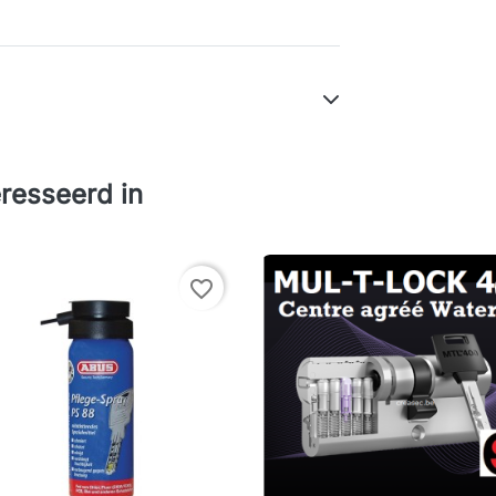
resseerd in
favorite_border