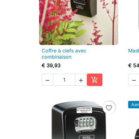
Coffre à clefs avec
Mast

Snel bekijken
combinaison
€ 39,93
€ 54




In winkelwagen
Aan
favorite_border