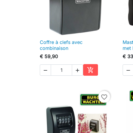
Coffre à clefs avec
Mast

Snel bekijken
combinaison
met 
€ 59,90
€ 33




In winkelwagen
favorite_border