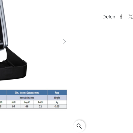
Delen
Next
search