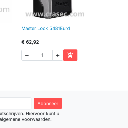
Master Lock 5481Eurd

Snel bekijken
€ 62,92



inkelwagen
In winkelwagen
tschrijven. Hiervoor kunt u
 algemene voorwaarden.