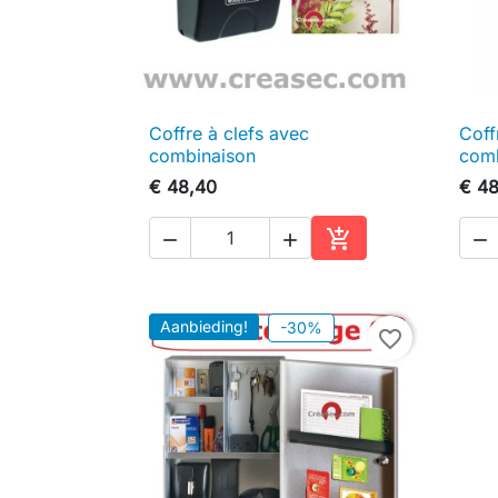
Coffre à clefs avec
Coff

Snel bekijken
combinaison
comb
€ 48,40
€ 48




In winkelwagen
Aanbieding!
-30%
favorite_border