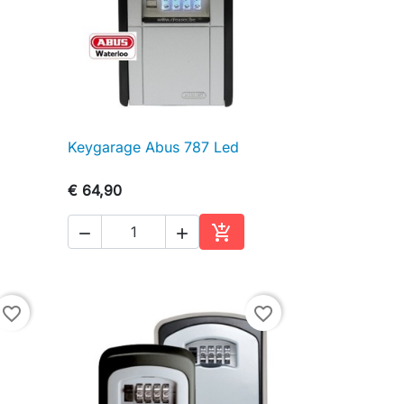
Keygarage Abus 787 Led

Snel bekijken
€ 64,90



inkelwagen
In winkelwagen
favorite_border
favorite_border