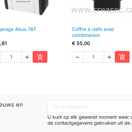
arage Abus 787
Coffre à clefs avec

Snel bekijken

Snel bekijken
combinaison
,61
€ 55,00





In winkelwagen
In w
ieuws en
U kunt op elk gewenst moment weer ui
de contactgegevens gebruiken uit de