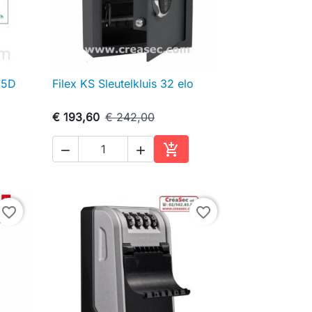
25D
Filex KS Sleutelkluis 32 elo

Snel bekijken
€ 193,60
€ 242,00



inkelwagen
In winkelwagen
favorite_border
favorite_border