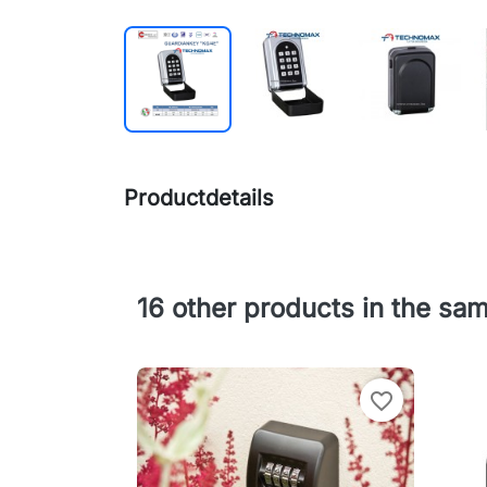
Productdetails
16 other products in the sa
favorite_border