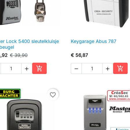
er Lock 5400 sleutelkluisje
Keygarage Abus 787

Snel bekijken

Snel bekijken
beugel
,92
€ 39,90
€ 56,87





In winkelwagen
In w
favorite_border