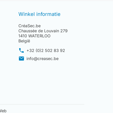
Winkel informatie
CréaSec.be
Chaussée de Louvain 279
1410 WATERLOO
België
phone
+32 (0)2 502 83 92
mail
info@creasec.be
uWeb