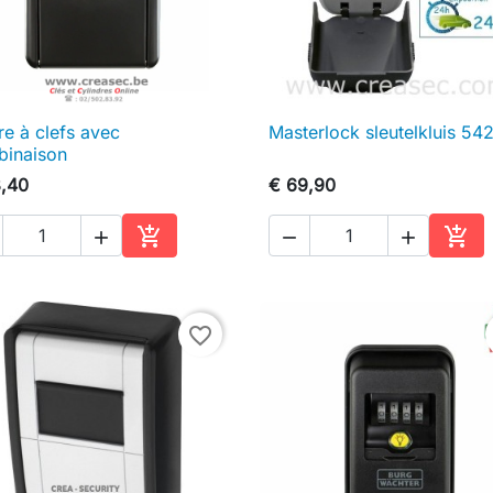
re à clefs avec
Masterlock sleutelkluis 54

Snel bekijken

Snel bekijken
inaison
,40
€ 69,90





In winkelwagen
In w
favorite_border