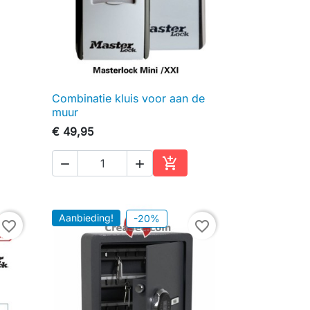
Combinatie kluis voor aan de

Snel bekijken
muur
€ 49,95



inkelwagen
In winkelwagen
Aanbieding!
-20%
favorite_border
favorite_border