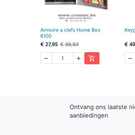
Armoire a clefs Home Box
Keyg

Snel bekijken
6100
€ 27,95
€ 39,93
€ 49




In winkelwagen
Ontvang ons laatste n
aanbiedingen