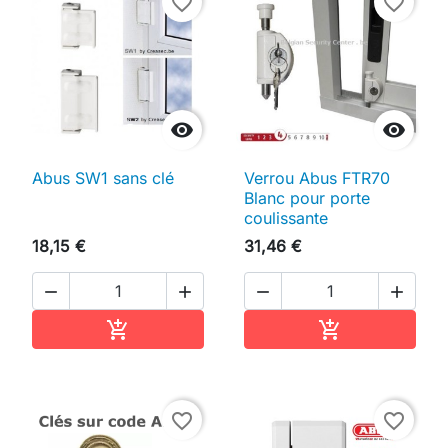
favorite_border
favorite_border


Abus SW1 sans clé
Verrou Abus FTR70
Blanc pour porte
coulissante
18,15 €
31,46 €




Ajouter au panier
Ajouter au pan


favorite_border
favorite_border