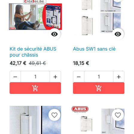


Kit de sécurité ABUS
Abus SW1 sans clé
pour châssis
42,17 €
49,61 €
18,15 €




Ajouter au panier
Ajouter au pan


favorite_border
favorite_border