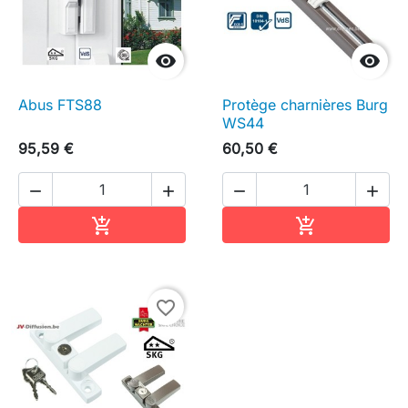


Abus FTS88
Protège charnières Burg
WS44
95,59 €
60,50 €




Ajouter au panier
Ajouter au pa


favorite_border