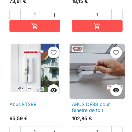
73,81 €
18,15 €




Ajouter au panier
Ajouter au pan


favorite_border
favorite_border


Abus FTS88
ABUS DF88 pour
fenetre de toit
95,59 €
102,85 €