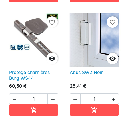
favorite_border
favorite_border


Protège charnières
Abus SW2 Noir
Burg WS44
60,50 €
25,41 €




Ajouter au panier
Ajouter au pan

