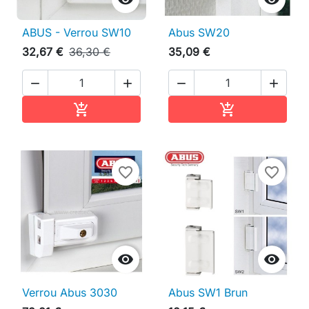
ABUS - Verrou SW10
Abus SW20
32,67 €
36,30 €
35,09 €




Ajouter au panier
Ajouter au pan


favorite_border
favorite_border


Verrou Abus 3030
Abus SW1 Brun