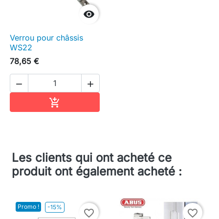

Verrou pour châssis
WS22
78,65 €


Ajouter au panier

Les clients qui ont acheté ce
produit ont également acheté :
Promo !
-15%
favorite_border
favorite_border