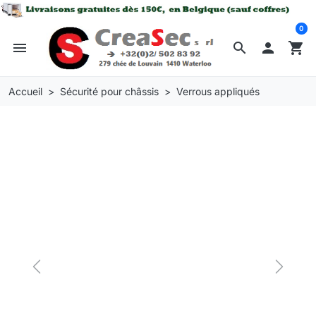
0
menu
search

shopping_cart
Accueil
Sécurité pour châssis
Verrous appliqués
Previous
Next