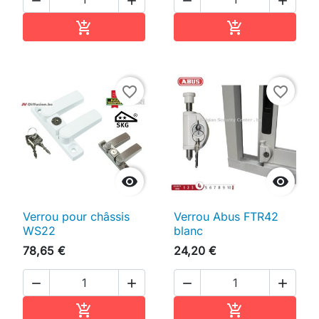




Ajouter au panier
Ajouter au pan


favorite_border
favorite_border


Verrou pour châssis
Verrou Abus FTR42
WS22
blanc
78,65 €
24,20 €




Ajouter au panier
Ajouter au pan

