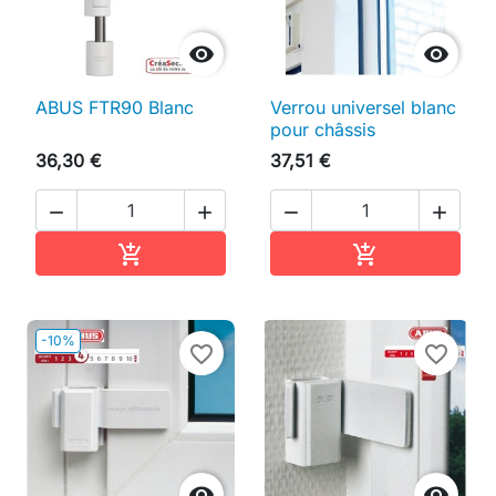


ABUS FTR90 Blanc
Verrou universel blanc
pour châssis
36,30 €
37,51 €




Ajouter au panier
Ajouter au pan


-10%
favorite_border
favorite_border

