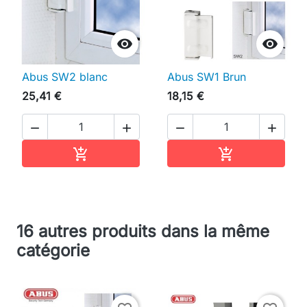


Abus SW2 blanc
Abus SW1 Brun
25,41 €
18,15 €




Ajouter au panier
Ajouter au pan


16 autres produits dans la même
catégorie