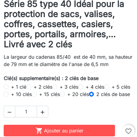
Série 85 type 40 Idéal pour la
protection de sacs, valises,
coffres, cassettes, casiers,
portes, portails, armoires,...
Livré avec 2 clés
La largeur du cadenas 85/40 est de 40 mm, sa hauteur
de 79 mm et le diamètre de l'anse de 6,5 mm
Clé(s) supplementaire(s) : 2 clés de base
+ 1 clé
+ 2 clés
+ 3 clés
+ 4 clés
+ 5 clés
+ 10 clés
+ 15 clés
+ 20 clés
2 clés de base



Ajouter au panier
favorite_border