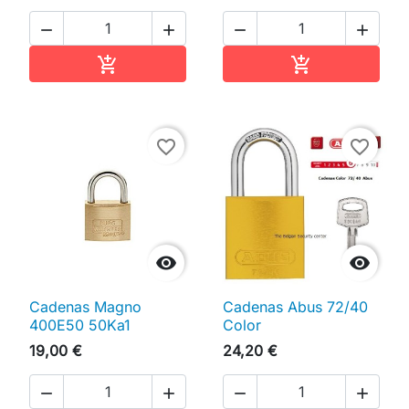




Ajouter au panier
Ajouter au pan


favorite_border
favorite_border


Cadenas Magno
Cadenas Abus 72/40
400E50 50Ka1
Color
19,00 €
24,20 €



