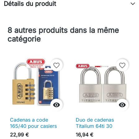
Détails du produit
8 autres produits dans la même
catégorie
favorite_border
favorite_border


Cadenas a code
Duo de cadenas
165/40 pour casiers
Titalium 64ti 30
22,99 €
16,94 €