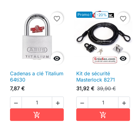
Promo !
-20%
favorite_border
favorite_border


Cadenas a clé Titalium
Kit de sécurité
64ti30
Masterlock 8271
7,87 €
31,92 €
39,90 €




Ajouter au panier
Ajouter au pan

