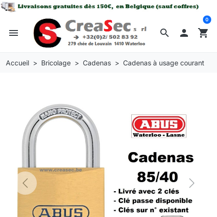
0
menu
search

shopping_cart
Accueil
Bricolage
Cadenas
Cadenas à usage courant
Previous
Next