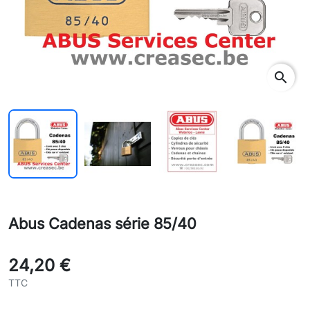
search
Abus Cadenas série 85/40
24,20 €
TTC