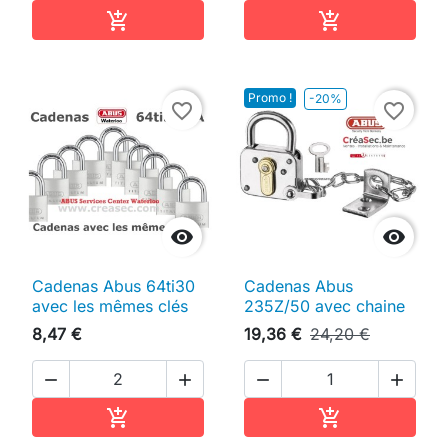
Ajouter au panier
Ajouter au pan


Promo !
-20%
favorite_border
favorite_border


Cadenas Abus 64ti30
Cadenas Abus
avec les mêmes clés
235Z/50 avec chaine
8,47 €
19,36 €
24,20 €




Ajouter au panier
Ajouter au pan

