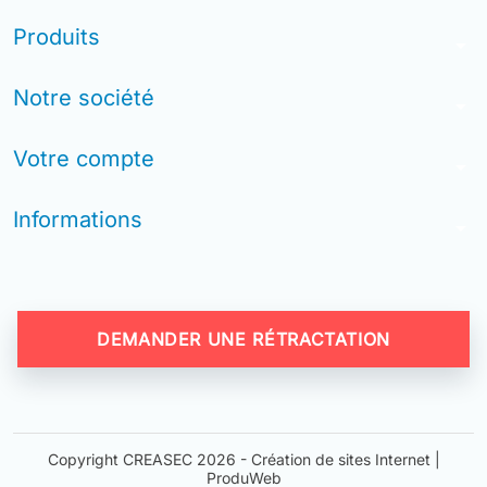
Produits
arrow_drop_down
Notre société
arrow_drop_down
Votre compte
arrow_drop_down
Informations
arrow_drop_down
DEMANDER UNE RÉTRACTATION
Copyright CREASEC 2026 -
Création de sites Internet |
ProduWeb