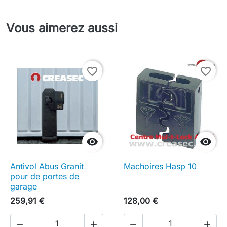
Vous aimerez aussi
favorite_border
favorite_border


Antivol Abus Granit
Machoires Hasp 10
pour de portes de
garage
259,91 €
128,00 €



