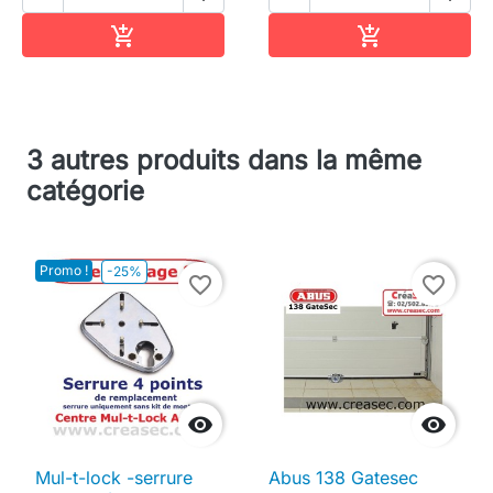
Ajouter au panier
Ajouter au pa


3 autres produits dans la même
catégorie
Promo !
-25%
favorite_border
favorite_border


Mul-t-lock -serrure
Abus 138 Gatesec