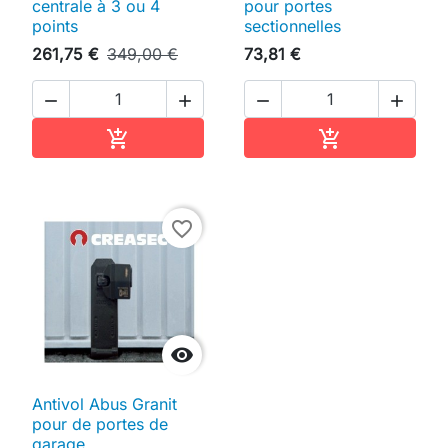
centrale à 3 ou 4
pour portes
points
sectionnelles
261,75 €
349,00 €
73,81 €




Ajouter au panier
Ajouter au pan


favorite_border

Antivol Abus Granit
pour de portes de
garage