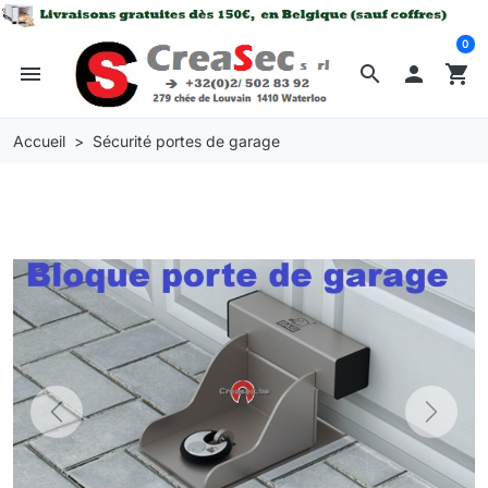
0
menu
search

shopping_cart
Accueil
Sécurité portes de garage
Previous
Next