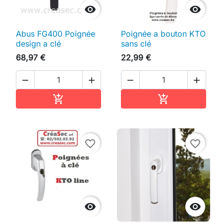


Abus FG400 Poignée
Poignée a bouton KTO
design a clé
sans clé
68,97 €
22,99 €




Ajouter au panier
Ajouter au pan


favorite_border
favorite_border

