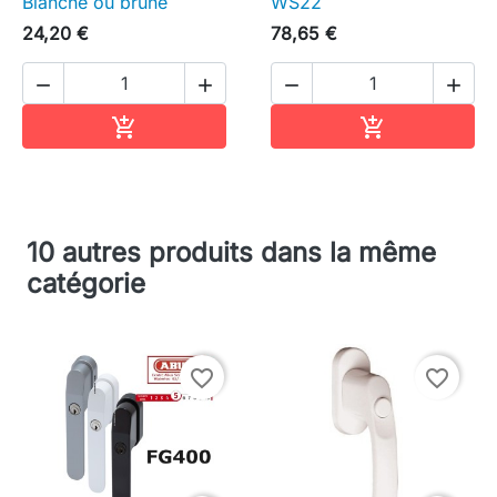
Blanche ou brune
WS22
24,20 €
78,65 €




Ajouter au panier
Ajouter au pa


10 autres produits dans la même
catégorie
favorite_border
favorite_border