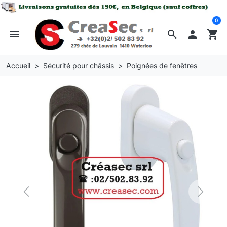
0
menu
search

shopping_cart
Accueil
Sécurité pour châssis
Poignées de fenêtres
Previous
Next