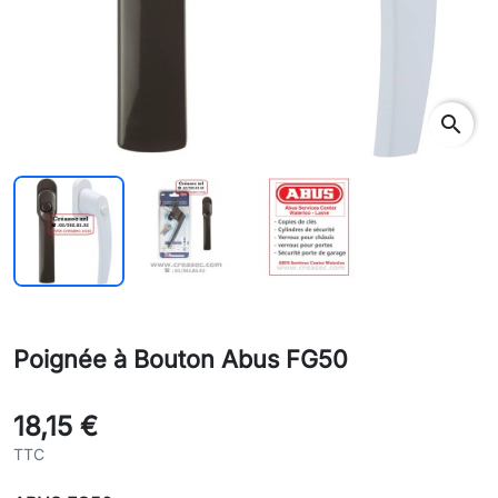
search
Poignée à Bouton Abus FG50
18,15 €
TTC