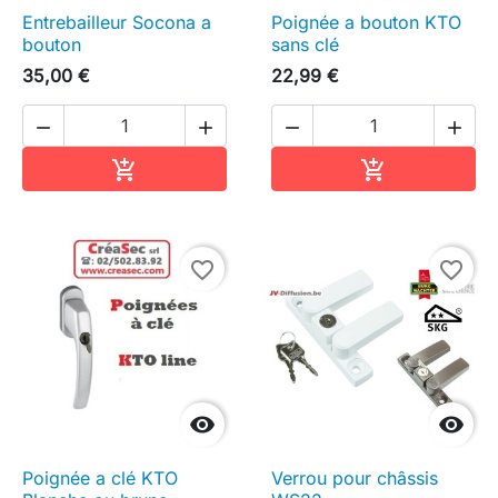
Entrebailleur Socona a
Poignée a bouton KTO
bouton
sans clé
35,00 €
22,99 €




Ajouter au panier
Ajouter au pa


favorite_border
favorite_border


Poignée a clé KTO
Verrou pour châssis