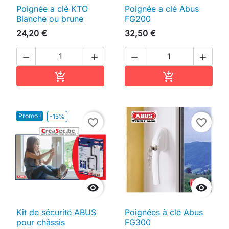
Poignée a clé KTO
Poignée a clé Abus
Blanche ou brune
FG200
24,20 €
32,50 €




Ajouter au panier
Ajouter au pan


Promo !
-15%
favorite_border
favorite_border


Kit de sécurité ABUS
Poignées à clé Abus
pour châssis
FG300