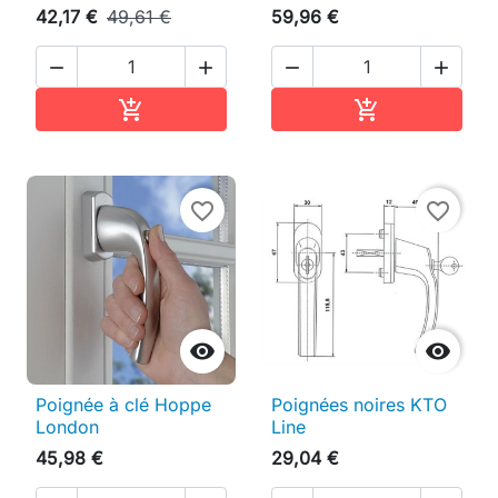
42,17 €
49,61 €
59,96 €




Ajouter au panier
Ajouter au pan


favorite_border
favorite_border


Poignée à clé Hoppe
Poignées noires KTO
London
Line
45,98 €
29,04 €