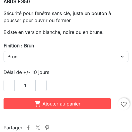
ABUS FG50
Sécurité pour fenêtre sans clé, juste un bouton à
pousser pour ouvrir ou fermer
Existe en version blanche, noire ou en brune.
Finition : Brun
Délai de +/- 10 jours



Ajouter au panier
favorite_border
Partager