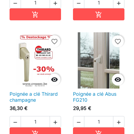




Ajouter au panier
Ajouter au pan


favorite_border
favorite_border


Poignée a clé Thirard
Poignée a clé Abus
champagne
FG210
36,30 €
29,95 €




Ajouter au panier
Ajouter au pan

