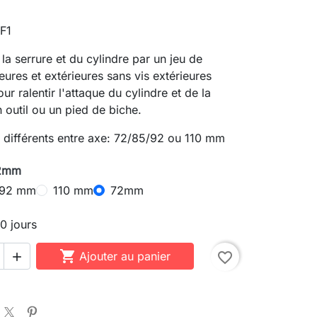
 F1
la serrure et du cylindre par un jeu de
eures et extérieures sans vis extérieures
r ralentir l'attaque du cylindre et de la
n outil ou un pied de biche.
 différents entre axe: 72/85/92 ou 110 mm
72mm
92 mm
110 mm
72mm
10 jours

Ajouter au panier
favorite_border
