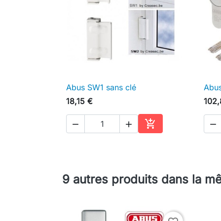
Abus SW1 sans clé
Abus

Aperçu rapide
18,15 €
102,




Ajouter au panier
9 autres produits dans la m