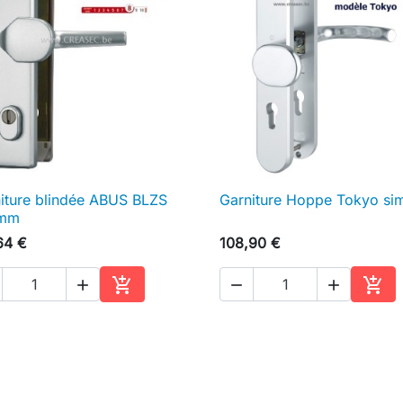
iture blindée ABUS BLZS
Garniture Hoppe Tokyo si

Aperçu rapide

Aperçu rapide
 mm
64 €
108,90 €





Ajouter au panier
Ajou