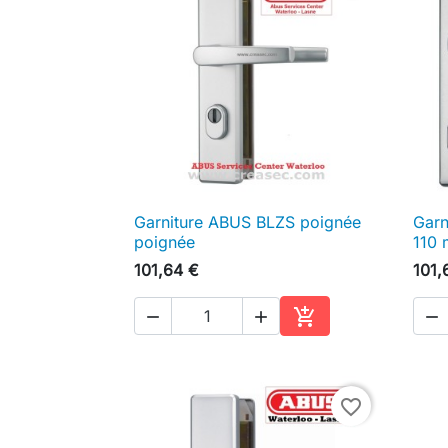
Garniture ABUS BLZS poignée
Garn

Aperçu rapide
poignée
110
101,64 €
101,




Ajouter au panier
favorite_border