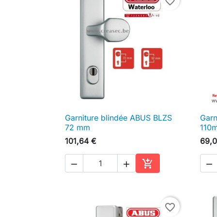
favorite_border
Garniture blindée ABUS BLZS
Garn

Aperçu rapide
72 mm
110
101,64 €
69,0




Ajouter au panier
favorite_border