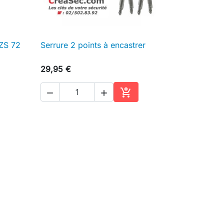
LZS 72
Serrure 2 points à encastrer

Aperçu rapide
29,95 €



ter au panier
Ajouter au panier