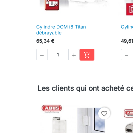
Cylindre DOM i6 Titan
Cylin

Aperçu rapide
débrayable
65,34 €
49,6




Ajouter au panier
Les clients qui ont acheté c
favorite_border