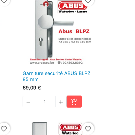
favorite_border
favorite_border
Garniture securité ABUS BLPZ

Aperçu rapide
85 mm
69,09 €



ter au panier
Ajouter au panier
favorite_border
favorite_border