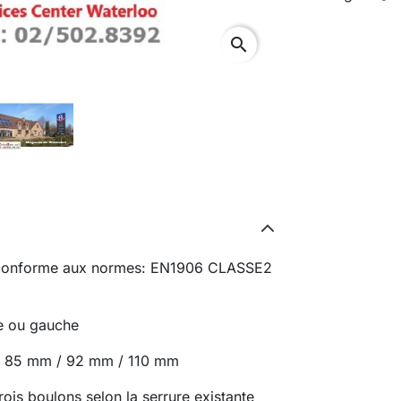
search
, conforme aux normes: EN1906 CLASSE2
te ou gauche
 / 85 mm / 92 mm / 110 mm
rois boulons selon la serrure existante