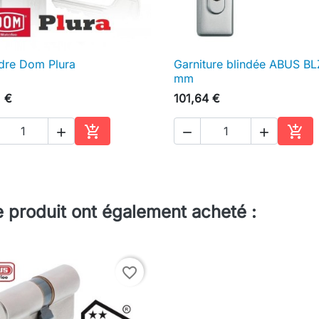
dre Dom Plura
Garniture blindée ABUS B

Aperçu rapide

Aperçu rapide
mm
1 €
101,64 €





Ajouter au panier
Ajou
e produit ont également acheté :
favorite_border