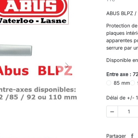
ABUS BLPZ /
Protection de 
plaques intéri
apparentes pou
serrure par u
Disponible en
Next
Entre axe : 
85 mm
Délai de +/- 

Partager