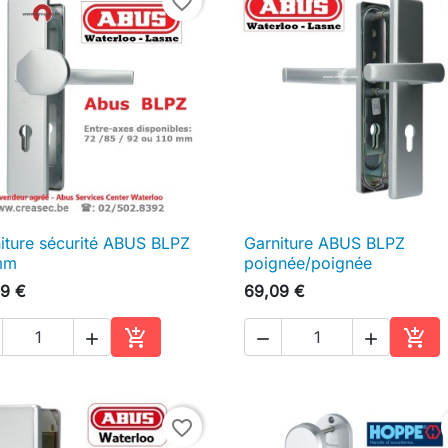
favorite_border
iture sécurité ABUS BLPZ
Garniture ABUS BLPZ

Aperçu rapide

Aperçu rapide
mm
poignée/poignée
9 €
69,09 €





Ajouter au panier
Ajou
favorite_border