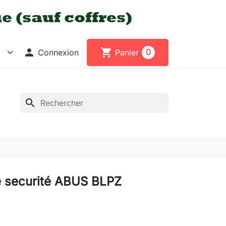

shopping_cart
0
Connexion
Panier
search
e securité ABUS BLPZ