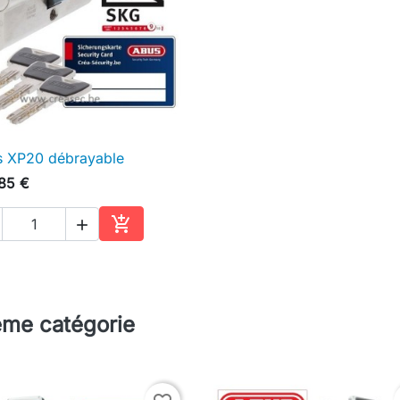
 XP20 débrayable

Aperçu rapide
85 €


Ajouter au panier
ême catégorie