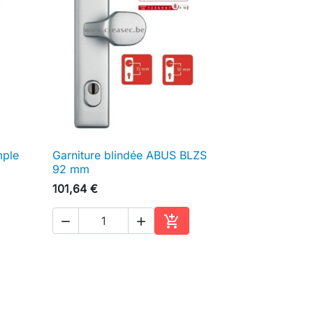
mple
Garniture blindée ABUS BLZS

Aperçu rapide
92 mm
101,64 €



ter au panier
Ajouter au panier