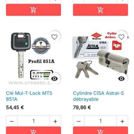
Ajouter au panier
Ajouter au pa


favorite_border
favorite_border


Clé Mul-T-Lock MT5
Cylindre CISA Astral-S
851A
débrayable
54,45 €
79,86 €




Ajouter au panier
Ajouter au pa

