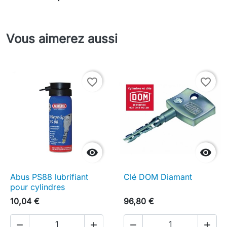
Vous aimerez aussi
favorite_border
favorite_border


Abus PS88 lubrifiant
Clé DOM Diamant
pour cylindres
10,04 €
96,80 €



