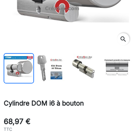
rch
search
Cylindre DOM i6 à bouton
68,97 €
TTC