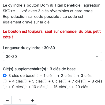
Le cylindre a bouton Dom i6 Titan bénéficie l'agréation
SKG** . Livré avec 3 clés réversibles et card code.
Reproduction sur code possible . Le code est
également gravé sur la clé.
Le bouton est toujours, sauf sur demande, du plus petit
côté !
Longueur du cylindre : 30-30
Clé(s) supplementaire(s) : 3 clés de base
3 clés de base
+ 1 clé
+ 2 clés
+ 3 clés
+ 4 clés
+ 5 clés
+ 6 clés
+ 7 clés
+ 8 clés
+ 9 clés
+ 10 clés
+ 15 clés
+ 20 clés

