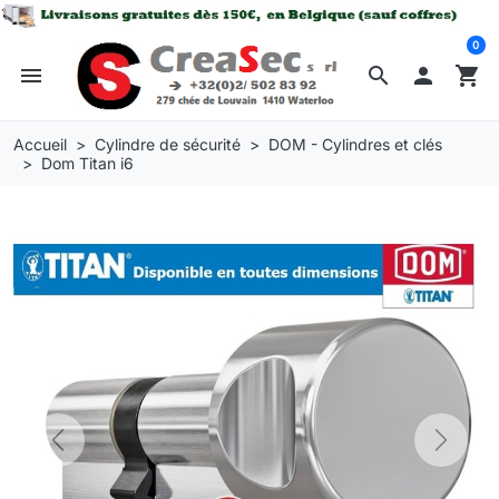
0
menu
search

shopping_cart
Accueil
Cylindre de sécurité
DOM - Cylindres et clés
Dom Titan i6
Previous
Next