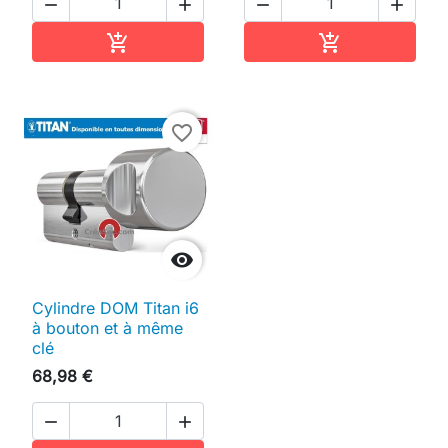




Ajouter au panier
Ajouter au pan


favorite_border

Cylindre DOM Titan i6
à bouton et à même
clé
68,98 €

