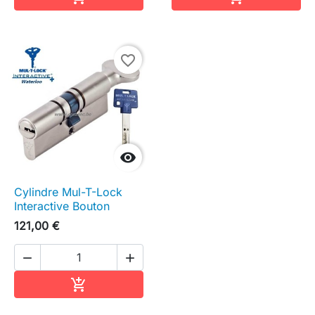
favorite_border

Cylindre Mul-T-Lock
Interactive Bouton
121,00 €


Ajouter au panier
