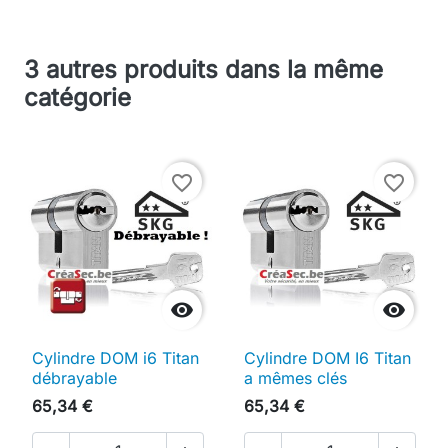
3 autres produits dans la même
catégorie
favorite_border
favorite_border


Cylindre DOM i6 Titan
Cylindre DOM I6 Titan
débrayable
a mêmes clés
65,34 €
65,34 €