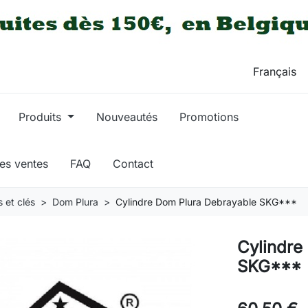
Produits
Nouveautés
Promotions
res ventes
FAQ
Contact
 et clés
Dom Plura
Cylindre Dom Plura Debrayable SKG***
Cylindre
SKG***