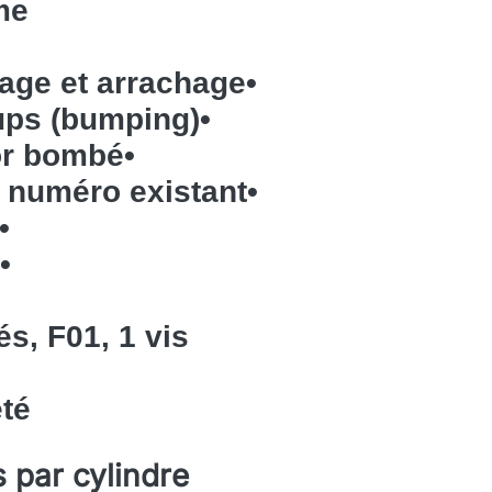
me
age et arrachage
•
oups (bumping)
•
tor bombé
•
 numéro existant
•
•
•
s, F01, 1 vis
été
s par cylindre