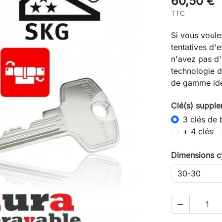
60,50 €
TTC
Si vous voulez
tentatives d'
n'avez pas d
technologie d
de gamme idé
Clé(s) supple
Next
3 clés de 
+ 4 clés
Dimensions c
