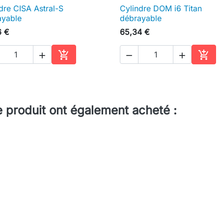
dre CISA Astral-S
Cylindre DOM i6 Titan

Aperçu rapide

Aperçu rapide
ayable
débrayable
6 €
65,34 €





Ajouter au panier
Ajou
e produit ont également acheté :