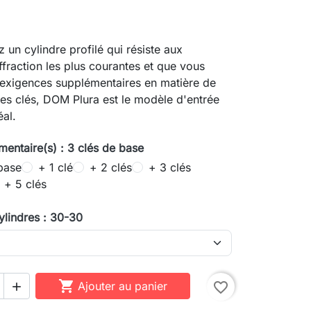
 un cylindre profilé qui résiste aux
effraction les plus courantes et que vous
'exigences supplémentaires en matière de
es clés, DOM Plura est le modèle d'entrée
al.
mentaire(s) : 3 clés de base
base
+ 1 clé
+ 2 clés
+ 3 clés
+ 5 clés
ylindres : 30-30

Ajouter au panier
favorite_border
