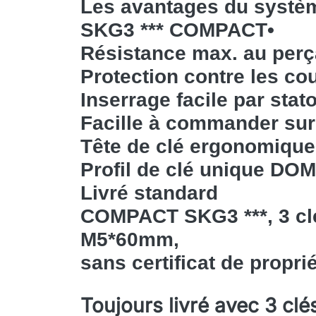
Les avantages du systè
SKG3 *** COMPACT
•
Résistance max. au perç
Protection contre les c
Inserrage facile par sta
Facille à commander sur
T
ête de clé ergonomique
Profil de clé unique DOM
Livré standard
COMPACT SKG3 ***, 3 clé
M5*60mm,
sans certificat de propri
Toujours livré avec 3 clé