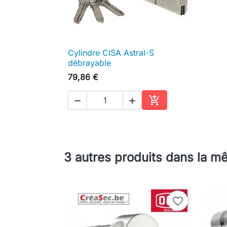
Cylindre CISA Astral-S

Aperçu rapide
débrayable
79,86 €



Ajouter au panier
3 autres produits dans la m
favorite_border