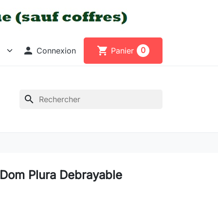

shopping_cart
0
Connexion
Panier
search
 Dom Plura Debrayable