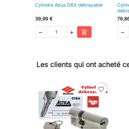
Cylindre Abus D6X débrayable
Cylin

Aperçu rapide
débr
39,99 €
79,8




Ajouter au panier
Les clients qui ont acheté c
favorite_border