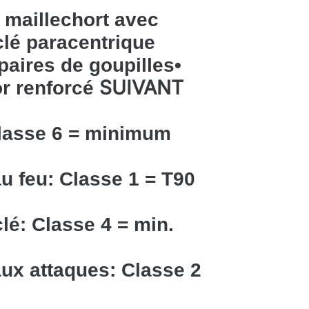
-
maillechort avec
 clé paracentrique
paires de goupilles
•
SUIVANT
or renforcé
Classe 6 = minimum
u feu: Classe 1 = T90
lé: Classe 4 = min.
ux attaques: Classe 2