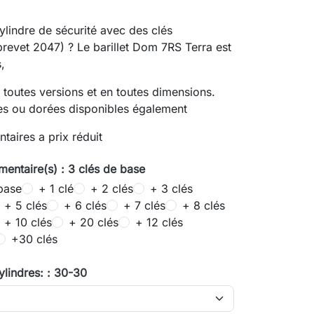
ylindre de sécurité avec des clés
brevet 2047) ? Le barillet Dom 7RS Terra est
,
 toutes versions et en toutes dimensions.
es ou dorées disponibles également
taires a prix réduit
mentaire(s) : 3 clés de base
base
+ 1 clé
+ 2 clés
+ 3 clés
+ 5 clés
+ 6 clés
+ 7 clés
+ 8 clés
+ 10 clés
+ 20 clés
+ 12 clés
+30 clés
lindres: : 30-30