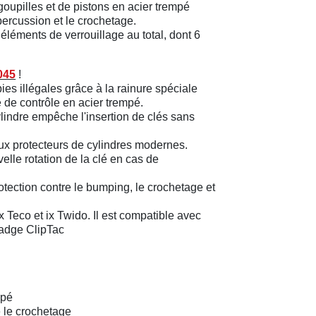
 goupilles et de pistons en acier trempé
percussion et le crochetage.
 éléments de verrouillage au total, dont 6
045
!
ies illégales grâce à la rainure spéciale
e de contrôle en acier trempé.
lindre empêche l'insertion de clés sans
ux protecteurs de cylindres modernes.
lle rotation de la clé en cas de
tection contre le bumping, le crochetage et
ix Teco et ix Twido. Il est compatible avec
adge ClipTac
mpé
e le crochetage