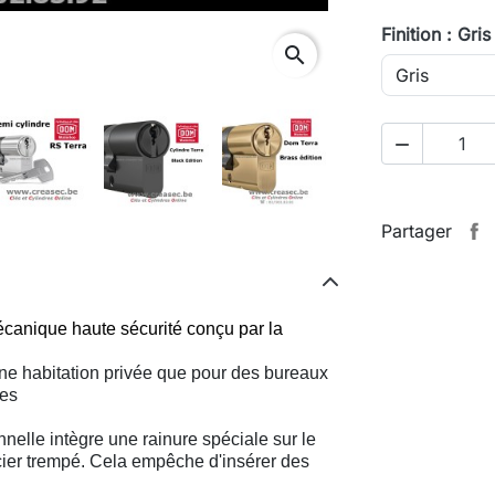
Finition : Gris
search

Partager
écanique haute sécurité conçu par la
une habitation privée que pour des bureaux
xes
nnelle intègre une rainure spéciale sur le
cier trempé. Cela empêche d'insérer des