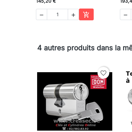
145,20 €
193,




Ajouter au panier
4 autres produits dans la m
favorite_border