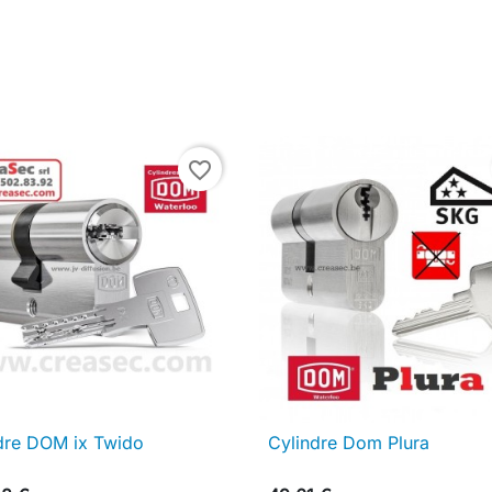
favorite_border
dre DOM ix Twido
Cylindre Dom Plura

Aperçu rapide

Aperçu rapide