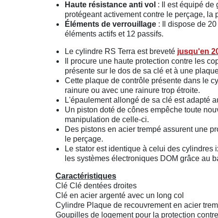
Haute résistance anti vol
: Il est équipé de
protégeant activement contre le perçage, la 
Éléments de verrouillage
: Il dispose de 20
éléments actifs et 12 passifs.
Le cylindre RS Terra est breveté
jusqu'en 2
Il procure une haute protection contre les cop
présente sur le dos de sa clé et à une plaqu
Cette plaque de contrôle présente dans le cy
rainure ou avec une rainure trop étroite.
L'épaulement allongé de sa clé est adapté a
Un piston doté de cônes empêche toute nouve
manipulation de celle-ci.
Des pistons en acier trempé assurent une pro
le perçage.
Le stator est identique à celui des cylindres 
les systèmes électroniques DOM grâce au b
Caractéristiques
Clé Clé dentées droites
Clé en acier argenté avec un long col
Cylindre Plaque de recouvrement en acier tre
Goupilles de logement pour la protection contr