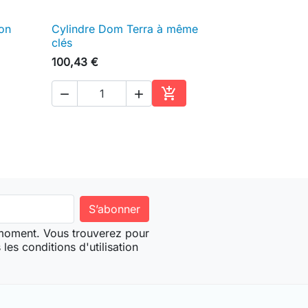
on
Cylindre Dom Terra à même

Aperçu rapide
clés
100,43 €



ter au panier
Ajouter au panier
 moment. Vous trouverez pour
les conditions d'utilisation