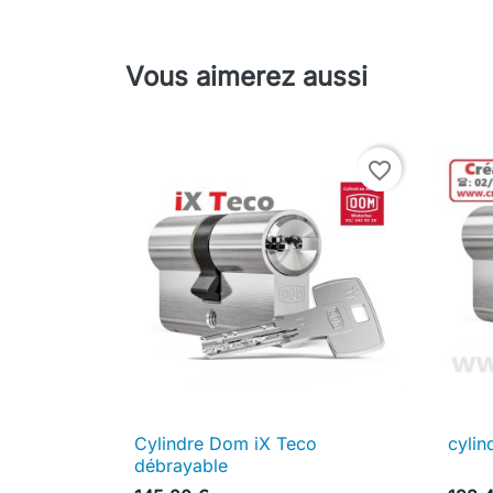
Vous aimerez aussi
favorite_border
Cylindre Dom iX Teco
cylin

Aperçu rapide
débrayable