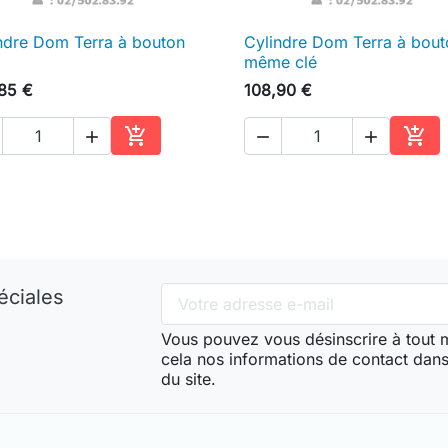
ndre Dom Terra à bouton
Cylindre Dom Terra à bout

Aperçu rapide

Aperçu rapide
même clé
85 €
108,90 €





Ajouter au panier
Ajou
éciales
Vous pouvez vous désinscrire à tout
cela nos informations de contact dans 
du site.