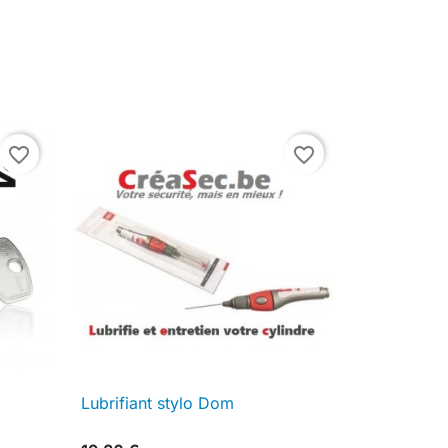
favorite_border
favorite_border
Lubrifiant stylo Dom

Aperçu rapide