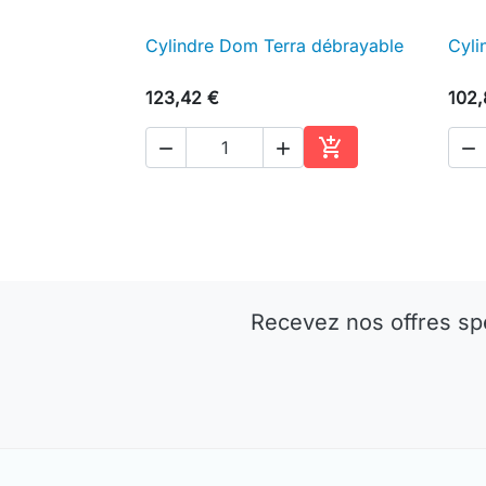
Cylindre Dom Terra débrayable
Cyli

Aperçu rapide
123,42 €
102,




Ajouter au panier
Recevez nos offres sp