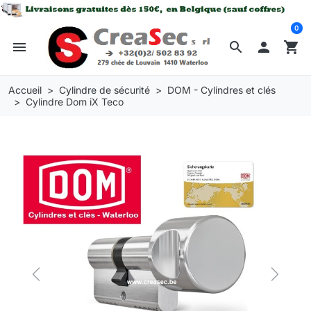
0
menu
search

shopping_cart
Accueil
Cylindre de sécurité
DOM - Cylindres et clés
Cylindre Dom iX Teco
Previous
Next