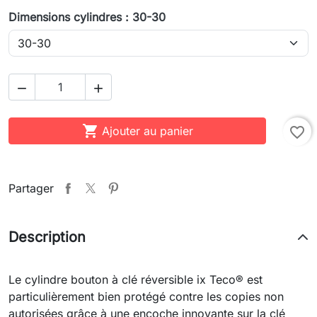
Dimensions cylindres : 30-30



Ajouter au panier
favorite_border
Partager
Description
Le cylindre bouton à clé réversible ix Teco® est
particulièrement bien protégé contre les copies non
autorisées grâce à une encoche innovante sur la clé