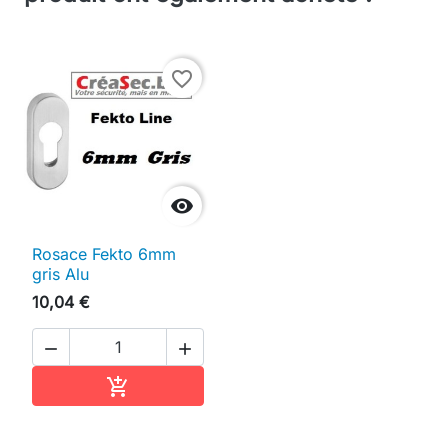
favorite_border

Rosace Fekto 6mm
gris Alu
10,04 €


Ajouter au panier
