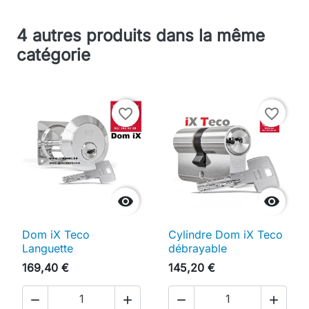
4 autres produits dans la même
catégorie
favorite_border
favorite_border


Dom iX Teco
Cylindre Dom iX Teco
Languette
débrayable
169,40 €
145,20 €



