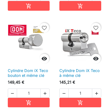
Ajouter au panier
Ajouter au pan


favorite_border
favorite_border


Cylindre Dom iX Teco
Cylindre Dom iX Teco
bouton et même clé
à même clé
149,45 €
145,21 €




Ajouter au panier
Ajouter au pan

