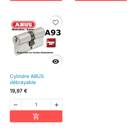
favorite_border

Cylindre ABUS
débrayable
19,97 €


Ajouter au panier
