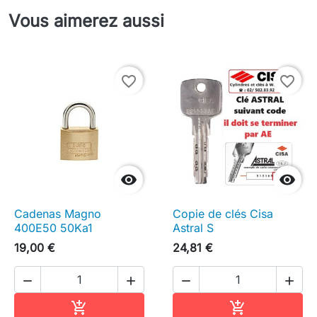
Vous aimerez aussi
favorite_border
favorite_border


Cadenas Magno
Copie de clés Cisa
400E50 50Ka1
Astral S
19,00 €
24,81 €




Ajouter au panier
Ajouter au pa

