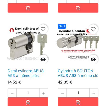
Ajouter au panier
Ajouter au pan


Neuf
favorite_border
favorite_border


Demi cylindre ABUS
Cylindre à BOUTON
A93 à même clés
ABUS A93 à même clé
14,52 €
42,35 €




Ajouter au panier
Ajouter au pan

