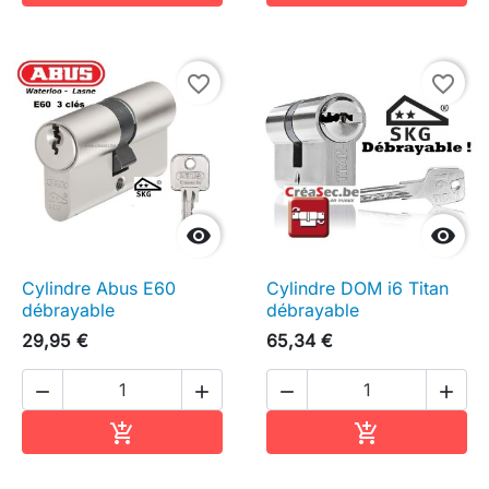
favorite_border
favorite_border


Cylindre Abus E60
Cylindre DOM i6 Titan
débrayable
débrayable
29,95 €
65,34 €




Ajouter au panier
Ajouter au pa

