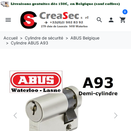
0
menu
search

shopping_cart
Accueil
Cylindre de sécurité
ABUS Belgique
Cylindre ABUS A93
Previous
Next