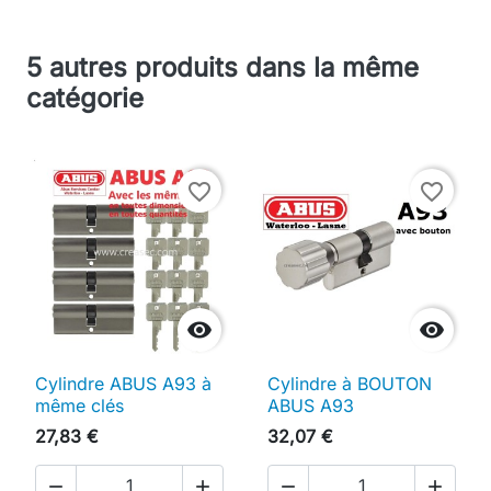
5 autres produits dans la même
catégorie
favorite_border
favorite_border


Cylindre ABUS A93 à
Cylindre à BOUTON
même clés
ABUS A93
27,83 €
32,07 €



