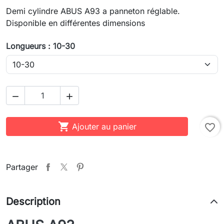
Demi cylindre ABUS A93 a panneton réglable.
Disponible en différentes dimensions
Longueurs : 10-30



Ajouter au panier
favorite_border
Partager
Description