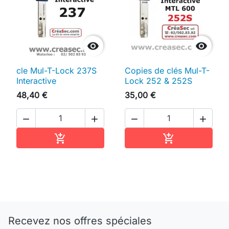


cle Mul-T-Lock 237S
Copies de clés Mul-T-
Interactive
Lock 252 & 252S
48,40 €
35,00 €




Ajouter au panier
Ajouter au pan


Recevez nos offres spéciales