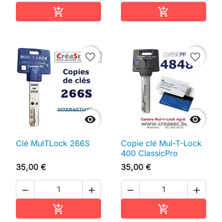
Ajouter au panier
Ajouter au pan


favorite_border
favorite_border


Clé MulTLock 266S
Copie clé Mul-T-Lock
400 ClassicPro
35,00 €
35,00 €




Ajouter au panier
Ajouter au pan

