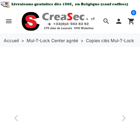
0
menu
search

shopping_cart
Accueil
Mul-T-Lock Center agréé
Copies clés Mul-T-Lock
Previous
Next