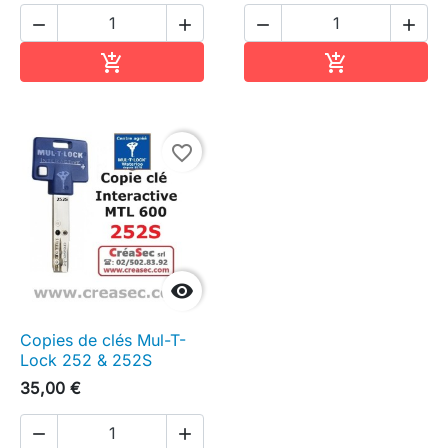




Ajouter au panier
Ajouter au pa


favorite_border

Copies de clés Mul-T-
Lock 252 & 252S
35,00 €

