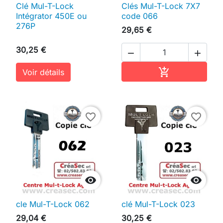
Clé Mul-T-Lock
Clés Mul-T-Lock 7X7
Intégrator 450E ou
code 066
276P
29,65 €
30,25 €


Ajouter au pan

Voir détails
favorite_border
favorite_border


cle Mul-T-Lock 062
clé Mul-T-Lock 023
29,04 €
30,25 €