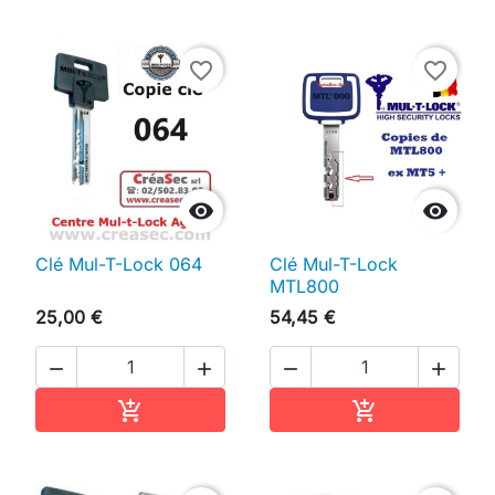
favorite_border
favorite_border


Clé Mul-T-Lock 064
Clé Mul-T-Lock
MTL800
25,00 €
54,45 €




Ajouter au panier
Ajouter au pan

