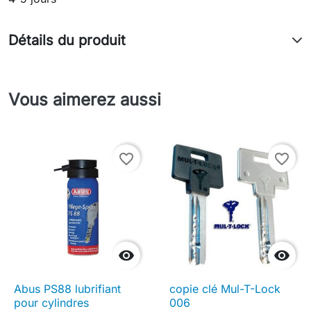
Détails du produit
Vous aimerez aussi
favorite_border
favorite_border


Abus PS88 lubrifiant
copie clé Mul-T-Lock
pour cylindres
006