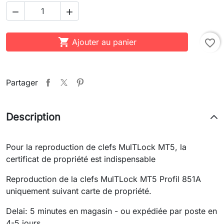



Ajouter au panier
favorite_border
Partager
Description
Pour la reproduction de clefs MulTLock MT5, la
certificat de propriété est indispensable
Reproduction de la clefs MulTLock MT5 Profil 851A
uniquement suivant carte de propriété.
Delai: 5 minutes en magasin - ou expédiée par poste en
4-5 jours