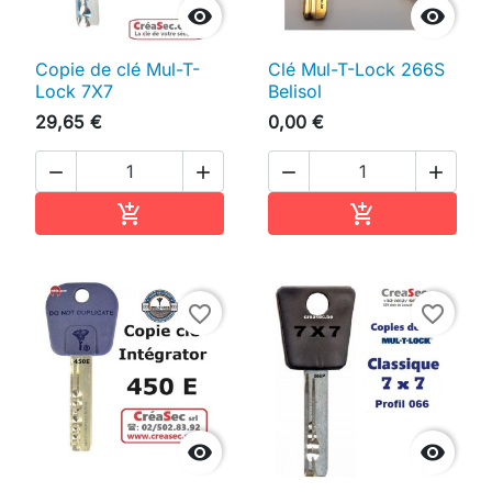


Copie de clé Mul-T-
Clé Mul-T-Lock 266S
Lock 7X7
Belisol
29,65 €
0,00 €




Ajouter au panier
Ajouter au pan


favorite_border
favorite_border

