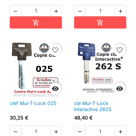




Ajouter au panier
Ajouter au pan


favorite_border
favorite_border


clef Mul-T-Lock 025
cle Mul-T-Lock
Interactive 262S
30,25 €
48,40 €



