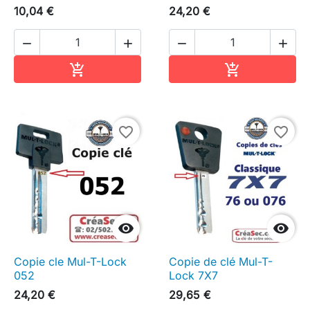
10,04 €
24,20 €




Ajouter au panier
Ajouter au pa


favorite_border
favorite_border


Copie cle Mul-T-Lock
Copie de clé Mul-T-
052
Lock 7X7
24,20 €
29,65 €