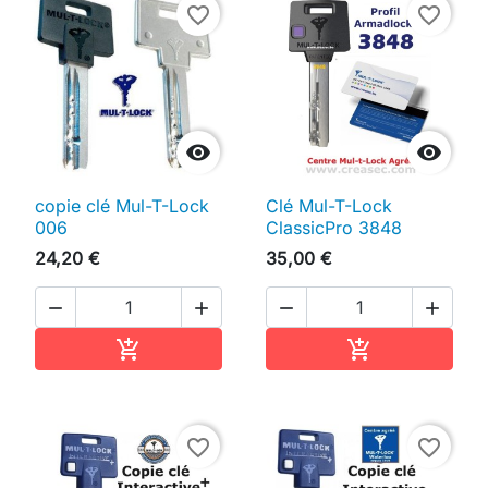
favorite_border
favorite_border


copie clé Mul-T-Lock
Clé Mul-T-Lock
006
ClassicPro 3848
24,20 €
35,00 €




Ajouter au panier
Ajouter au pan


favorite_border
favorite_border