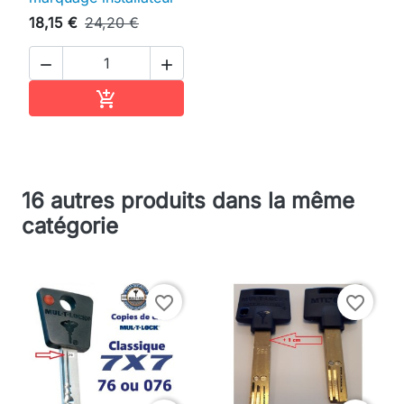
18,15 €
24,20 €


Ajouter au panier

16 autres produits dans la même
catégorie
favorite_border
favorite_border