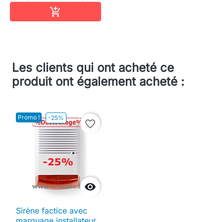
Ajouter au panier

Les clients qui ont acheté ce
produit ont également acheté :
Promo !
-25%
favorite_border

Sirène factice avec
marquage installateur