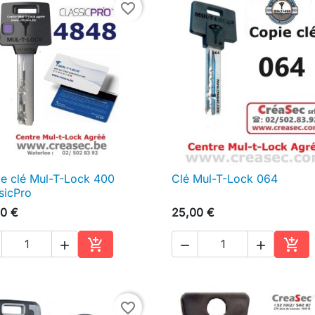
favorite_border
e clé Mul-T-Lock 400
Clé Mul-T-Lock 064

Aperçu rapide

Aperçu rapide
sicPro
0 €
25,00 €





Ajouter au panier
Ajou
favorite_border