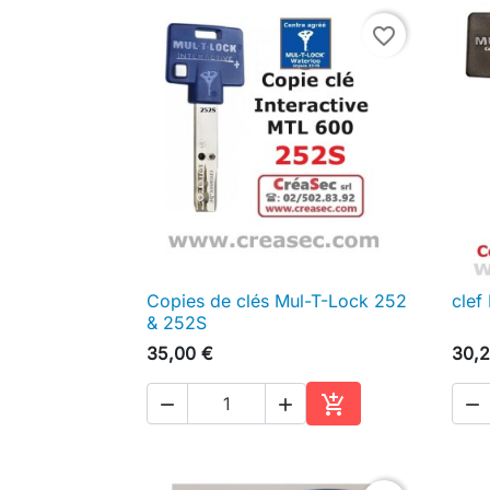
favorite_border
Copies de clés Mul-T-Lock 252
clef

Aperçu rapide
& 252S
35,00 €
30,2




Ajouter au panier