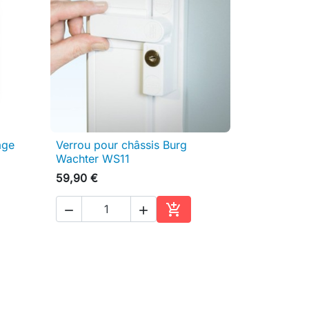
age
Verrou pour châssis Burg

Aperçu rapide
Wachter WS11
59,90 €



ter au panier
Ajouter au panier