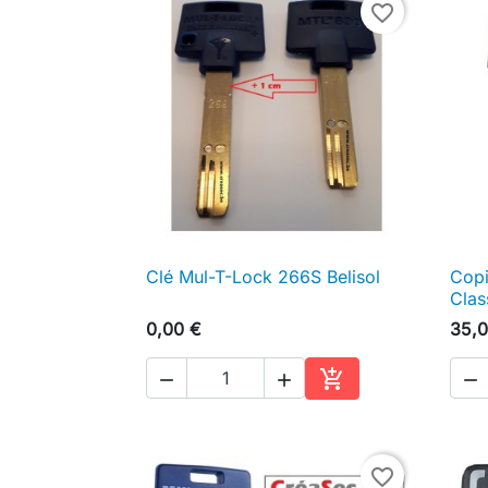
favorite_border
Clé Mul-T-Lock 266S Belisol
Copi

Aperçu rapide
Clas
0,00 €
35,0




Ajouter au panier
favorite_border