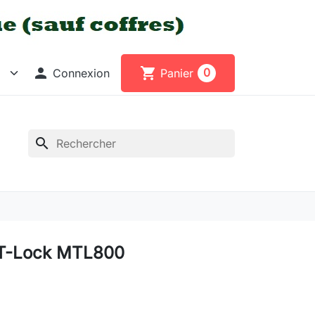

shopping_cart
0
Connexion
Panier
search
-T-Lock MTL800