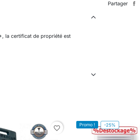
Partager
la certificat de propriété est
Promo !
-25%
favorite_border