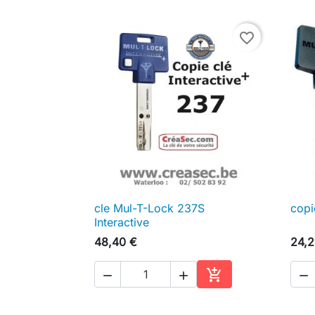
favorite_border
cle Mul-T-Lock 237S
copi

Aperçu rapide
Interactive
48,40 €
24,2




Ajouter au panier