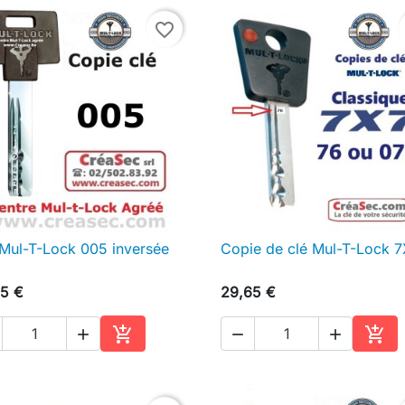
favorite_border
 Mul-T-Lock 005 inversée
Copie de clé Mul-T-Lock 

Aperçu rapide

Aperçu rapide
5 €
29,65 €





Ajouter au panier
Ajou