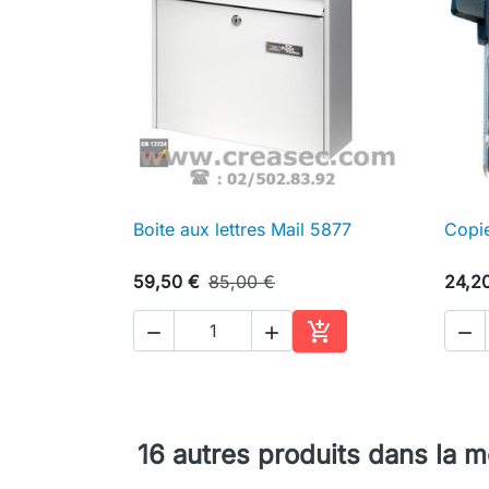
Boite aux lettres Mail 5877
Copi

Aperçu rapide
59,50 €
85,00 €
24,2




Ajouter au panier
16 autres produits dans la 