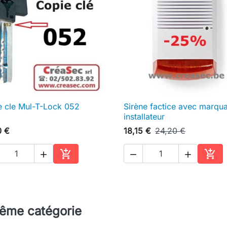
e cle Mul-T-Lock 052
Sirène factice avec marqu

Aperçu rapide

Aperçu rapide
installateur
0 €
18,15 €
24,20 €





Ajouter au panier
Ajou
même catégorie