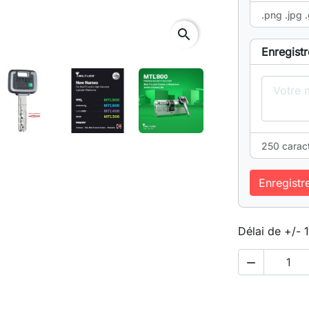
.png .jpg .
search
Enregistr
250 carac
Enregistr
Délai de +/- 
