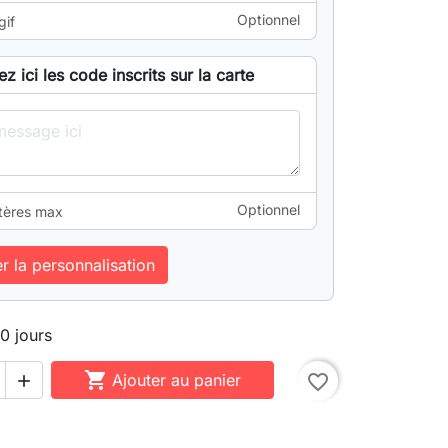
Optionnel
gif
ez ici les code inscrits sur la carte
Optionnel
tères max
er la personnalisation
10 jours

Ajouter au panier
favorite_border
