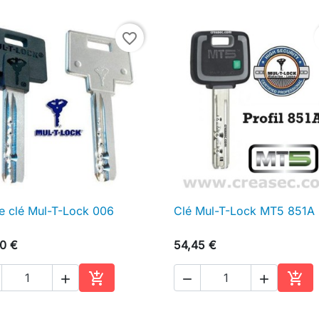
favorite_border
e clé Mul-T-Lock 006
Clé Mul-T-Lock MT5 851A

Aperçu rapide

Aperçu rapide
0 €
54,45 €





Ajouter au panier
Ajou