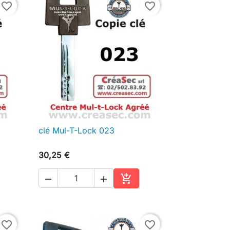
favorite_border
favorite_border
clé Mul-T-Lock 023

Aperçu rapide
30,25 €



ter au panier
Ajouter au panier
favorite_border
favorite_border