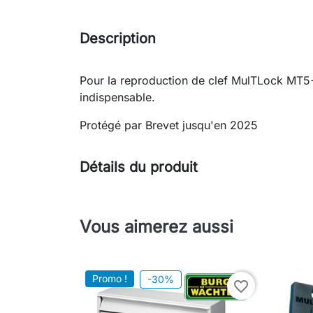
Description
Pour la reproduction de clef MulTLock MT5+, 
indispensable.
Protégé par Brevet jusqu'en 2025
Détails du produit
Vous aimerez aussi
Promo !
-30%
favorite_border