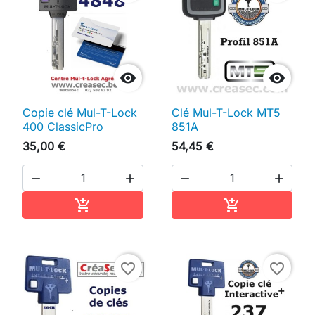


Copie clé Mul-T-Lock
Clé Mul-T-Lock MT5
400 ClassicPro
851A
35,00 €
54,45 €




Ajouter au panier
Ajouter au pan


favorite_border
favorite_border