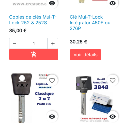


Copies de clés Mul-T-
Clé Mul-T-Lock
Lock 252 & 252S
Intégrator 450E ou
276P
35,00 €
30,25 €


Ajouter au panier

Voir détails
favorite_border
favorite_border

