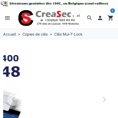
0
menu
search

shopping_cart
Accueil
Copies de clés
Clés Mul-T-Lock
Previous
Next