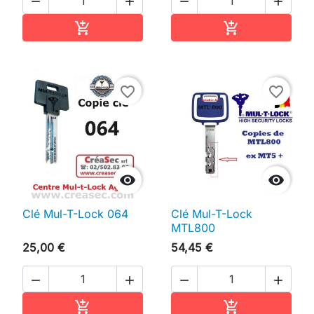




Ajouter au panier
Ajouter au pan


favorite_border
favorite_border


Clé Mul-T-Lock 064
Clé Mul-T-Lock
MTL800
25,00 €
54,45 €




Ajouter au panier
Ajouter au pan

