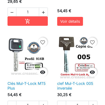
29,65 €
54,45 €


Ajouter au panier

Voir détails
favorite_border
favorite_border


Clés Mul-T-Lock MT5
clef Mul-T-Lock 005
Plus
inversée
54,45 €
30,25 €