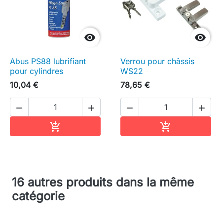


Abus PS88 lubrifiant
Verrou pour châssis
pour cylindres
WS22
10,04 €
78,65 €




Ajouter au panier
Ajouter au pa


16 autres produits dans la même
catégorie