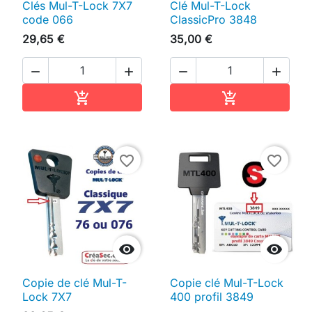
Clés Mul-T-Lock 7X7
Clé Mul-T-Lock
code 066
ClassicPro 3848
29,65 €
35,00 €




Ajouter au panier
Ajouter au pan


favorite_border
favorite_border


Copie de clé Mul-T-
Copie clé Mul-T-Lock
Lock 7X7
400 profil 3849