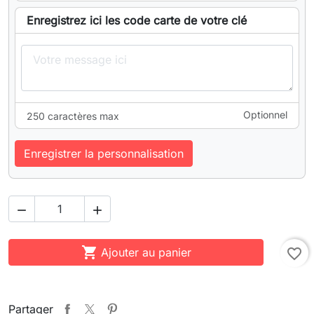
Enregistrez ici les code carte de votre clé
Optionnel
250 caractères max
Enregistrer la personnalisation



Ajouter au panier
favorite_border
Partager