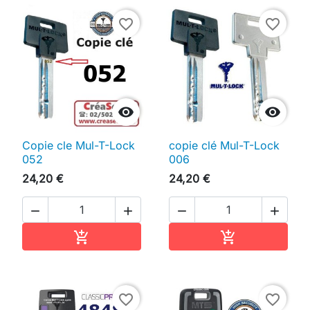
favorite_border
favorite_border


Copie cle Mul-T-Lock
copie clé Mul-T-Lock
052
006
24,20 €
24,20 €




Ajouter au panier
Ajouter au pan


favorite_border
favorite_border