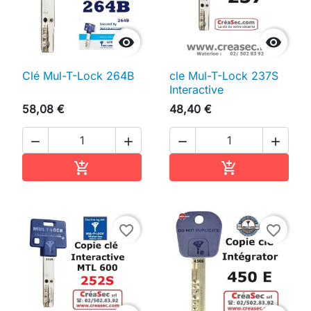


Clé Mul-T-Lock 264B
cle Mul-T-Lock 237S
Interactive
58,08 €
48,40 €




Ajouter au panier
Ajouter au pan


favorite_border
favorite_border