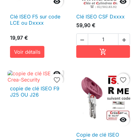


Clé ISEO F5 sur code
Clé ISEO CSF Dxxxx
LCE ou Dxxxx
59,90 €
19,97 €


Ajouter au pan

Voir détails

favorite_border
favorite_border
copie de clé ISEO F9
J25 OU J26

Copie de clé ISEO