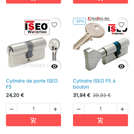
-20%
favorite_border
favorite_border


Cylindre de porte ISEO
Cylindre ISEO F5 à
F5
bouton
24,20 €
31,94 €
39,93 €




Ajouter au panier
Ajouter au pa

