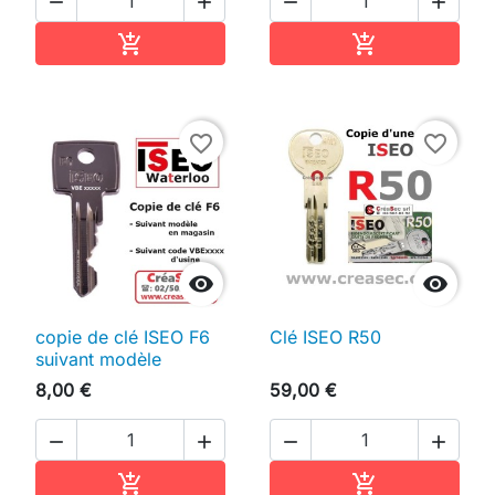




Ajouter au panier
Ajouter au pan


favorite_border
favorite_border


copie de clé ISEO F6
Clé ISEO R50
suivant modèle
8,00 €
59,00 €




Ajouter au panier
Ajouter au pan

