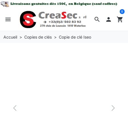
0
menu
search

shopping_cart
Accueil
Copies de clés
Copie de clé Iseo
Previous
Next