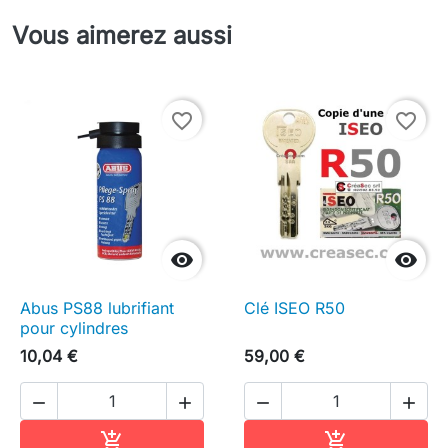
Vous aimerez aussi
favorite_border
favorite_border


Abus PS88 lubrifiant
Clé ISEO R50
pour cylindres
10,04 €
59,00 €




Ajouter au panier
Ajouter au pa

