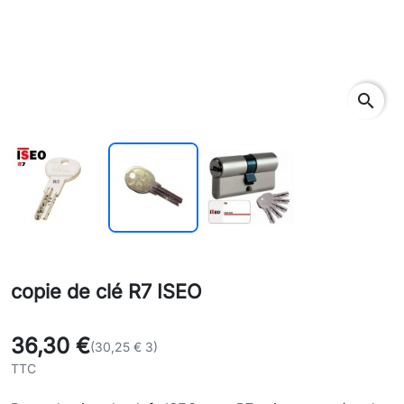
search
copie de clé R7 ISEO
36,30 €
(30,25 € 3)
TTC