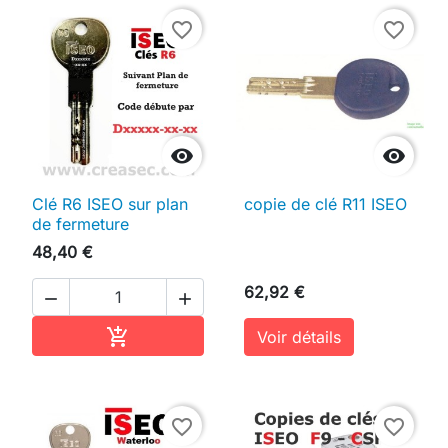
favorite_border
favorite_border


Clé R6 ISEO sur plan
copie de clé R11 ISEO
de fermeture
48,40 €
62,92 €


Ajouter au panier

Voir détails
favorite_border
favorite_border