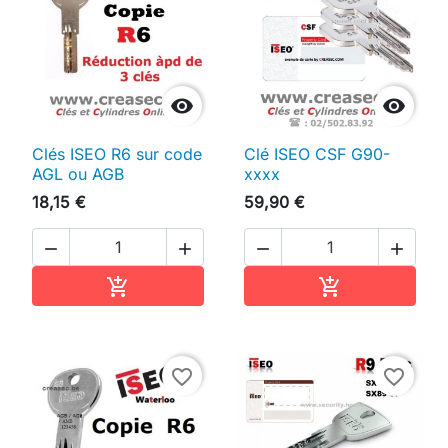


Clés ISEO R6 sur code
Clé ISEO CSF G90-
AGL ou AGB
xxxx
18,15 €
59,90 €




Ajouter au panier
Ajouter au pan


favorite_border
favorite_border