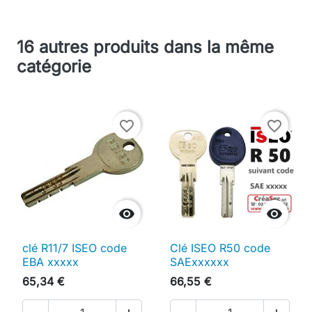
16 autres produits dans la même
catégorie
favorite_border
favorite_border


clé R11/7 ISEO code
Clé ISEO R50 code
EBA xxxxx
SAExxxxxx
65,34 €
66,55 €