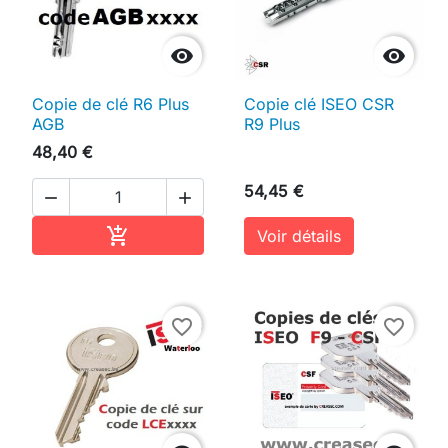


Copie de clé R6 Plus
Copie clé ISEO CSR
AGB
R9 Plus
48,40 €
54,45 €


Ajouter au panier

Voir détails
favorite_border
favorite_border