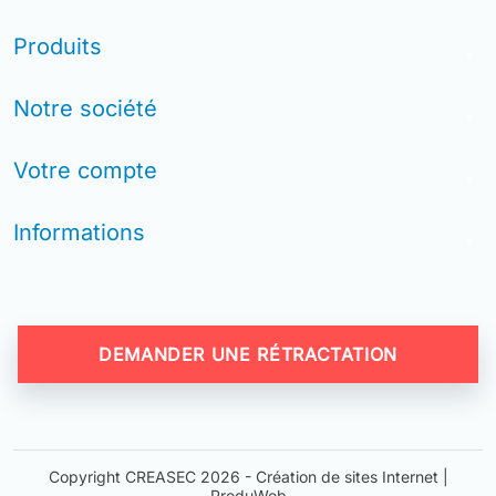
Produits
arrow_drop_down
Notre société
arrow_drop_down
Votre compte
arrow_drop_down
Informations
arrow_drop_down
DEMANDER UNE RÉTRACTATION
Copyright CREASEC 2026 -
Création de sites Internet |
ProduWeb