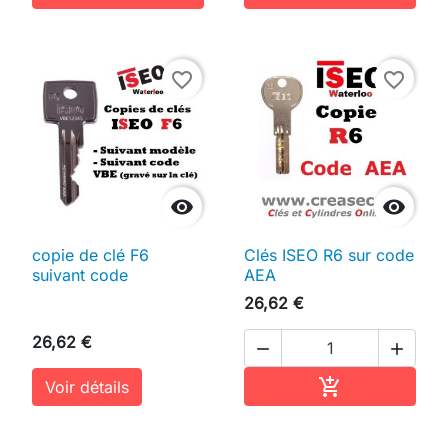
favorite_border
favorite_border


copie de clé F6
Clés ISEO R6 sur code
suivant code
AEA
26,62 €
26,62 €


Ajouter au pan

Voir détails