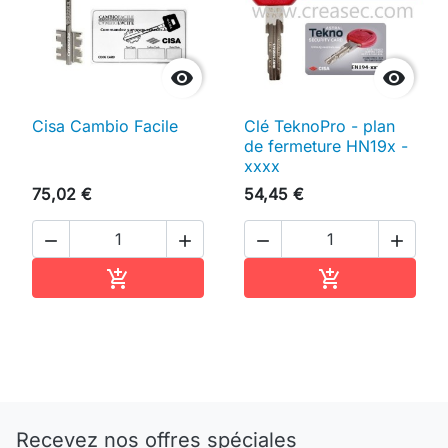


Cisa Cambio Facile
Clé TeknoPro - plan
de fermeture HN19x -
xxxx
75,02 €
54,45 €




Ajouter au panier
Ajouter au pan


Recevez nos offres spéciales