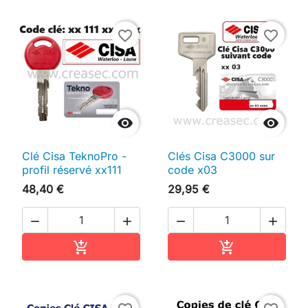
favorite_border
favorite_border


Clé Cisa TeknoPro -
Clés Cisa C3000 sur
profil réservé xx111
code x03
48,40 €
29,95 €




Ajouter au panier
Ajouter au pan

