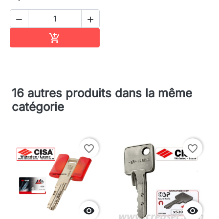


Ajouter au panier

16 autres produits dans la même
catégorie
favorite_border
favorite_border

