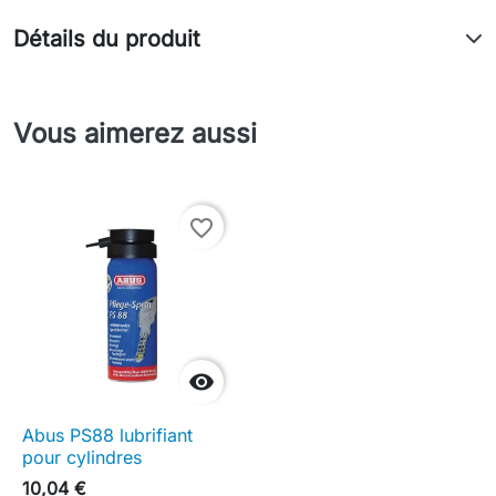
Détails du produit
Vous aimerez aussi
favorite_border

Abus PS88 lubrifiant
pour cylindres
10,04 €