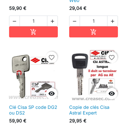
W60
59,90 €
29,04 €




Ajouter au panier
Ajouter au pan


favorite_border
favorite_border


Clé Cisa SP code DG2
Copie de clés Cisa
ou DS2
Astral Expert
59,90 €
29,95 €