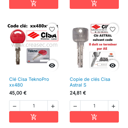
Ajouter au panier
Ajouter au pan


favorite_border
favorite_border


Clé Cisa TeknoPro
Copie de clés Cisa
xx480
Astral S
45,00 €
24,81 €




Ajouter au panier
Ajouter au pan

