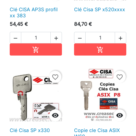
Clé CISA AP3S profil
Clé Cisa SP x520xxxx
xx 383
54,45 €
84,70 €




Ajouter au panier
Ajouter au pan


favorite_border
favorite_border


Clé Cisa SP x330
Copie cle Cisa ASIX