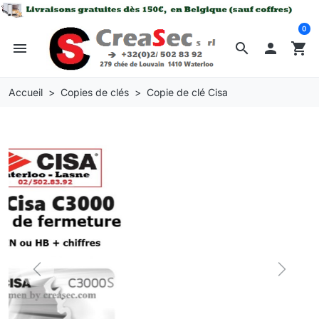
0
menu
search

shopping_cart
Accueil
Copies de clés
Copie de clé Cisa
Previous
Next