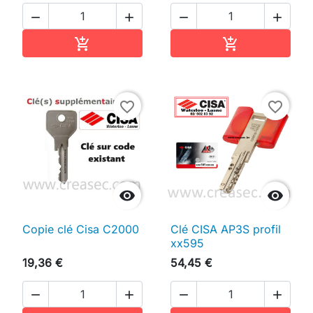




Ajouter au panier
Ajouter au pan


favorite_border
favorite_border


Copie clé Cisa C2000
Clé CISA AP3S profil
xx595
19,36 €
54,45 €



