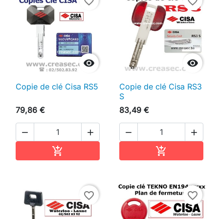
favorite_border
favorite_border


Copie de clé Cisa RS5
Copie de clé Cisa RS3
S
79,86 €
83,49 €




Ajouter au panier
Ajouter au pan


favorite_border
favorite_border