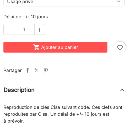
Délai de +/- 10 jours



Ajouter au panier
favorite_border
Partager
Description
Reproduction de clés Cisa suivant code. Ces clefs sont
reproduites par Cisa. Un délai de +/- 10 jours est
à prévoir.