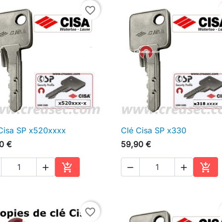
favorite_border
Cisa SP x520xxxx
Clé Cisa SP x330

Aperçu rapide

Aperçu rapide
0 €
59,90 €





Ajouter au panier
Ajou
favorite_border