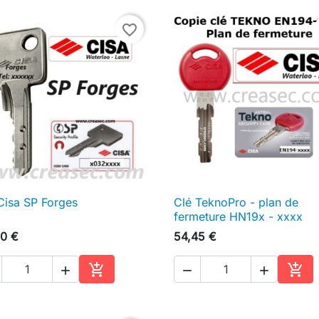
favorite_border
Cisa SP Forges
Clé TeknoPro - plan de

Aperçu rapide

Aperçu rapide
fermeture HN19x - xxxx
0 €
54,45 €





Ajouter au panier
Ajou