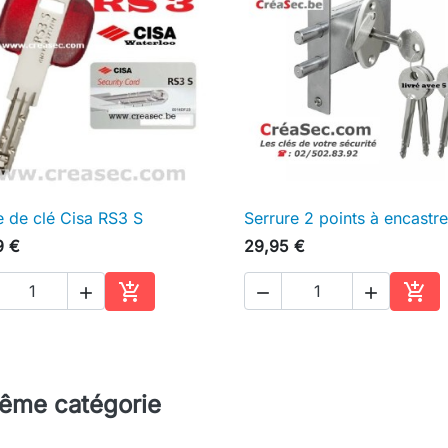
 de clé Cisa RS3 S
Serrure 2 points à encastre

Aperçu rapide

Aperçu rapide
9 €
29,95 €





Ajouter au panier
Ajou
même catégorie