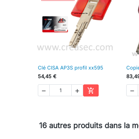
Clé CISA AP3S profil xx595
Copie

Aperçu rapide
54,45 €
83,4




Ajouter au panier
16 autres produits dans la 