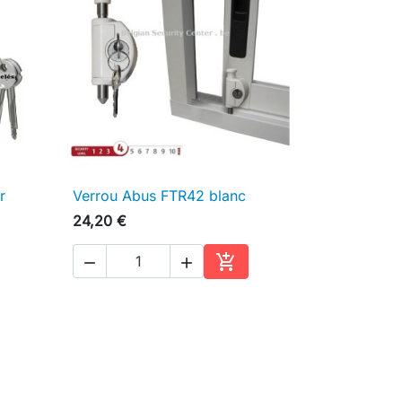
r
Verrou Abus FTR42 blanc

Aperçu rapide
24,20 €



ter au panier
Ajouter au panier