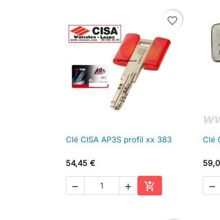
favorite_border
Clé CISA AP3S profil xx 383
Clé 

Aperçu rapide
54,45 €
59,0




Ajouter au panier