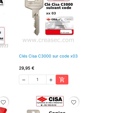
Clés Cisa C3000 sur code x03

Aperçu rapide
29,95 €



ter au panier
Ajouter au panier
favorite_border
favorite_border