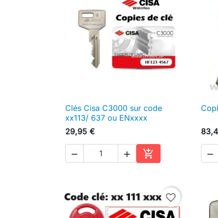
Clés Cisa C3000 sur code
Copi

Aperçu rapide
xx113/ 637 ou ENxxxx
29,95 €
83,4




Ajouter au panier
favorite_border