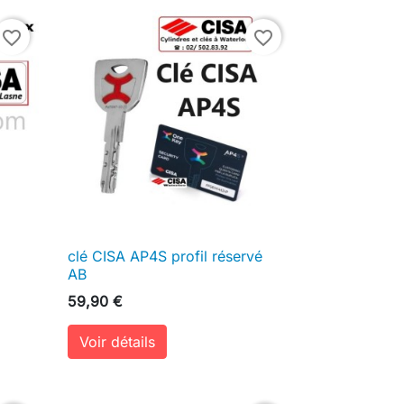
favorite_border
favorite_border
clé CISA AP4S profil réservé

Aperçu rapide
AB
59,90 €
Voir détails
ter au panier