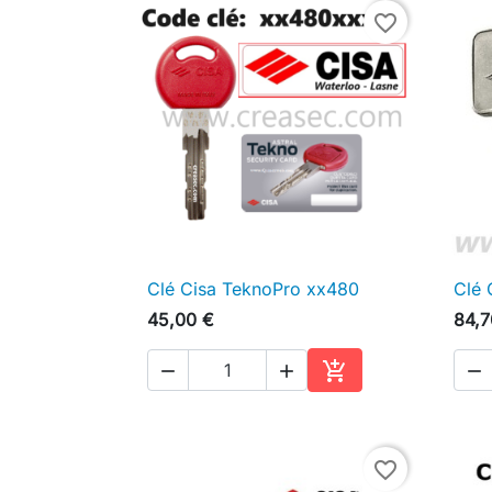
favorite_border
Clé Cisa TeknoPro xx480
Clé 

Aperçu rapide
45,00 €
84,7




Ajouter au panier
favorite_border