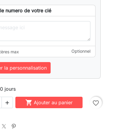
 le numero de votre clé
Optionnel
tères max
er la personnalisation
10 jours

Ajouter au panier
favorite_border
