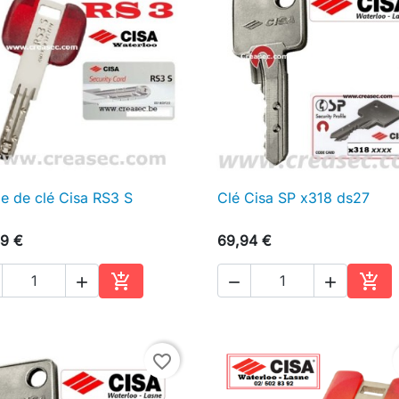
e de clé Cisa RS3 S
Clé Cisa SP x318 ds27

Aperçu rapide

Aperçu rapide
9 €
69,94 €





Ajouter au panier
Ajou
favorite_border