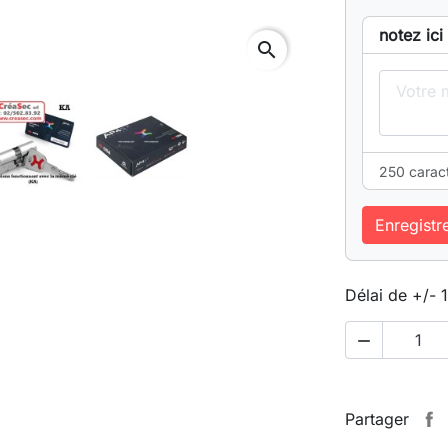
notez ici
search
250 carac
Enregistr
Délai de +/- 

Partager