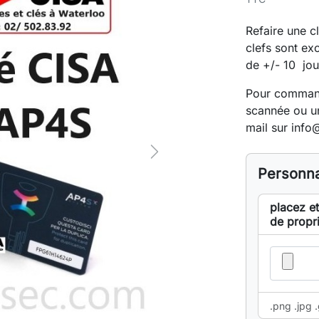
Refaire une c
clefs sont ex
de +/- 10 jou
Pour commande
scannée ou un
mail sur
info
Next
Personna
placez et
de propr
.png .jpg .