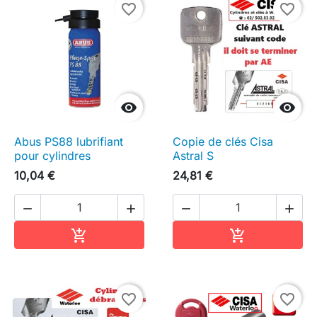
favorite_border
favorite_border


Abus PS88 lubrifiant
Copie de clés Cisa
pour cylindres
Astral S
10,04 €
24,81 €




Ajouter au panier
Ajouter au pa


favorite_border
favorite_border