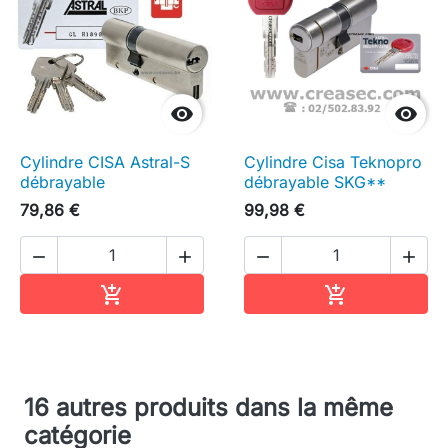


Cylindre CISA Astral-S
Cylindre Cisa Teknopro
débrayable
débrayable SKG**
79,86 €
99,98 €




Ajouter au panier
Ajouter au pa


16 autres produits dans la même
catégorie