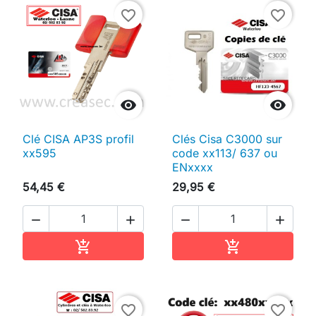
favorite_border
favorite_border


Clé CISA AP3S profil
Clés Cisa C3000 sur
xx595
code xx113/ 637 ou
ENxxxx
54,45 €
29,95 €




Ajouter au panier
Ajouter au pan


favorite_border
favorite_border