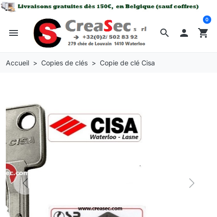
0
menu
search

shopping_cart
Accueil
Copies de clés
Copie de clé Cisa
Previous
Next