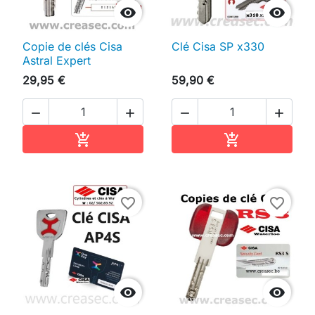


Copie de clés Cisa
Clé Cisa SP x330
Astral Expert
29,95 €
59,90 €




Ajouter au panier
Ajouter au pan


favorite_border
favorite_border

