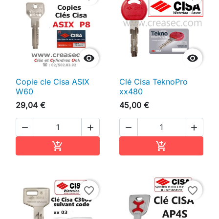


Copie cle Cisa ASIX
Clé Cisa TeknoPro
W60
xx480
29,04 €
45,00 €




Ajouter au panier
Ajouter au pan


favorite_border
favorite_border