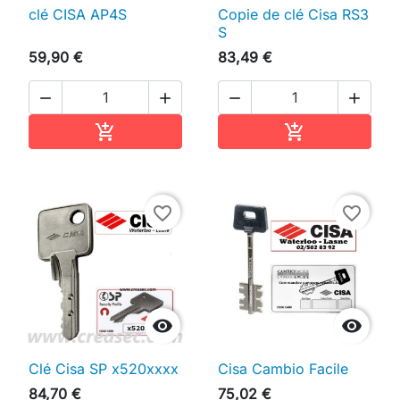
clé CISA AP4S
Copie de clé Cisa RS3
S
59,90 €
83,49 €




Ajouter au panier
Ajouter au pan


favorite_border
favorite_border


Clé Cisa SP x520xxxx
Cisa Cambio Facile
84,70 €
75,02 €