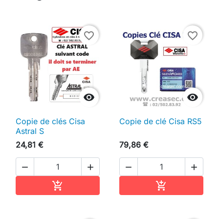
favorite_border
favorite_border


Copie de clés Cisa
Copie de clé Cisa RS5
Astral S
24,81 €
79,86 €




Ajouter au panier
Ajouter au pan

