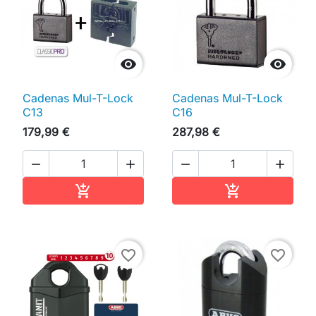


Cadenas Mul-T-Lock
Cadenas Mul-T-Lock
C13
C16
179,99 €
287,98 €




Ajouter au panier
Ajouter au pan


favorite_border
favorite_border