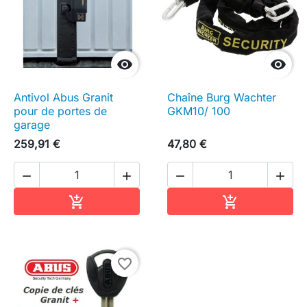


Antivol Abus Granit
Chaîne Burg Wachter
pour de portes de
GKM10/ 100
garage
259,91 €
47,80 €




Ajouter au panier
Ajouter au pa


favorite_border