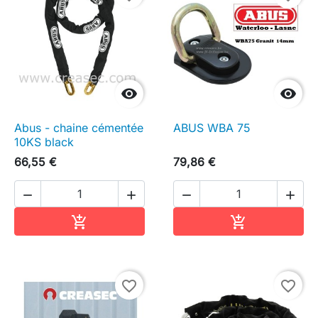


Abus - chaine cémentée
ABUS WBA 75
10KS black
66,55 €
79,86 €




Ajouter au panier
Ajouter au pa


favorite_border
favorite_border