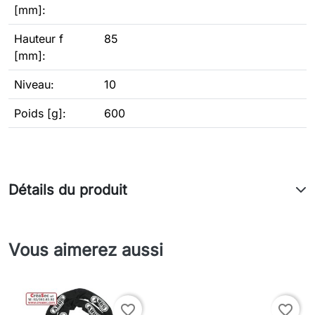
[mm]:
Hauteur f
85
[mm]:
Niveau:
10
Poids [g]:
600
Détails du produit
Vous aimerez aussi
favorite_border
favorite_border