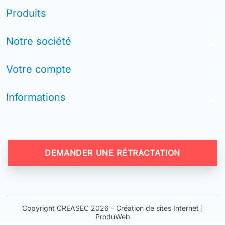
Produits
arrow_drop_down
Notre société
arrow_drop_down
Votre compte
arrow_drop_down
Informations
arrow_drop_down
DEMANDER UNE RÉTRACTATION
Copyright CREASEC 2026 -
Création de sites Internet |
ProduWeb