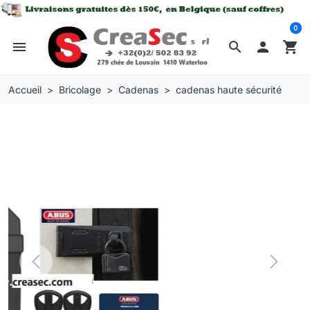
0
menu
search

shopping_cart
Accueil
Bricolage
Cadenas
cadenas haute sécurité
Previous
Next