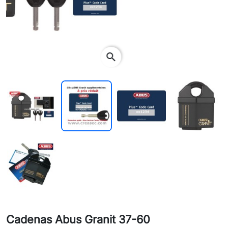
search
Cadenas Abus Granit 37-60