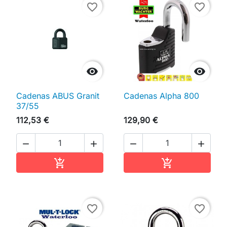
favorite_border
favorite_border


Cadenas ABUS Granit
Cadenas Alpha 800
37/55
112,53 €
129,90 €




Ajouter au panier
Ajouter au pan


favorite_border
favorite_border