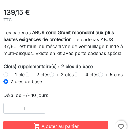
139,15 €
TTC
Les cadenas
ABUS série Granit répondent aux plus
hautes exigences de protection
. Le cadenas ABUS
37/60, est muni du mécanisme de verrouillage blindé à
multi-disques. Existe en kit avec porte cadenas spécial
Clé(s) supplementaire(s) : 2 clés de base
+ 1 clé
+ 2 clés
+ 3 clés
+ 4 clés
+ 5 clés
2 clés de base
Délai de +/- 10 jours



Ajouter au panier
favorite_border