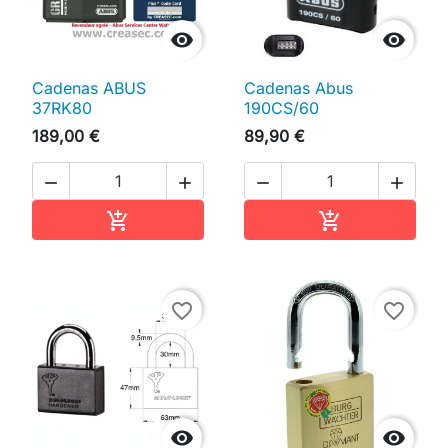


Cadenas ABUS
Cadenas Abus
37RK80
190CS/60
189,00 €
89,90 €




Ajouter au panier
Ajouter au pan


favorite_border
favorite_border

