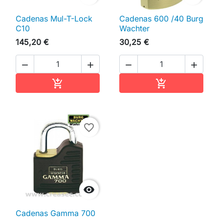
Cadenas Mul-T-Lock
Cadenas 600 /40 Burg
C10
Wachter
145,20 €
30,25 €




Ajouter au panier
Ajouter au pan


favorite_border

Cadenas Gamma 700