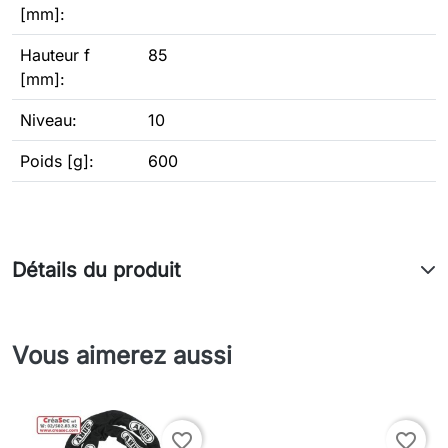
[mm]:
Hauteur f
85
[mm]:
Niveau:
10
Poids [g]:
600
Détails du produit
Vous aimerez aussi
favorite_border
favorite_border