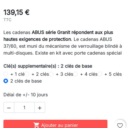
139,15 €
TTC
Les cadenas
ABUS série Granit répondent aux plus
hautes exigences de protection
. Le cadenas ABUS
37/60, est muni du mécanisme de verrouillage blindé à
multi-disques. Existe en kit avec porte cadenas spécial
Clé(s) supplementaire(s) : 2 clés de base
+ 1 clé
+ 2 clés
+ 3 clés
+ 4 clés
+ 5 clés
2 clés de base
Délai de +/- 10 jours



Ajouter au panier
favorite_border