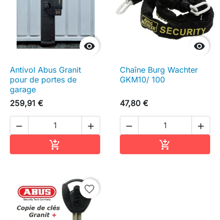


Antivol Abus Granit
Chaîne Burg Wachter
pour de portes de
GKM10/ 100
garage
259,91 €
47,80 €




Ajouter au panier
Ajouter au pa


favorite_border