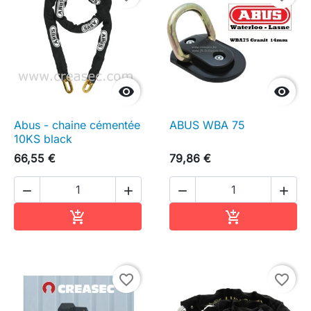


Abus - chaine cémentée
ABUS WBA 75
10KS black
66,55 €
79,86 €




Ajouter au panier
Ajouter au pa


favorite_border
favorite_border