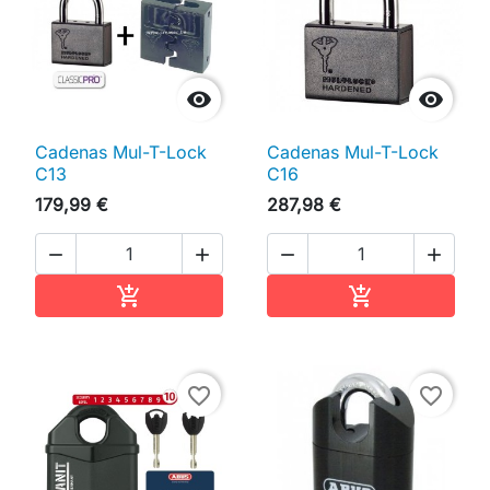


Cadenas Mul-T-Lock
Cadenas Mul-T-Lock
C13
C16
179,99 €
287,98 €




Ajouter au panier
Ajouter au pan


favorite_border
favorite_border