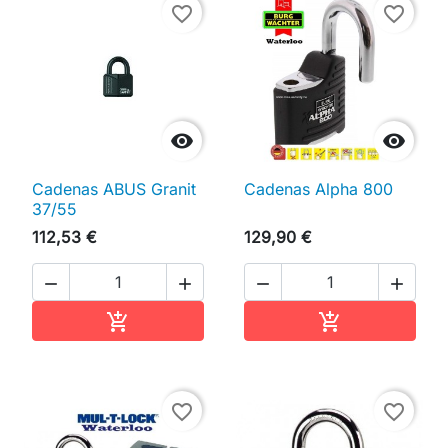
favorite_border
favorite_border


Cadenas ABUS Granit
Cadenas Alpha 800
37/55
112,53 €
129,90 €




Ajouter au panier
Ajouter au pan


favorite_border
favorite_border