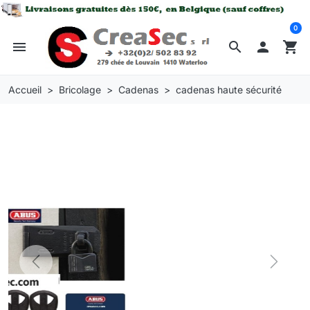
0
menu
search

shopping_cart
Accueil
Bricolage
Cadenas
cadenas haute sécurité
Previous
Next