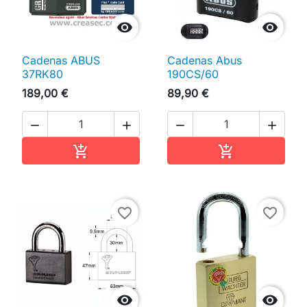


Cadenas ABUS
Cadenas Abus
37RK80
190CS/60
189,00 €
89,90 €




Ajouter au panier
Ajouter au pan


favorite_border
favorite_border

