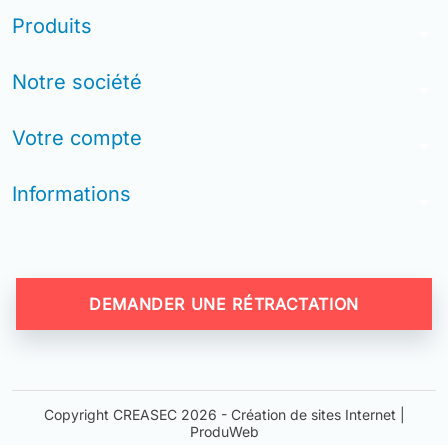
Produits
arrow_drop_down
Notre société
arrow_drop_down
Votre compte
arrow_drop_down
Informations
arrow_drop_down
DEMANDER UNE RÉTRACTATION
Copyright CREASEC 2026 -
Création de sites Internet |
ProduWeb