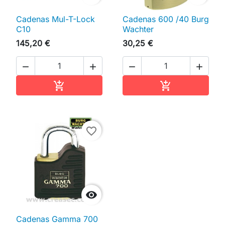
Cadenas Mul-T-Lock
Cadenas 600 /40 Burg
C10
Wachter
145,20 €
30,25 €




Ajouter au panier
Ajouter au pan


favorite_border

Cadenas Gamma 700