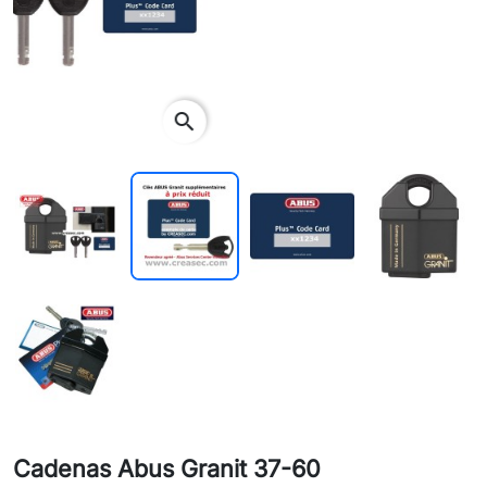
search
Cadenas Abus Granit 37-60