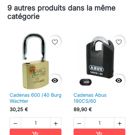
9 autres produits dans la même
catégorie
favorite_border
favorite_border


Cadenas 600 /40 Burg
Cadenas Abus
Wachter
190CS/60
30,25 €
89,90 €




Ajouter au panier
Ajouter au pan

