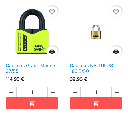
favorite_border
favorite_border


Cadenas Granit Marine
Cadenas NAUTILUS
37/55
180IB/50
114,95 €
39,93 €




Ajouter au panier
Ajouter au pa

