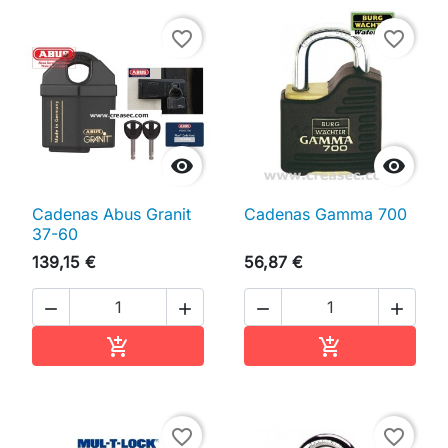
favorite_border
favorite_border


Cadenas Abus Granit
Cadenas Gamma 700
37-60
139,15 €
56,87 €




Ajouter au panier
Ajouter au pan


favorite_border
favorite_border