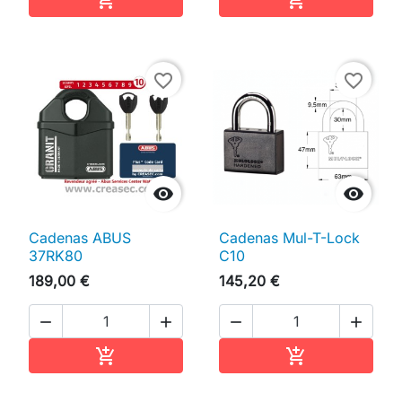
favorite_border
favorite_border


Cadenas ABUS
Cadenas Mul-T-Lock
37RK80
C10
189,00 €
145,20 €




Ajouter au panier
Ajouter au pan

