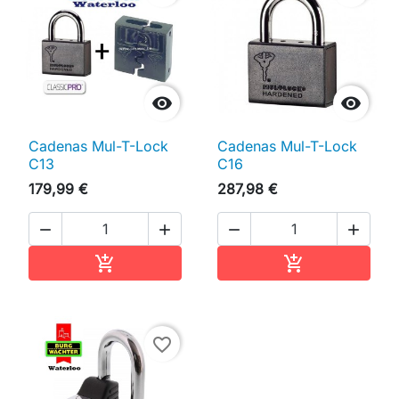


Cadenas Mul-T-Lock
Cadenas Mul-T-Lock
C13
C16
179,99 €
287,98 €




Ajouter au panier
Ajouter au pan


favorite_border