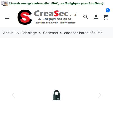
0
menu
search

shopping_cart
Accueil
Bricolage
Cadenas
cadenas haute sécurité
Previous
Next