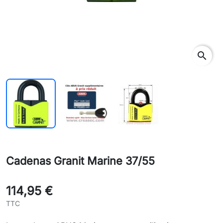
search
sear
Cadenas Granit Marine 37/55
114,95 €
TTC