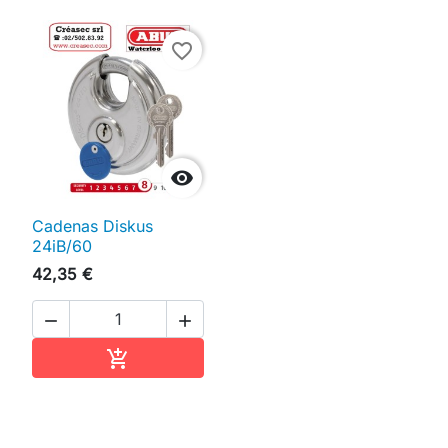
favorite_border

Cadenas Diskus
24iB/60
42,35 €


Ajouter au panier
