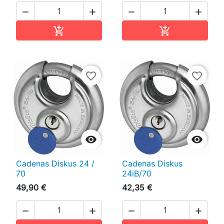




Ajouter au panier
Ajouter au pan


favorite_border
favorite_border


Cadenas Diskus 24 /
Cadenas Diskus
70
24iB/70
49,90 €
42,35 €



