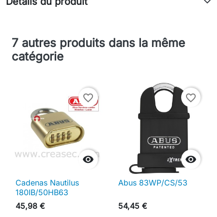
Détails du produit
7 autres produits dans la même
catégorie
favorite_border
favorite_border


Cadenas Nautilus
Abus 83WP/CS/53
180IB/50HB63
45,98 €
54,45 €