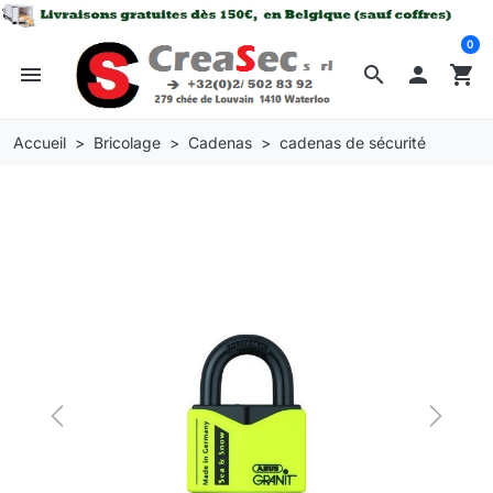
0
menu
search

shopping_cart
Accueil
Bricolage
Cadenas
cadenas de sécurité
Previous
Next