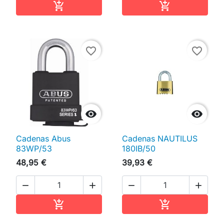
Ajouter au panier
Ajouter au pan


favorite_border
favorite_border


Cadenas Abus
Cadenas NAUTILUS
83WP/53
180IB/50
48,95 €
39,93 €




Ajouter au panier
Ajouter au pan

