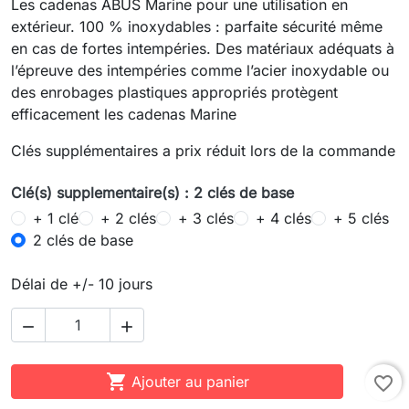
Les cadenas ABUS Marine pour une utilisation en
extérieur. 100 % inoxydables : parfaite sécurité même
en cas de fortes intempéries. Des matériaux adéquats à
l’épreuve des intempéries comme l’acier inoxydable ou
des enrobages plastiques appropriés protègent
efficacement les cadenas Marine
Clés supplémentaires a prix réduit lors de la commande
Clé(s) supplementaire(s) : 2 clés de base
+ 1 clé
+ 2 clés
+ 3 clés
+ 4 clés
+ 5 clés
2 clés de base
Délai de +/- 10 jours



Ajouter au panier
favorite_border