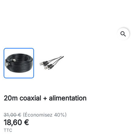
search
20m coaxial + alimentation
31,00 €
(Économisez 40%)
18,60 €
TTC