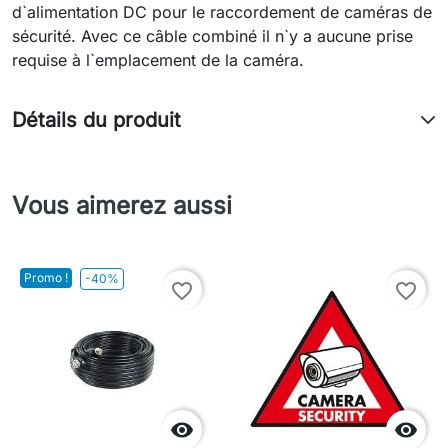
d`alimentation DC pour le raccordement de caméras de
sécurité. Avec ce câble combiné il n`y a aucune prise
requise à l`emplacement de la caméra.
Détails du produit
Vous aimerez aussi
Promo !
-40%
favorite_border
favorite_border

