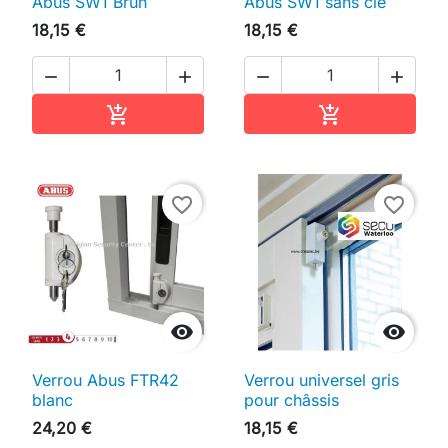
Abus SW1 Brun
Abus SW1 sans clé
18,15 €
18,15 €




Ajouter au panier
Ajouter au pan


favorite_border
favorite_border


Verrou Abus FTR42
Verrou universel gris
blanc
pour châssis
24,20 €
18,15 €