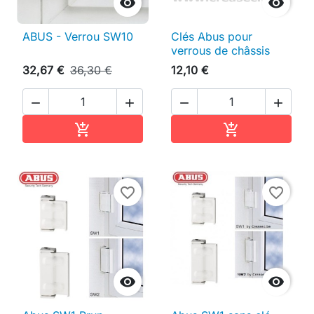


ABUS - Verrou SW10
Clés Abus pour
verrous de châssis
32,67 €
36,30 €
12,10 €




Ajouter au panier
Ajouter au pan


favorite_border
favorite_border

