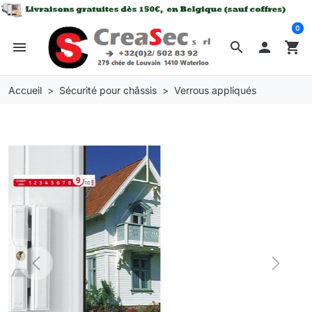
0
menu
search

shopping_cart
Accueil
Sécurité pour châssis
Verrous appliqués
Previous
Next