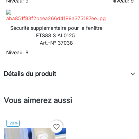
Niveau: 9
Niveau: 9
Sécurité supplémentaire pour la fenêtre
FTS88 S AL0125
Art.-N° 37038
Niveau: 9
Détails du produit
Vous aimerez aussi
-20%
favorite_border