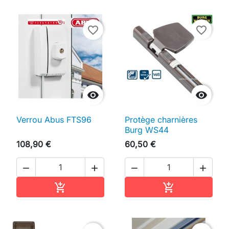
favorite_border
favorite_border


Verrou Abus FTS96
Protège charnières
Burg WS44
108,90 €
60,50 €




Ajouter au panier
Ajouter au pan

