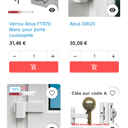


Verrou Abus FTR70
Abus SW20
Blanc pour porte
coulissante
31,46 €
35,09 €




Ajouter au panier
Ajouter au pan


-10%
favorite_border
favorite_border