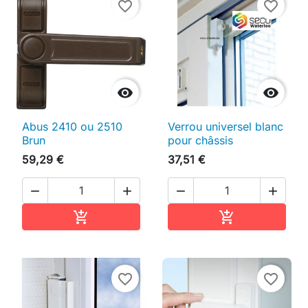
favorite_border
favorite_border


Abus 2410 ou 2510
Verrou universel blanc
Brun
pour châssis
59,29 €
37,51 €




Ajouter au panier
Ajouter au pan


favorite_border
favorite_border