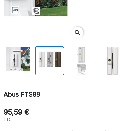
search
Abus FTS88
95,59 €
TTC