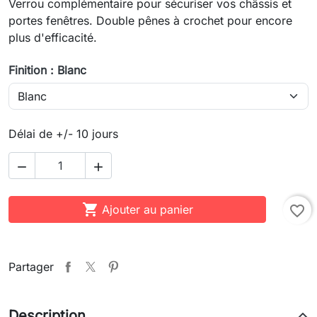
Verrou complémentaire pour sécuriser vos châssis et
portes fenêtres. Double pênes à crochet pour encore
plus d'efficacité.
Finition : Blanc
Délai de +/- 10 jours



Ajouter au panier
favorite_border
Partager
Description