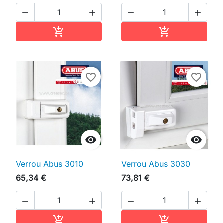




Ajouter au panier
Ajouter au pan


favorite_border
favorite_border


Verrou Abus 3010
Verrou Abus 3030
65,34 €
73,81 €




Ajouter au panier
Ajouter au pan

