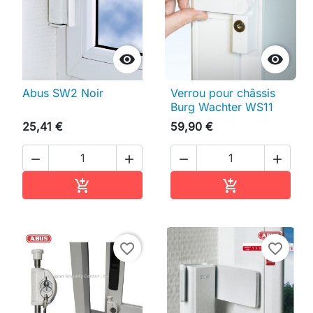


Abus SW2 Noir
Verrou pour châssis
Burg Wachter WS11
25,41 €
59,90 €




Ajouter au panier
Ajouter au pan


favorite_border
favorite_border