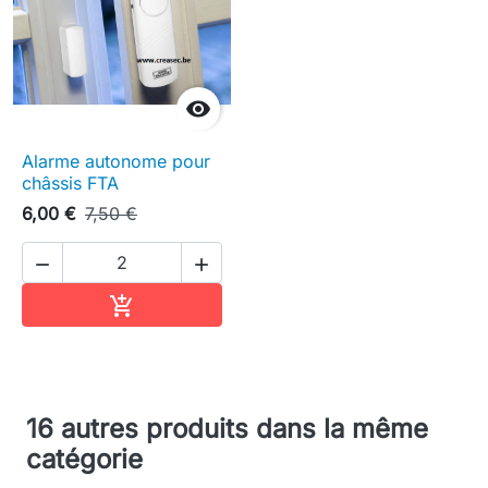

Alarme autonome pour
châssis FTA
6,00 €
7,50 €


Ajouter au panier

16 autres produits dans la même
catégorie