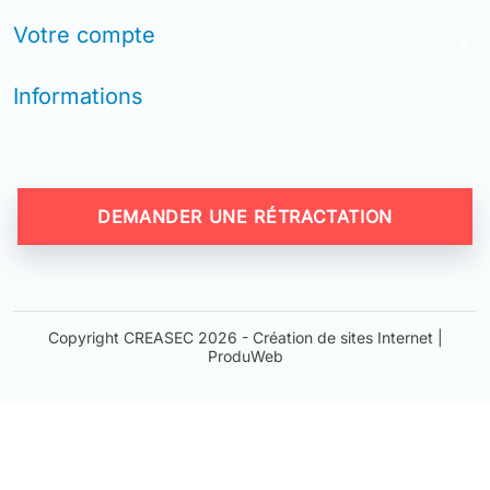
Votre compte
arrow_drop_down
Informations
arrow_drop_down
DEMANDER UNE RÉTRACTATION
Copyright CREASEC 2026 -
Création de sites Internet |
ProduWeb