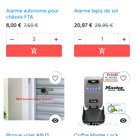
Alarme autonome pour
Alarme tapis de sol
châssis FTA
6,00 €
7,50 €
20,97 €
29,95 €




Ajouter au panier
Ajouter au pa


favorite_border
favorite_border


Bloque volet ABUS
Coffre Master Lock