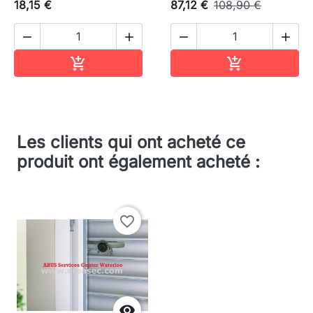
18,15 €
87,12 €
108,90 €




Ajouter au panier
Ajouter au pa


Les clients qui ont acheté ce
produit ont également acheté :
favorite_border
