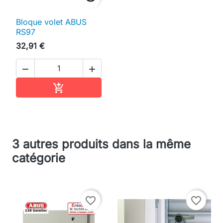
Bloque volet ABUS
RS97
32,91 €


Ajouter au panier

3 autres produits dans la même
catégorie
favorite_border
favorite_border