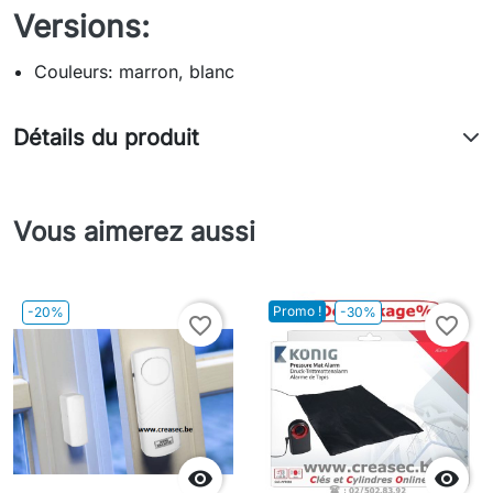
Versions:
Couleurs: marron, blanc
Détails du produit
Vous aimerez aussi
Promo !
-20%
-30%
favorite_border
favorite_border

