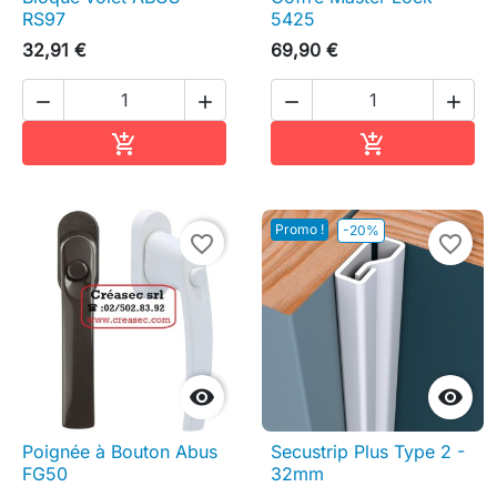
RS97
5425
32,91 €
69,90 €




Ajouter au panier
Ajouter au pa


Promo !
-20%
favorite_border
favorite_border


Poignée à Bouton Abus
Secustrip Plus Type 2 -
FG50
32mm