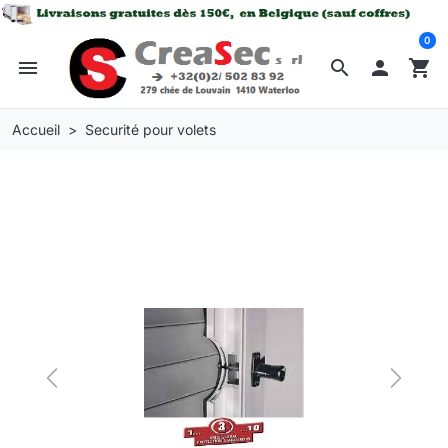
0
menu
search

shopping_cart
Accueil
Securité pour volets
Previous
Next