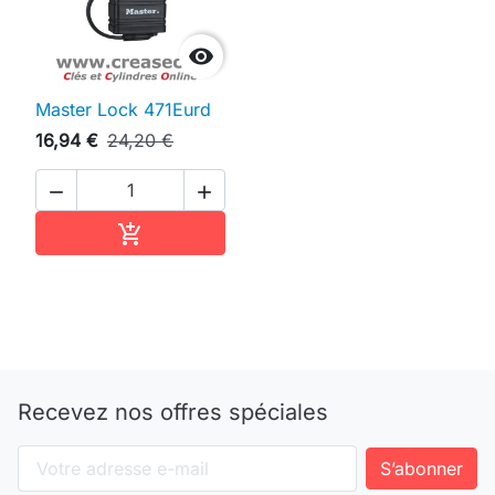

Master Lock 471Eurd
16,94 €
24,20 €


Ajouter au panier

Recevez nos offres spéciales