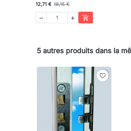
12,71 €
18,15 €



Ajouter au panier
5 autres produits dans la m
favorite_border