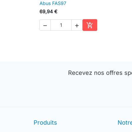
Abus FAS97

Aperçu rapide
69,94 €



Ajouter au panier
Recevez nos offres sp
Produits
Notr