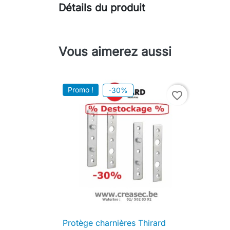
Détails du produit
Vous aimerez aussi
Promo !
-30%
favorite_border
Protège charnières Thirard

Aperçu rapide