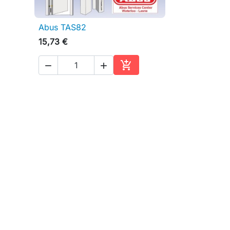
Abus TAS82

Aperçu rapide
15,73 €



ter au panier
Ajouter au panier