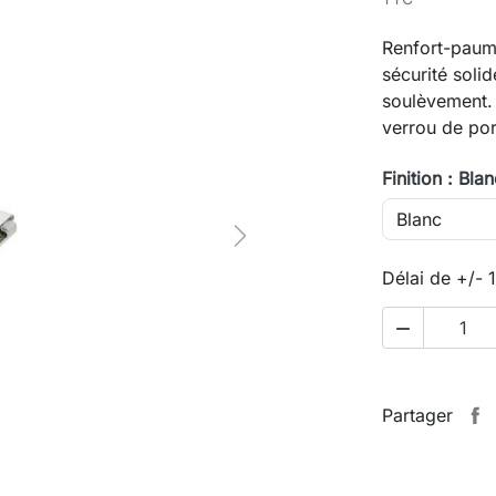
Renfort-paume
sécurité solid
soulèvement. 
verrou de po
Finition : Bla
Next
Délai de +/- 

Partager