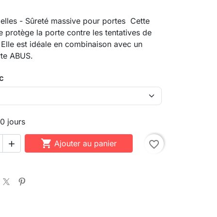
lles - Sûreté massive pour portes Cette
e protège la porte contre les tentatives de
Elle est idéale en combinaison avec un
rte ABUS.
nc
10 jours

Ajouter au panier
favorite_border
