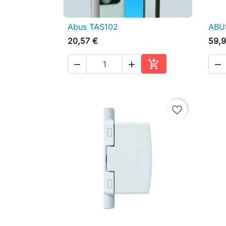
Abus TAS102
ABU

Aperçu rapide
20,57 €
59,9




Ajouter au panier
favorite_border