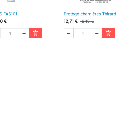
S FAS101
Protège charnières Thirard

Aperçu rapide

Aperçu rapide
0 €
12,71 €
18,15 €





Ajouter au panier
Ajou