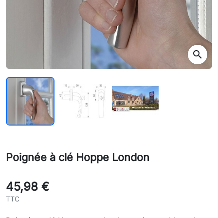
search
Poignée à clé Hoppe London
45,98 €
TTC