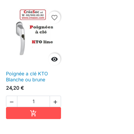
favorite_border

Poignée a clé KTO
Blanche ou brune
24,20 €


Ajouter au panier
