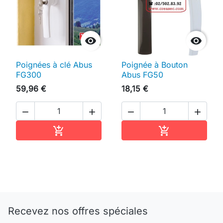


Poignées à clé Abus
Poignée à Bouton
FG300
Abus FG50
59,96 €
18,15 €




Ajouter au panier
Ajouter au pan


Recevez nos offres spéciales