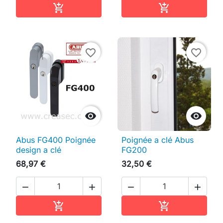
Ajouter au panier
Ajouter au pan


favorite_border
favorite_border


Abus FG400 Poignée
Poignée a clé Abus
design a clé
FG200
68,97 €
32,50 €




Ajouter au panier
Ajouter au pan

