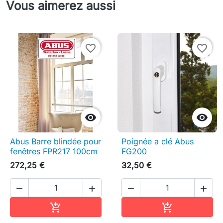
Vous aimerez aussi
favorite_border
favorite_border


Abus Barre blindée pour
Poignée a clé Abus
fenêtres FPR217 100cm
FG200
272,25 €
32,50 €




Ajouter au panier
Ajouter au pa

