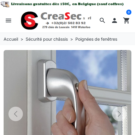
0
menu
search

shopping_cart
Accueil
Sécurité pour châssis
Poignées de fenêtres
Previous
Next