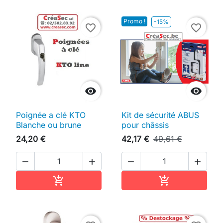
Promo !
-15%
favorite_border
favorite_border


Poignée a clé KTO
Kit de sécurité ABUS
Blanche ou brune
pour châssis
24,20 €
42,17 €
49,61 €




Ajouter au panier
Ajouter au pan

