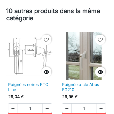
10 autres produits dans la même
catégorie
favorite_border
favorite_border


Poignées noires KTO
Poignée a clé Abus
Line
FG210
29,04 €
29,95 €



