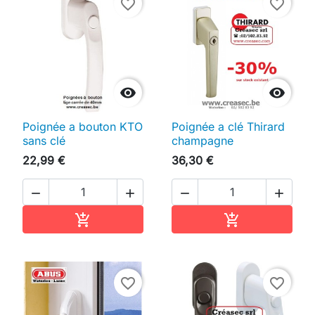
favorite_border
favorite_border


Poignée a bouton KTO
Poignée a clé Thirard
sans clé
champagne
22,99 €
36,30 €




Ajouter au panier
Ajouter au pan


favorite_border
favorite_border