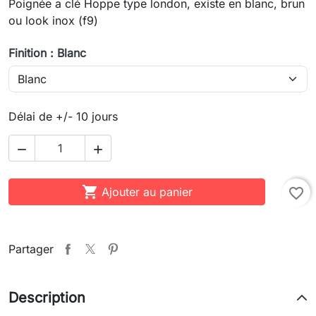
Poignée a clé Hoppe type london, existe en blanc, brun
ou look inox (f9)
Finition : Blanc
Délai de +/- 10 jours



Ajouter au panier
favorite_border
Partager
Description