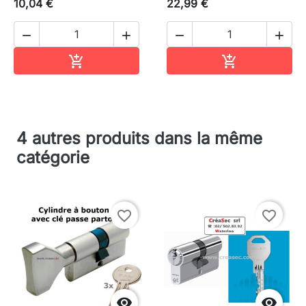
10,04 €
22,99 €




Ajouter au panier
Ajouter au pa


4 autres produits dans la même
catégorie
favorite_border
favorite_border

