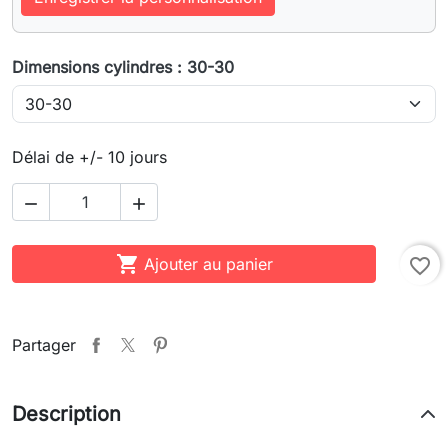
Dimensions cylindres : 30-30
Délai de +/- 10 jours



Ajouter au panier
favorite_border
Partager
Description