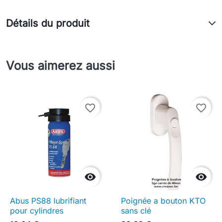
Détails du produit
Vous aimerez aussi
favorite_border
favorite_border


Abus PS88 lubrifiant
Poignée a bouton KTO
pour cylindres
sans clé