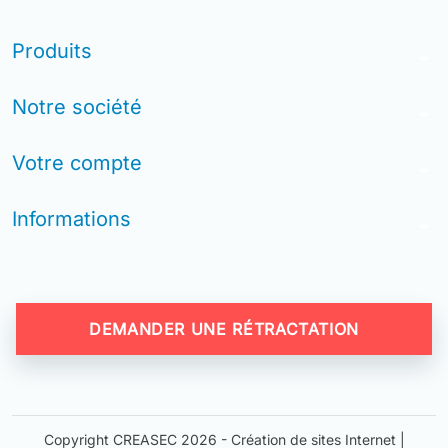
Produits
arrow_drop_down
Notre société
arrow_drop_down
Votre compte
arrow_drop_down
Informations
arrow_drop_down
DEMANDER UNE RÉTRACTATION
Copyright CREASEC 2026 -
Création de sites Internet |