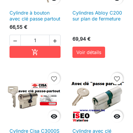
Cylindre à bouton
Cylindres Abloy C200
avec clé passe partout
sur plan de fermeture
66,55 €
69,94 €


Ajouter au panier

Voir détails
favorite_border
favorite_border


Cylindre Cisa C3000S
Cylindre avec clé