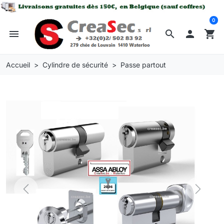
0
menu
search

shopping_cart
Accueil
Cylindre de sécurité
Passe partout
Previous
Next